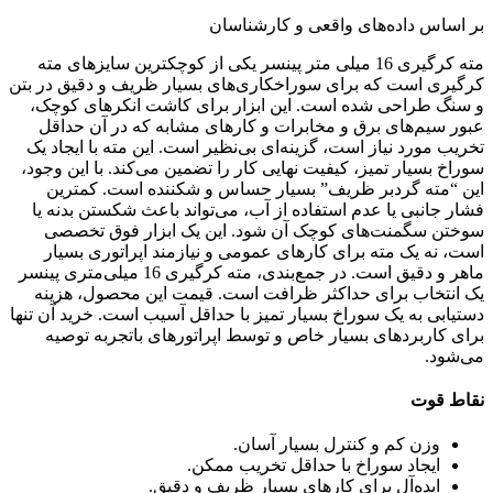
بر اساس داده‌های واقعی و کارشناسان
مته کرگیری 16 میلی متر پینسر یکی از کوچکترین سایزهای مته
کرگیری است که برای سوراخکاری‌های بسیار ظریف و دقیق در بتن
و سنگ طراحی شده است. این ابزار برای کاشت انکرهای کوچک،
عبور سیم‌های برق و مخابرات و کارهای مشابه که در آن حداقل
تخریب مورد نیاز است، گزینه‌ای بی‌نظیر است. این مته با ایجاد یک
سوراخ بسیار تمیز، کیفیت نهایی کار را تضمین می‌کند. با این وجود،
این “مته گردبر ظریف” بسیار حساس و شکننده است. کمترین
فشار جانبی یا عدم استفاده از آب، می‌تواند باعث شکستن بدنه یا
سوختن سگمنت‌های کوچک آن شود. این یک ابزار فوق تخصصی
است، نه یک مته برای کارهای عمومی و نیازمند اپراتوری بسیار
ماهر و دقیق است. در جمع‌بندی، مته کرگیری 16 میلی‌متری پینسر
یک انتخاب برای حداکثر ظرافت است. قیمت این محصول، هزینه
دستیابی به یک سوراخ بسیار تمیز با حداقل آسیب است. خرید آن تنها
برای کاربردهای بسیار خاص و توسط اپراتورهای باتجربه توصیه
می‌شود.
نقاط قوت
وزن کم و کنترل بسیار آسان.
ایجاد سوراخ با حداقل تخریب ممکن.
ایده‌آل برای کارهای بسیار ظریف و دقیق.