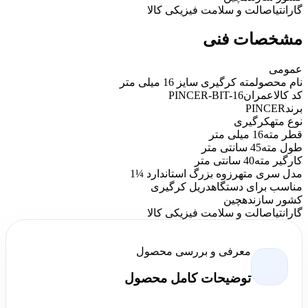
گارانتی
اصالت و سلامت فیزیکی کالا
مشخصات فنی
عمومی
نام محصول
مته کرگیری سایز 16 میلی متر
کد کالاعمران
PINCER-BIT-16
برند
PINCER
نوع مته
کرگیری
قطر مته
16 میلی متر
طول مته
45 سانتی متر
کارگیر مته
40 سانتی متر
مدل سری مته
رزوه بزرگ استاندارد ¼1
مناسب برای دستگاه
دریل کرگیری
کشور سازنده
چین
گارانتی
اصالت و سلامت فیزیکی کالا
معرفی و بررسی محصول
توضیحات کامل محصول