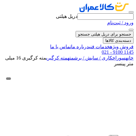
دریل هیلتی
ورود / ثبت‌نام
جستجو برای دریل هیلتی
جستجو
دسته‌بندی کالاها
فروش ویژه
خدمات فنی
درباره ما
تماس با ما
021 - 9100 1145
خانه
سوراخکاری / سایش / برش
مته
مته کرگیری
مته کرگیری 16 میلی
متر پینسر