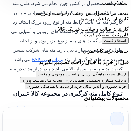
استعلام قیمت
که ساخت محصول در کشور چین انجام می شود. طول مته
برابر یا 45 سانتی متر بوده که از این سایز 40 سانتی متر آن
قیمت این محصول پس از ثبت درخواست و بررسی
کارشناسان اعلام می‌شود.
کارگیر مته می باشد. رابط مته از نوع رزوه بزرگ استاندارد
گارانتی: اصالت و سلامت فیزیکی کالا
¼1 است که مناسب برای دستگاه های اروپایی و آسیایی می
قابل ثبت استعلام قیمت
استعلام قیمت
باشد. مدل سگمنت های مته از نوع تیزبر بوده و از لحاظ
طول عمر کیفیت بسیار بالایی دارد. مته های شرکت پینسر
خدمات خرید کالا عمران
همرده مته های کرگیری از برند
بی اس پی - BSP
می باشد.
قبل از خرید با خیال راحت تصمیم بگیرید
کیفیت بدنه مته نیز بسیار بالا می باشد و در دراز مدت در مته
ارسال سریع
هماهنگی ارسال بر اساس موجودی و مقصد
تغییر حالتی ایجاد نمی شود.
دریافت مشاوره تخصصی
راهنمایی برای انتخاب مدل مناسب پروژه
خرید حضوری و آنلاین
امکان خرید از سایت یا هماهنگی حضوری
تنوع کامل مته کرگیری در مجموعه کالا عمران
محصولات پیشنهادی
برند پینسر یکی از با کیفیت ترین برند های دسته
سوراخکاری
و برش
ساخت کشور چین است. محصولات دیگر برند پینسر
را می توانید در
فروشگاه کالا عمران
مشاهده و یا برای ثبت