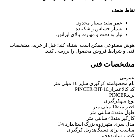
نقاط ضعف
عمر مفید بسیار محدود.
بسیار حساس و شکننده.
نیاز به دقت و مهارت بالای اپراتور.
هوش مصنوعی ممکن است اشتباه کند؛ قبل از خرید، مشخصات
فنی و شرایط فروش محصول را بررسی کنید.
مشخصات فنی
عمومی
نام محصول
مته کرگیری سایز 16 میلی متر
کد کالاعمران
PINCER-BIT-16
برند
PINCER
نوع مته
کرگیری
قطر مته
16 میلی متر
طول مته
45 سانتی متر
کارگیر مته
40 سانتی متر
مدل سری مته
رزوه بزرگ استاندارد ¼1
مناسب برای دستگاه
دریل کرگیری
کشور سازنده
چین