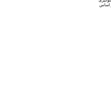
رجی جهت جلوگیری
ی سری CLRG برای هر تناژ تقریبا 5-6 نوع تنوع بر اساس