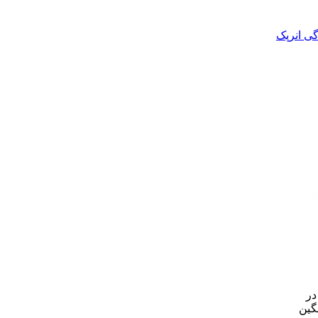
گی انرپک
ا در
تی سنگین