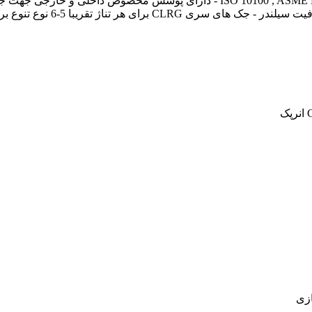
- جک هیدرولیک، دو طرفه - منطبق با استاندارد ISO 10100 , ASME B-30.1 - دارای پوشش مخصوص داخلی و خا
از خوردگی - منحصر بفرد بیرینگ، برای تحمل بار جانبی تا 8 درصد ظرفیت سیلندر - جک ها
ازی