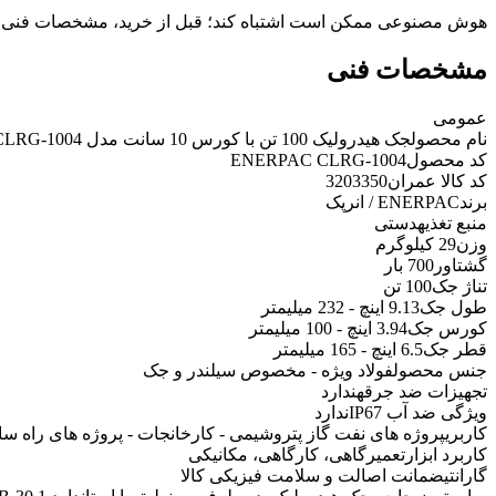
هوش مصنوعی ممکن است اشتباه کند؛ قبل از خرید، مشخصات فنی 
مشخصات فنی
عمومی
نام محصول
جک هیدرولیک 100 تن با کورس 10 سانت مدل CLRG-1004 انرپک
کد محصول
ENERPAC CLRG-1004
کد کالا عمران
3203350
برند
ENERPAC / انرپک
منبع تغذیه
دستی
وزن
29 کیلوگرم
گشتاور
700 بار
تناژ جک
100 تن
طول جک
9.13 اینچ - 232 میلیمتر
کورس جک
3.94 اینچ - 100 میلیمتر
قطر جک
6.5 اینچ - 165 میلیمتر
جنس محصول
فولاد ویژه - مخصوص سیلندر و جک
تجهیزات ضد جرقه
ندارد
ویژگی ضد آب IP67
ندارد
کاربری
پروژه های نفت گاز پتروشیمی - کارخانجات - پروژه های راه س
کاربرد ابزار
تعمیرگاهی، کارگاهی، مکانیکی
گارانتی
ضمانت اصالت و سلامت فیزیکی کالا