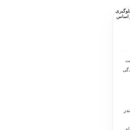
رجی جهت جلوگیری
ی سری CLRG برای هر تناژ تقریبا 5-6 نوع تنوع بر اساس
دگی
یت سیلندر
جک های