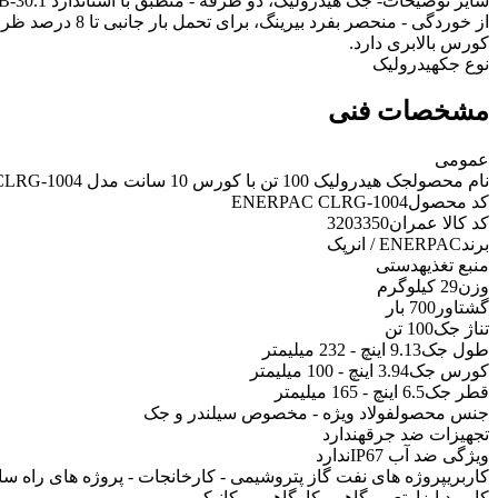
سایر توضیحات
کورس بالابری دارد.
نوع جک
هیدرولیک
مشخصات فنی
عمومی
نام محصول
جک هیدرولیک 100 تن با کورس 10 سانت مدل CLRG-1004 انرپک
کد محصول
ENERPAC CLRG-1004
کد کالا عمران
3203350
برند
ENERPAC / انرپک
منبع تغذیه
دستی
وزن
29 کیلوگرم
گشتاور
700 بار
تناژ جک
100 تن
طول جک
9.13 اینچ - 232 میلیمتر
کورس جک
3.94 اینچ - 100 میلیمتر
قطر جک
6.5 اینچ - 165 میلیمتر
جنس محصول
فولاد ویژه - مخصوص سیلندر و جک
تجهیزات ضد جرقه
ندارد
ویژگی ضد آب IP67
ندارد
کاربری
پروژه های نفت گاز پتروشیمی - کارخانجات - پروژه های راه س
کاربرد ابزار
تعمیرگاهی، کارگاهی، مکانیکی