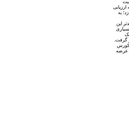
میت
‌به‌صرفه ارزیابی
د؛ به
تر این
بسیاری
لیک 100 تن با کورس 10 سانت مدل CLRG-1004 انرپک
 گرفت.
د کورس
ر عرضه