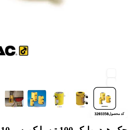
کد محصول
3203350
جک هیدرولیک 100 تن با کورس 10 سانت مدل CLRG-1004 انرپک