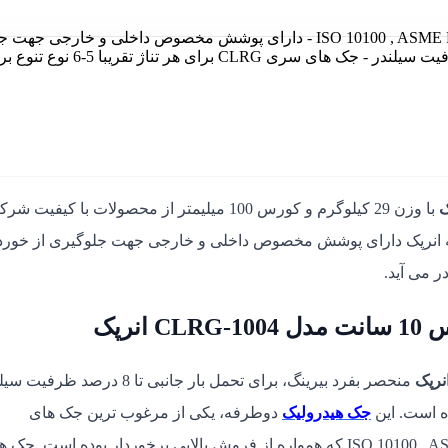
- جک هیدرولیک، دو طرفه - منطبق با استاندارد ISO 10100 , ASME B-30.1 - دارای پوشش مخصوص داخلی و خا
از خوردگی - منحصر بفرد بیرینگ، برای تحمل بار جانبی تا 8 درصد ظرفیت سیلندر - جک ها
با وزن 29 کیلوگرم و کورس 100 میلیمتر از محصولات با کیفیت شرکت
ه انرپک دارای پوشش مخصوص داخلی و خارجی جهت جلوگیری از خور
ر می آید.
منحصر بفرد بیرینگ، برای تحمل بار جانبی تا 8 درصد ظرف
ه است. این
جک هیدرولیک
دوطرفه، یکی از مرغوب ترین جک های
هیدرولیک 100 تن انرپک به حساب می آید با استاندارد ISO 10100 , ASME B-30.1 که همواره از فروش بالایی برخوردار بوده است. 