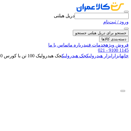
دریل هیلتی
ورود / ثبت‌نام
جستجو برای دریل هیلتی
جستجو
دسته‌بندی کالاها
فروش ویژه
خدمات فنی
درباره ما
تماس با ما
021 - 9100 1145
خانه
ابزار
ابزار هیدرولیک
جک هیدرولیک
جک هیدرولیک 100 تن با کورس 10 سانت مدل CLRG-1004 انرپک