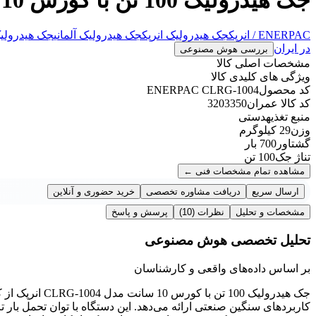
ENERPAC / انرپک
جک هیدرولیک انرپک
جک هیدرولیک آلمانی
جک هیدرولیک 
در ایران
بررسی هوش مصنوعی
مشخصات اصلی کالا
ویژگی های کلیدی کالا
کد محصول
ENERPAC CLRG-1004
کد کالا عمران
3203350
منبع تغذیه
دستی
وزن
29 کیلوگرم
گشتاور
700 بار
تناژ جک
100 تن
مشاهده تمام مشخصات فنی
←
ارسال سریع
دریافت مشاوره تخصصی
خرید حضوری و آنلاین
مشخصات و تحلیل
نظرات
(10)
پرسش و پاسخ
تحلیل تخصصی هوش مصنوعی
بر اساس داده‌های واقعی و کارشناسان
جک هیدرولیک 100