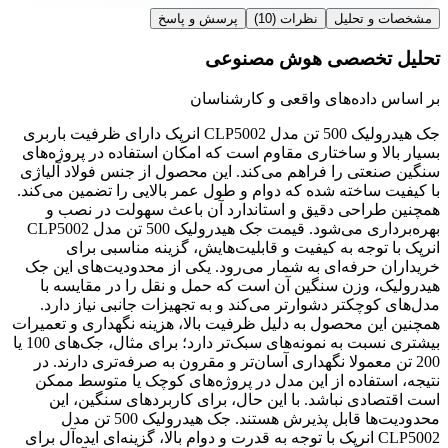
مشخصات و تحلیل
نظرات
(10)
پرسش و پاسخ
تحلیل تخصصی هوش مصنوعی
بر اساس داده‌های واقعی و کارشناسان
جک هیدرولیک 500 تن مدل CLP5002 انرپک دارای ظرفیت باربری
بسیار بالا و ساختاری مقاوم است که امکان استفاده در پروژه‌های
سنگین صنعتی را فراهم می‌کند. این محصول از جنس فولاد آلیاژی
با کیفیت ساخته شده که دوام و طول عمر بالایی را تضمین می‌کند.
همچنین طراحی دقیق و استاندارد آن باعث سهولت در نصب و
بهره‌برداری می‌شود. قیمت جک هیدرولیک 500 تن مدل CLP5002
انرپک با توجه به کیفیت و قابلیت‌هایش، گزینه مناسبی برای
خریداران حرفه‌ای به شمار می‌رود. یکی از محدودیت‌های این جک
هیدرولیک، وزن سنگین آن است که حمل و نقل را در مقایسه با
مدل‌های کوچکتر دشوارتر می‌کند و به تجهیزات جانبی نیاز دارد.
همچنین این محصول به دلیل ظرفیت بالا، هزینه نگهداری و تعمیرات
بیشتری نسبت به نمونه‌های سبک‌تر دارد؛ برای مثال، جک‌های 100 یا
200 تن معمولا نگهداری آسان‌تر و مقرون به صرفه‌تری دارند. در
نتیجه، استفاده از این مدل در پروژه‌های کوچک یا متوسط ممکن
است اقتصادی نباشد. با این حال، برای کاربردهای سنگین، این
محدودیت‌ها قابل پذیرش هستند. جک هیدرولیک 500 تن مدل
CLP5002 انرپک با توجه به قدرت و دوام بالا، گزینه‌ای ایده‌آل برای