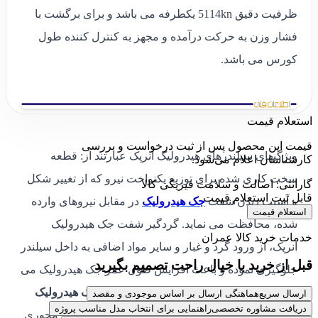
ظرفیت دقیق 5114kn یکطرفه می باشد و برای برگشت با
فشار وزن به حرکت درآمده و مجهز به کنترل کننده طول
کورس می باشد.
استعلام قیمت
قیمت این محصول پس از ثبت درخواست و بررسی
ویژگیهای سیلندرهای هیدرولیک انرپک عبارتند از: قطعه
کارشناسان اعلام می‌شود.
سخت کاری شده برای توزیع یکنواخت نیرو که از تغییر شکل
گارانتی: اصالت و سلامت فیزیکی کالا
قابل ثبت استعلام قیمت
و آسیب دیدن شفت
جک هیدرولیک
در مقابل نیروهای وارده
استعلام قیمت
شده، محافظت می نماید. گردگیر شفت جک هیدرولیک
خدمات خرید کالا عمران
انرپک، از ورود گرد و غبار و سایر مواد اضافی به داخل سیلندر
قبل از خرید با خیال راحت تصمیم بگیرید
جلوگیری نموده و باعث افزایش طول عمر جک هیدرولیک می
گردد. رینگ فسفر - برنز بکار گرفته شده در
جک هیدرولیک
ارسال سریع
هماهنگی ارسال بر اساس موجودی و مقصد
دریافت مشاوره تخصصی
راهنمایی برای انتخاب مدل مناسب پروژه
500 تن مدل CLP5002 انرپک
، جهت جذب نیروی غیر محوری