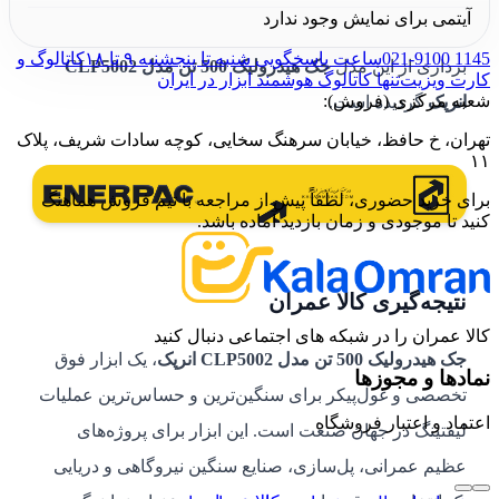
آیتمی برای نمایش وجود ندارد
های یکطرفه فراهم آورده است، باعث سهولت در بهره
021-9100 1145
ساعت پاسخگویی شنبه تا پنجشنبه ۹ تا ۱۸
کاتالوگ و
برداری از این مدل
جک هیدرولیک 500 تن مدل CLP5002
کارت ویزیت
تنها کاتالوگ هوشمند ابزار در ایران
شعبه مرکزی (فروش):
انرپک
گردیده است.
تهران، خ حافظ، خیابان سرهنگ سخایی، کوچه سادات شریف، پلاک
۱۱
برای خرید حضوری، لطفاً پیش از مراجعه با تیم فروش هماهنگ
کنید تا موجودی و زمان بازدید آماده باشد.
نتیجه‌گیری کالا عمران
کالا عمران را در شبکه های اجتماعی دنبال کنید
جک هیدرولیک 500 تن مدل CLP5002 انرپک
، یک ابزار فوق
نمادها و مجوزها
تخصصی و غول‌پیکر برای سنگین‌ترین و حساس‌ترین عملیات
اعتماد و اعتبار فروشگاه
لیفتینگ در جهان صنعت است. این ابزار برای پروژه‌های
عظیم عمرانی، پل‌سازی، صنایع سنگین نیروگاهی و دریایی