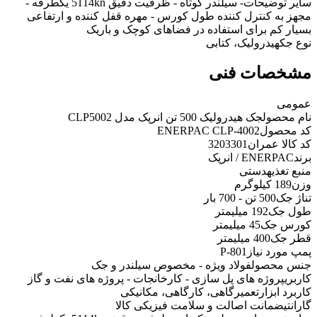
سایر توضیحات
- سیلندر کوتاه - ظرفیت دقیق 5114kn یکطرفه -
مجهز به کنترل کننده طول کورس - مهره قفل کننده و ارتفاعی
بسیار کم برای استفاده در فضاهای کوچک و باریک
نوع جک
هیدرولیک، کتابی
مشخصات فنی
عمومی
نام محصول
جک هیدرولیک 500 تن انرپک مدل CLP5002
کد محصول
ENERPAC CLP-4002
کد کالا عمران
3203301
برند
ENERPAC / انرپک
منبع تغذیه
دستی
وزن
189 کیلوگرم
تناژ جک
500 تن - 700 بار
طول جک
192 میلیمتر
کورس جک
45 میلیمتر
قطر جک
400 میلیمتر
پمپ مورد نیاز
P-801
جنس محصول
فولاد ویژه - مخصوص سیلندر و جک
کاربری
پروژه های پل سازی - کارخانجات - پروژه های نفت و گاز
کاربرد ابزار
تعمیرگاهی، کارگاهی، مکانیکی
گارانتی
ضمانت اصالت و سلامت فیزیکی کالا