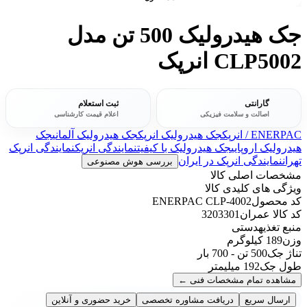
جک هیدرولیک 500 تن مدل
CLP5002 انرپک
گارانتی
ثبت استعلام
اصالت و سلامت فیزیکی
اعلام قیمت کارشناسی
ENERPAC / انرپک
جک هیدرولیک انرپک
جک هیدرولیک آلمانی
جک
هیدرولیک اروپایی
جک هیدرولیک با کیفیت
نمایندگی انرپک
نمایندگی انرپک
تهران
نمایندگی انرپک در ایران
بررسی هوش مصنوعی
مشخصات اصلی کالا
ویژگی های کلیدی کالا
کد محصول
ENERPAC CLP-4002
کد کالا عمران
3203301
منبع تغذیه
دستی
وزن
189 کیلوگرم
تناژ جک
500 تن - 700 بار
طول جک
192 میلیمتر
مشاهده تمام مشخصات فنی
←
ارسال سریع
دریافت مشاوره تخصصی
خرید حضوری و آنلاین