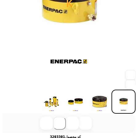
کد محصول
3203301