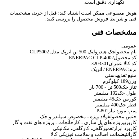
نگهداری دقیق است.
هوش مصنوعی ممکن است اشتباه کند؛ قبل از خرید، مشخصات
فنی و شرایط فروش محصول را بررسی کنید.
مشخصات فنی
عمومی
نام محصول
جک هیدرولیک 500 تن انرپک مدل CLP5002
کد محصول
ENERPAC CLP-4002
کد کالا عمران
3203301
برند
ENERPAC / انرپک
منبع تغذیه
دستی
وزن
189 کیلوگرم
تناژ جک
500 تن - 700 بار
طول جک
192 میلیمتر
کورس جک
45 میلیمتر
قطر جک
400 میلیمتر
پمپ مورد نیاز
P-801
جنس محصول
فولاد ویژه - مخصوص سیلندر و جک
کاربری
پروژه های پل سازی - کارخانجات - پروژه های نفت و گاز
کاربرد ابزار
تعمیرگاهی، کارگاهی، مکانیکی
گارانتی
ضمانت اصالت و سلامت فیزیکی کالا