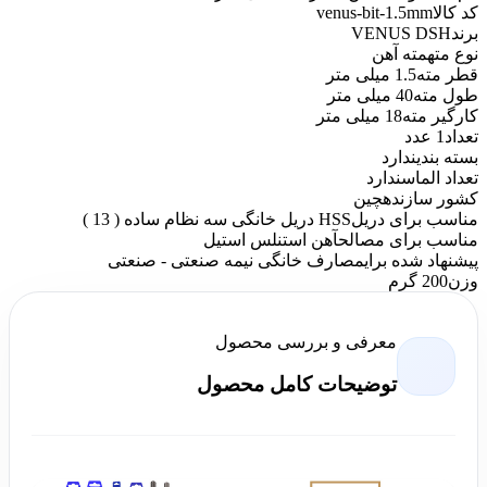
کد کالا
venus-bit-1.5mm
برند
VENUS DSH
نوع مته
مته آهن
قطر مته
1.5 میلی متر
طول مته
40 میلی متر
کارگیر مته
18 میلی متر
تعداد
1 عدد
بسته بندی
ندارد
تعداد الماس
ندارد
کشور سازنده
چین
مناسب برای دریل
HSS دریل خانگی سه نظام ساده ( 13 )
مناسب برای مصالح
آهن استنلس استیل
پیشنهاد شده برای
مصارف خانگی نیمه صنعتی - صنعتی
وزن
200 گرم
معرفی و بررسی محصول
توضیحات کامل محصول