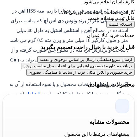
کارشناسان اعلام می‌شود.
محصولی که قصد معرفی به شما را داریم
مته HSS آهن
در
گارانتی: اصالت و سلامت فیزیکی کالا
قابل ثبت استعلام قیمت
سایز
1.5 میلی متر
از
برند ونوس دی اس اچ
که مناسب برای
استعلام قیمت
استفاده در مصالح
آهن
و
استنلس استیل
به طول 40 میلی
خدمات خرید کالا عمران
متر و طول کارگیر 18 میلی متر و وزن مته 0.5 گرم می باشد
قبل از خرید با خیال راحت تصمیم بگیرید
. ساخت و پردازش این مته در کشور چین صورت گرفته و از
خصوصیات آلیاژ های به کار رفته در این مته می توان به
(
Co
ارسال سریع
هماهنگی ارسال بر اساس موجودی و مقصد
دریافت مشاوره تخصصی
راهنمایی برای انتخاب مدل مناسب پروژه
5 / W 6.4 / Mo 5 / Cr 4.3 / v 1.8 )
اشاره نمود .
خرید حضوری و آنلاین
امکان خرید از سایت یا هماهنگی حضوری
محصولات پیشنهادی
اگر در هر لحظه از انتخاب محصول و یا نحوه استفاده از آن به
مشگل برخوردید با کارشناسان کالاعمران در
ارتباط
باشید
تمامی مطالب ذکر شده متعلق به سایت کالاعمران بوده و
استفاده از آن ها پیگرد قانونی دارد
محصولات مشابه
پیشنهادهای مرتبط با این محصول