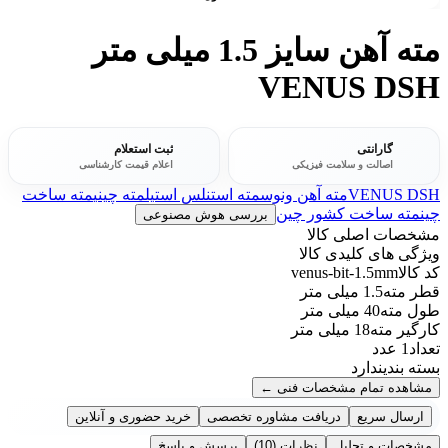
مته آهن سایز 1.5 میلی متر
VENUS DSH
گارانتی
ثبت استعلام
اصالت و سلامت فیزیکی
اعلام قیمت کارشناسی
VENUS DSH
مته آهن ونوس
مته استنلس استیل
مته چینی
مته ساخت
چین
مته ساخت کشور چین
بررسی هوش مصنوعی
مشخصات اصلی کالا
ویژگی های کلیدی کالا
کد کالا
venus-bit-1.5mm
قطر مته
1.5 میلی متر
طول مته
40 میلی متر
کارگیر مته
18 میلی متر
تعداد
1 عدد
بسته بندی
ندارد
مشاهده تمام مشخصات فنی
←
ارسال سریع
دریافت مشاوره تخصصی
خرید حضوری و آنلاین
مشخصات و تحلیل
نظرات
(10)
پرسش و پاسخ