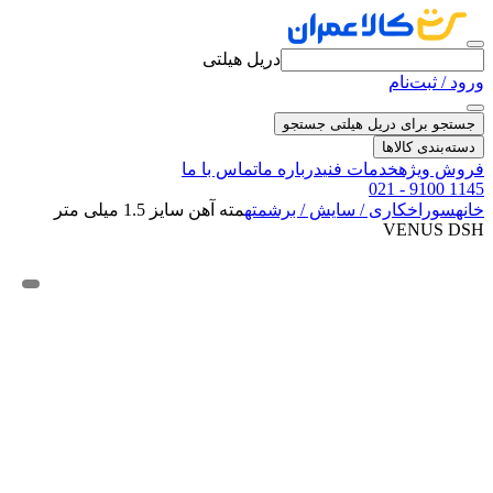
دریل هیلتی
ورود / ثبت‌نام
جستجو برای دریل هیلتی
جستجو
دسته‌بندی کالاها
فروش ویژه
خدمات فنی
درباره ما
تماس با ما
021 - 9100 1145
خانه
سوراخکاری / سایش / برش
مته
مته آهن سایز 1.5 میلی متر
VENUS DSH