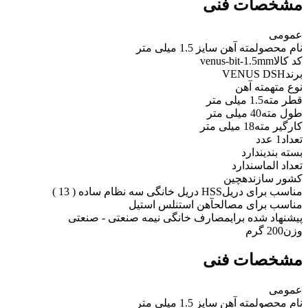
مشخصات فنی
عمومی
نام محصول
مته آهن سایز 1.5 میلی متر
کد کالا
venus-bit-1.5mm
برند
VENUS DSH
نوع مته
مته آهن
قطر مته
1.5 میلی متر
طول مته
40 میلی متر
کارگیر مته
18 میلی متر
تعداد
1 عدد
بسته بندی
ندارد
تعداد الماس
ندارد
کشور سازنده
چین
مناسب برای دریل
HSS دریل خانگی سه نظام ساده ( 13 )
مناسب برای مصالح
آهن استنلس استیل
پیشنهاد شده برای
مصارف خانگی نیمه صنعتی - صنعتی
وزن
200 گرم
مشخصات فنی
عمومی
نام محصول
مته آهن سایز 1.5 میلی متر