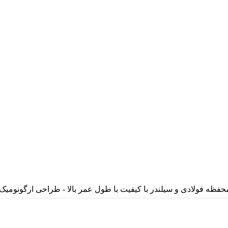
بادی سر کج (چپقی) با زاویه 90 درجه - محفظه فولادی و سیلندر با کیفیت با طول عمر بالا - طراحی ارگونومی