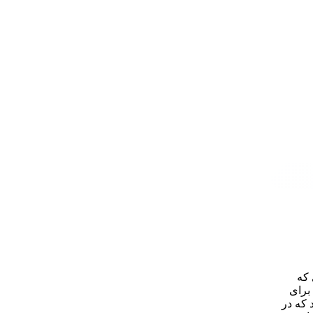
ی که
برای
 که در