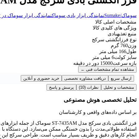
سوماک/Sumake
نمایندگی ابزار بادی سوماک
نمایندگی ابزار سوماک در ت
مشخصات اصلی کالا
ویژگی های کلیدی کالا
منبع تغذیه
بادی
نوع فرز
انگشتی سرکج
وزن
760 گرم
طول
166 میلی متر
سایز کولت
6 میلی متر
بازه سرعت
15000 دور در دقیقه
مشاهده تمام مشخصات فنی
←
ارسال سریع
دریافت مشاوره تخصصی
خرید حضوری و آنلاین
مشخصات و تحلیل
نظرات
(10)
پرسش و پاسخ
تحلیل تخصصی هوش مصنوعی
بر اساس داده‌های واقعی و کارشناسان
فرز انگشتی بادی سرکج مدل T-7435AM
استفاده طولانی‌مدت را بدون خستگی ممکن می‌سازد. این دستگاه با م
انجام کارهای دقیق و ظریف بسیار مناسب است. طراحی سرکج این فرز 