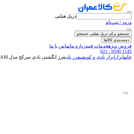
دریل هیلتی
ورود / ثبت‌نام
جستجو برای دریل هیلتی
جستجو
دسته‌بندی کالاها
فروش ویژه
خدمات فنی
درباره ما
تماس با ما
021 - 9100 1145
خانه
ابزار
ابزار بادی و کوبشی
فرز بادی
فرز انگشتی بادی سرکج مدل ST-7435AM سوماک