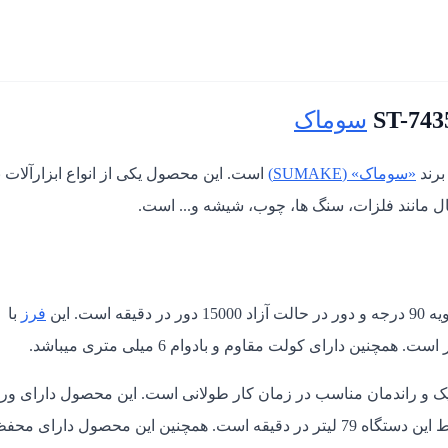
سوماک
«سوماک» (SUMAKE)
است.
این محصول یکی از انواع
ابزارآلات 
ال مانند فلزات، سنگ ها، چوب، شیشه و...
است.
قه است. این
فرز
با
ک و راندمان مناسب در زمان کار طولانی
است.
این
محصول دارای ور
باد 1/4 اینچ و سایز شلنگ باد 3/8 اینچ میباشد. مصرف هوای متوسط این دستگاه 79 لیتر در دقیقه است. همچنین این محصول دارای 