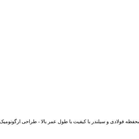
بادی سر کج (چپقی) با زاویه 90 درجه - محفظه فولادی و سیلندر با کیفیت با طول عمر بالا - طراحی ارگونومی