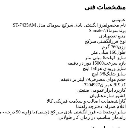
مشخصات فنی
عمومی
نام محصول
فرز انگشتی بادی سرکج سوماک مدل ST-7435AM
برند
سوماک/Sumake
منبع تغذیه
بادی
نوع فرز
انگشتی سرکج
وزن
760 گرم
طول
166 میلی متر
سایز کولت
6 میلی متر
بازه سرعت
15000 دور در دقیقه
سایز ورودی هوا
1/4 اینچ
سایز شلنگ
3/8 اینچ
حجم هوای مصرفی
79 لیتر بر دقیقه
کد کالا عمران
3204927
کاربرد ابزار
عمومی صنعتی
کشور سازنده
تایوان
گارانتی
ضمانت اصالت و سلامت فیزیکی کالا
اقلام همراه
- دفترچه راهنما
سایر توضیحات
- فرز انگشتی 
راندمان مناسب در زمان کار طولانی