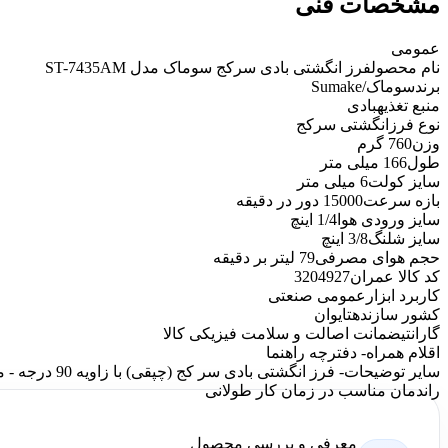
مشخصات فنی
عمومی
نام محصول
فرز انگشتی بادی سرکج سوماک مدل ST-7435AM
برند
سوماک/Sumake
منبع تغذیه
بادی
نوع فرز
انگشتی سرکج
وزن
760 گرم
طول
166 میلی متر
سایز کولت
6 میلی متر
بازه سرعت
15000 دور در دقیقه
سایز ورودی هوا
1/4 اینچ
سایز شلنگ
3/8 اینچ
حجم هوای مصرفی
79 لیتر بر دقیقه
کد کالا عمران
3204927
کاربرد ابزار
عمومی صنعتی
کشور سازنده
تایوان
گارانتی
ضمانت اصالت و سلامت فیزیکی کالا
اقلام همراه
- دفترچه راهنما
سایر توضیحات
- فرز انگشتی 
راندمان مناسب در زمان کار طولانی
معرفی و بررسی محصول