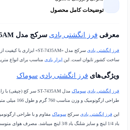
توضیحات کامل محصول
معرفی
فرز انگشتی بادی
سرکج مدل ST-7435AM
فرز انگشتی بادی
سرکج مدل «ST-7435AM» ابزاری با کیفیت از برند
ساخت کشور تایوان است. این
ابزار بادی
مناسب برای
انواع متری
ویژگی‌های
فرز انگشتی بادی
سوماک
فرز انگشتی بادی
سوماک
مدل ST-7435AM
سر کج (چپقی) با زاویه 90 درجه و دور در حالت آزاد 15000 دور در دقی
طراحی ارگونومیک و وزن مناسب 760 گرم و طول 166 میلی متر است. همچنین دارای کولت مقاوم و بادوام 6 میلی متری میباشد.
این
فرز انگشتی بادی
سرکج
سوماک
مقاوم و با طراحی ارگونومی