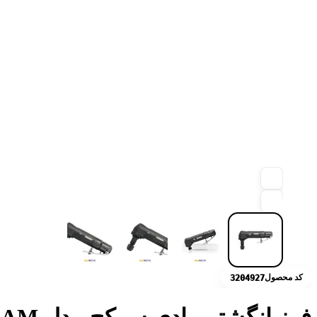
کد محصول
3204927
فرز انگشتی بادی سرکج مدل ST-7435AM سوماک