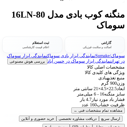
منگنه کوب بادی مدل 16LN-80
سوماک
گارانتی
ثبت استعلام
اصالت و سلامت فیزیکی
اعلام قیمت کارشناسی
سوماک/Sumake
نمایندگی ابزار بادی سوماک
نمایندگی ابزار سوماک
در تهران
نمایندگی ابزار سوماک در حسن آباد
بررسی هوش مصنوعی
مشخصات اصلی کالا
ویژگی های کلیدی کالا
منبع تغذیه
بادی
وزن
900 گرم
ابعاد
22.5×4.5×21 سانتی متر
سایز منگنه
16 - 6 میلی‌متر
فشار باد مورد نیاز
4.7 بار
ظرفیت خشاب
160 عدد
مشاهده تمام مشخصات فنی
←
ارسال سریع
دریافت مشاوره تخصصی
خرید حضوری و آنلاین
مشخصات و تحلیل
نظرات
(10)
پرسش و پاسخ