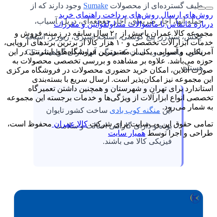
طیف گسترده‌ای از محصولات
Sumake
وجود دارند که از
روش‌های ارسال
روش‌های پرداخت
راهنمای خرید
جمله آنها، آچار ضربه‌ای، آچار جغجغه‌ای، دریل، آسیاب،
درباره ما
تماس با ما
سوالات متداول
قوانین و مقررات
مجموعه کالا عمران با بیش از ۲۰ سال سابقه در زمینه فروش و
چکش، سندرز، پیچ گوشتی، اسلحه اسپری، ریورتر، اسلحه
خدمات ابزارآلات تخصصی و ۱۰ هزار کالا از برترین برندهای اروپایی،
آمریکایی و آسیایی، یکی از معتبرترین فروشگاه‌های اینترنتی در این
ناخن، ماسوره و... است که همگی آنها دارای گواهینامه
CE
حوزه می‌باشد. علاوه بر مشاهده و بررسی تخصصی محصولات به
هستند
.
صورت آنلاین، امکان خرید حضوری محصولات در فروشگاه مرکزی
این مجموعه نیز امکان‌پذیر است. ارسال سریع با بسته‌بندی
استاندارد برای تهران و شهرستان و همچنین داشتن تعمیرگاه
تخصصی انواع ابزارآلات از ویژگی‌ها و خدمات برجسته این مجموعه
به شمار می‌رود.
این
منگنه کوب بادی
ساخت کشور تایوان
تمامی حقوق این وب‌سایت برای شرکت
کالا عمران
محفوظ است،
بوده و دارای گارانتی اصالت و سلامت
طراحی و اجرا توسط
همیار سایت
فیزیکی کالا می باشند
.