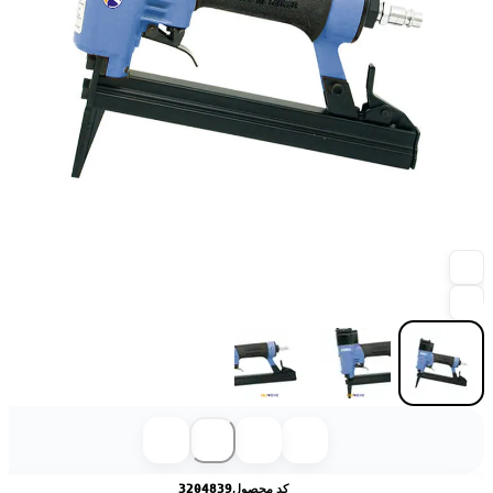
کد محصول
3204839