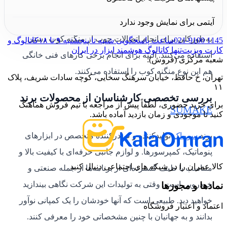
یا پارچه ای به چوب نیز از این ابزار استفاده می‌شود.
آیتمی برای نمایش وجود ندارد
منگنه کوب
ها در سه نوع دستی، برقی و بادی وجود دارند.
به‌طورکلی برای انجام اتصالات چوب از منگنه کوب دستی
021-9100 1145
ساعت پاسخگویی شنبه تا پنجشنبه ۹ تا ۱۸
کاتالوگ و
کارت ویزیت
تنها کاتالوگ هوشمند ابزار در ایران
استفاده می‌کنند. البته برای انجام برخی کارهای فنی خانگی
شعبه مرکزی (فروش):
هم این نوع منگنه کوب را استفاده می‌کنند.
تهران، خ حافظ، خیابان سرهنگ سخایی، کوچه سادات شریف، پلاک
۱۱
بررسی تخصصی کارشناسان از محصولات برند
برای خرید حضوری، لطفاً پیش از مراجعه با تیم فروش هماهنگ
SUMAKE
کنید تا موجودی و زمان بازدید آماده باشد.
برند
سوماک
تولیدکننده و صادرکننده متخصص در ابزارهای
پنوماتیک، کمپرسورها. و لوازم جانبی حرفه‌ای با کیفیت بالا و
کالا عمران را در شبکه های اجتماعی دنبال کنید
متناسب با طیف گسترده‌ای از برنامه‌ها از جمله صنعتی و
خودرویی است. وقتی به تولیدات این شرکت نگاهی بیندازید
نمادها و مجوزها
خواهید دید. طبیعی است که آنها خودشان را یک کمپانی نوآور
اعتماد و اعتبار فروشگاه
بدانند و به جهانیان با چنین مشخصاتی خود را معرفی کنند.