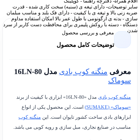
اقلام همراه
- دفترچه راهنما - کوپلینگ
سایر توضیحات
- دارای تیغه ی (سنبه) سخت کاری شده - قدرت
ضربه زنی بالا و تیغه ی با کیفیت - دارای فک بلند و مناسب مبلمان
سازی - بدنه ی ارگونومی با طول عمر بالا امکان استفاده مداوم
دستگاه - دسته با روکش پلیمری برای محافظت دست کاربر از سرد
شدن
معرفی و بررسی محصول
توضیحات کامل محصول
معرفی
منگنه کوب بادی
مدل 16LN-80
سوماک
منگنه کوب بادی
مدل «16LN-80» ابزاری با کیفیت از برند
«سوماک» (SUMAKE)
است.
این محصول یکی از انواع
ابزارهای بادی ساخت کشور تایوان است. این
منگنه کوب
مناسب در صنایع نجاری، مبل سازی و رویه کوبی می باشد.