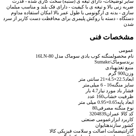
سایر توضیحات
- دارای تیغه ی (سنبه) سخت کاری شده - قدرت
ضربه زنی بالا و تیغه ی با کیفیت - دارای فک بلند و مناسب مبلمان
سازی - بدنه ی ارگونومی با طول عمر بالا امکان استفاده مداوم
دستگاه - دسته با روکش پلیمری برای محافظت دست کاربر از سرد
شدن
مشخصات فنی
عمومی
نام محصول
منگنه کوب بادی سوماک مدل 16LN-80
برند
سوماک/Sumake
منبع تغذیه
بادی
وزن
900 گرم
ابعاد
22.5×4.5×21 سانتی متر
سایز منگنه
16 - 6 میلی‌متر
فشار باد مورد نیاز
4.7 بار
ظرفیت خشاب
160 عدد
ابعاد پایه
0.65×0.95 میلی متر
نوع منگنه مصرفی
80
کد کالا عمران
3204839
کاربرد ابزار
عمومی صنعتی
کشور سازنده
تایوان
گارانتی
ضمانت اصالت و سلامت فیزیکی کالا