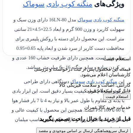
ویژگی‌های
منگنه کوب بادی
سوماک
منگنه کوب بادی
سوماک
مدل 16LN-80
دارای
وزن سبک و
سهولت کاربرد
و
وزن 900 گرم و ابعاد 22.5×4.5×21 سانتی
متر
است. این محصول دارای دسته با روکش پلیمری برای
محافظت دست کاربر از سرد شدن و
ابعاد پایه 0.65×0.95
میلی متر
است. همچنین دارای
ظرفیت خشاب 160 عددی و
استعلام قیمت
پر کردن ساده و
سایز منگنه
16 - 6 میلی‌متر
میباشد.
قیمت این محصول پس از ثبت درخواست و بررسی
کارشناسان اعلام می‌شود.
این
منگنه کوب بادی
سوماک
دستگاهی دارای طراحی
گارانتی: اصالت و سلامت فیزیکی کالا
قابل ثبت استعلام قیمت
ارگونومیک با کنترل کیفیت بسیار دقیق است. این ابزار بادی
استعلام قیمت
با بدنه ی مقاوم با طول عمر بالا و نیاز به 4 تا 7 بار فشار هوا
خدمات خرید کالا عمران
یا 60 تا 100 PSI است.
همچنین این محصول با کیفیت عالی و
قبل از خرید با خیال راحت تصمیم بگیرید
مطابق با استاندارد اروپا و دارای فک بلند و مناسب مبلمان
سازی است.
ارسال سریع
هماهنگی ارسال بر اساس موجودی و مقصد