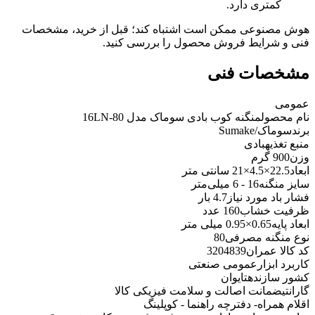
کمتری دارد.
هوش مصنوعی ممکن است اشتباه کند؛ قبل از خرید، مشخصات
فنی و شرایط فروش محصول را بررسی کنید.
مشخصات فنی
عمومی
نام محصول
منگنه کوب بادی سوماک مدل 16LN-80
برند
سوماک/Sumake
منبع تغذیه
بادی
وزن
900 گرم
ابعاد
22.5×4.5×21 سانتی متر
سایز منگنه
16 - 6 میلی‌متر
فشار باد مورد نیاز
4.7 بار
ظرفیت خشاب
160 عدد
ابعاد پایه
0.65×0.95 میلی متر
نوع منگنه مصرفی
80
کد کالا عمران
3204839
کاربرد ابزار
عمومی صنعتی
کشور سازنده
تایوان
گارانتی
ضمانت اصالت و سلامت فیزیکی کالا
اقلام همراه
- دفترچه راهنما - کوپلینگ