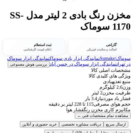
مخزن رنگ بادی 2 لیتر مدل SS-
1170 سوماک
گارانتی
ثبت استعلام
اصالت و سلامت فیزیکی
اعلام قیمت کارشناسی
سوماک/Sumake
نمایندگی ابزار بادی سوماک
نمایندگی ابزار سوماک
در تهران
نمایندگی ابزار سوماک در حسن آباد
بررسی هوش مصنوعی
مشخصات اصلی کالا
ویژگی های کلیدی کالا
منبع تغذیه
بادی
وزن
2.6 کیلوگرم
ظرفیت مخزن
2 لیتر
فشار باد موردنیاز
3.4 بار
حجم هوای مصرفی
115 تا 228 لیتر بر دقیقه
مکانیزم کاری مخزن رنگ
فشار هوا
مشاهده تمام مشخصات فنی
←
ارسال سریع
دریافت مشاوره تخصصی
خرید حضوری و آنلاین
مشخصات و تحلیل
نظرات
(10)
پرسش و پاسخ