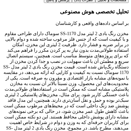
تحلیل تخصصی هوش مصنوعی
بر اساس داده‌های واقعی و کارشناسان
مخزن رنگ بادی 2 لیتر مدل SS-1170 سوماک دارای طراحی مقاوم
و با کیفیت است که از جنس فلز مرغوب ساخته شده و دوام بالایی
در برابر ضربه و فشار دارد. ظرفیت 2 لیتری این مخزن، امکان
استفاده طولانی‌مدت بدون نیاز به پر کردن مکرر را فراهم می‌کند
که برای پروژه‌های متوسط مناسب است. همچنین، سیستم اتصال
سریع و مطمئن آن باعث سهولت در نصب و جدا کردن مخزن از
دستگاه رنگ‌پاش شده است. قیمت مخزن رنگ بادی 2 لیتر مدل SS-
1170 سوماک نسبت به کیفیت و کارایی که ارائه می‌دهد، در مقایسه
با نمونه‌های مشابه بازار اقتصادی و مقرون به صرفه است. یکی از
محدودیت‌های این محصول، وزن نسبتاً بالاتر آن نسبت به مخازن
پلاستیکی مشابه است که ممکن است در استفاده‌های طولانی‌مدت
باعث خستگی کاربر شود. برای مثال، مخزن‌های پلاستیکی 2 لیتری
سبک‌تر بوده و حمل و نقل آسان‌تری دارند. همچنین، این مدل فاقد
پوشش ضد زنگ داخلی است که در محیط‌های مرطوب ممکن است
باعث کاهش طول عمر مخزن شود، در حالی که برخی نمونه‌های
مشابه دارای پوشش داخلی محافظ هستند. این دو نکته ممکن است
برای کاربران حرفه‌ای که به وزن و دوام در شرایط خاص اهمیت
می‌دهند، مطرح باشد. در مجموع، مخزن رنگ بادی 2 لیتر مدل SS-