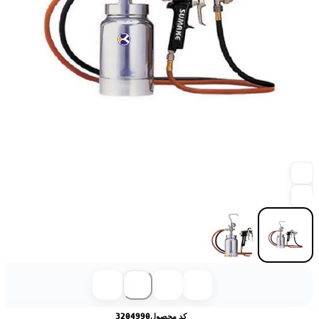
کد محصول
3204990