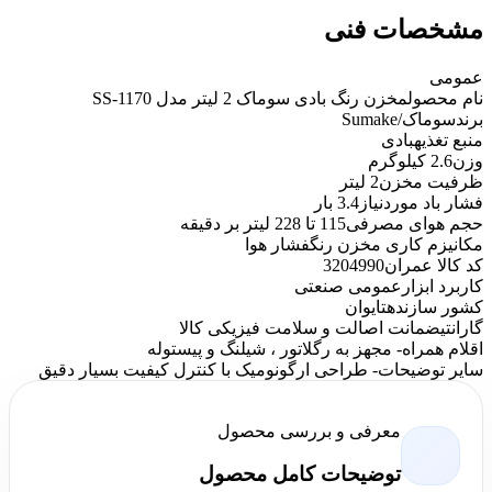
مشخصات فنی
عمومی
نام محصول
مخزن رنگ بادی سوماک 2 لیتر مدل SS-1170
برند
سوماک/Sumake
منبع تغذیه
بادی
وزن
2.6 کیلوگرم
ظرفیت مخزن
2 لیتر
فشار باد موردنیاز
3.4 بار
حجم هوای مصرفی
115 تا 228 لیتر بر دقیقه
مکانیزم کاری مخزن رنگ
فشار هوا
کد کالا عمران
3204990
کاربرد ابزار
عمومی صنعتی
کشور سازنده
تایوان
گارانتی
ضمانت اصالت و سلامت فیزیکی کالا
اقلام همراه
- مجهز به رگلاتور ، شیلنگ و پیستوله
سایر توضیحات
- طراحی ارگونومیک با کنترل کیفیت بسیار دقیق
معرفی و بررسی محصول
توضیحات کامل محصول