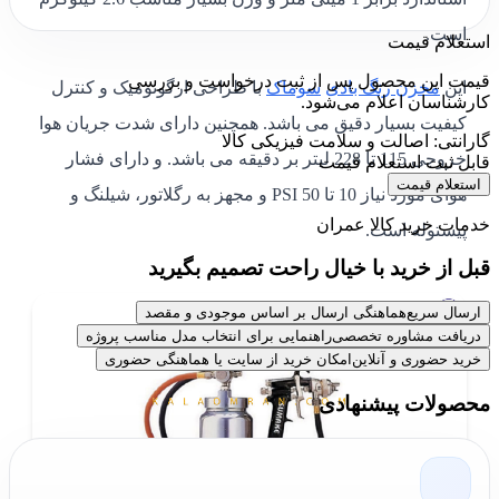
است.
استعلام قیمت
قیمت این محصول پس از ثبت درخواست و بررسی
این
مخزن رنگ بادی
سوماک
با طراحی ارگونومیک و کنترل
کارشناسان اعلام می‌شود.
کیفیت بسیار دقیق می باشد. همچنین دارای شدت جریان هوا
گارانتی: اصالت و سلامت فیزیکی کالا
خروجی 115 تا 228 لیتر بر دقیقه می باشد. و دارای فشار
قابل ثبت استعلام قیمت
استعلام قیمت
هوای مورد نیاز 10 تا 50 PSI و مجهز به رگلاتور، شیلنگ و
خدمات خرید کالا عمران
پیستوله
است.
قبل از خرید با خیال راحت تصمیم بگیرید
ارسال سریع
هماهنگی ارسال بر اساس موجودی و مقصد
دریافت مشاوره تخصصی
راهنمایی برای انتخاب مدل مناسب پروژه
خرید حضوری و آنلاین
امکان خرید از سایت یا هماهنگی حضوری
محصولات پیشنهادی