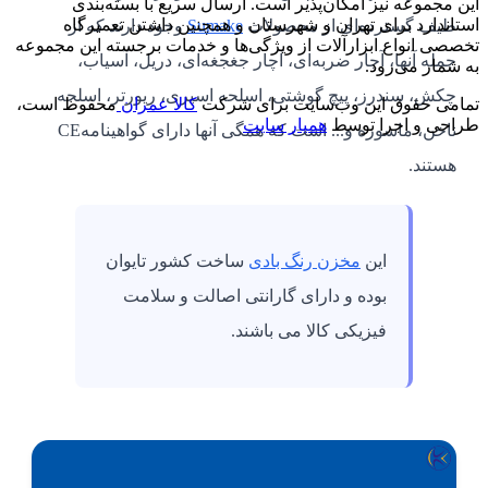
این مجموعه نیز امکان‌پذیر است. ارسال سریع با بسته‌بندی
استاندارد برای تهران و شهرستان و همچنین داشتن تعمیرگاه
طیف گسترده‌ای از محصولات
Sumake
وجود دارند که از
تخصصی انواع ابزارآلات از ویژگی‌ها و خدمات برجسته این مجموعه
جمله آنها، آچار ضربه‌ای، آچار جغجغه‌ای، دریل، آسیاب،
به شمار می‌رود.
چکش، سندرز، پیچ گوشتی، اسلحه اسپری، ریورتر، اسلحه
تمامی حقوق این وب‌سایت برای شرکت
کالا عمران
محفوظ است،
طراحی و اجرا توسط
همیار سایت
ناخن، ماسوره و... است که همگی آنها دارای گواهینامه
CE
هستند
.
این
مخزن رنگ بادی
ساخت کشور تایوان
بوده و دارای گارانتی اصالت و سلامت
فیزیکی کالا می باشند
.