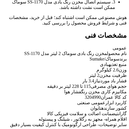
3. سیستم اتصال مخزن رنگ بادی مدل SS-1170 سوماک
ممکن است نشت داشته باشد.
هوش مصنوعی ممکن است اشتباه کند؛ قبل از خرید، مشخصات
فنی و شرایط فروش محصول را بررسی کنید.
مشخصات فنی
عمومی
نام محصول
مخزن رنگ بادی سوماک 2 لیتر مدل SS-1170
برند
سوماک/Sumake
منبع تغذیه
بادی
وزن
2.6 کیلوگرم
ظرفیت مخزن
2 لیتر
فشار باد موردنیاز
3.4 بار
حجم هوای مصرفی
115 تا 228 لیتر بر دقیقه
مکانیزم کاری مخزن رنگ
فشار هوا
کد کالا عمران
3204990
کاربرد ابزار
عمومی صنعتی
کشور سازنده
تایوان
گارانتی
ضمانت اصالت و سلامت فیزیکی کالا
اقلام همراه
- مجهز به رگلاتور ، شیلنگ و پیستوله
سایر توضیحات
- طراحی ارگونومیک با کنترل کیفیت بسیار دقیق