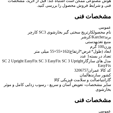
هوش مصنوعی ممکن است اشتباه کند؛ قبل از خرید، مشخصات
فنی و شرایط فروش محصول را بررسی کنید.
مشخصات فنی
عمومی
نام محصول
کارتریج سختی گیر بخارشوی SC3 کارچر
برند
Karcher/کرشر
منبع تغذیه
دستی
وزن
100 گرم
ابعاد (طول*عرض*ارتفاع)
162×55×55 میلی متر
تعداد در بسته
1 عدد
مدل های سازگار
SC 2 Upright EasyFix SC 3 EasyFix SC 3 Upright
EasyFix
کد کالا عمران
3206757
کشور سازنده
آلمان
گارانتی
اصالت و سلامت فیزیکی کالا
سایر مشخصات
- تعویض آسان و سریع - رسوب زدایی کامل و موثر
بخارشوی
مشخصات فنی
عمومی