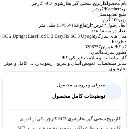
نام محصول
کارتریج سختی گیر بخارشوی SC3 کارچر
برند
Karcher/کرشر
منبع تغذیه
دستی
وزن
100 گرم
ابعاد (طول*عرض*ارتفاع)
162×55×55 میلی متر
تعداد در بسته
1 عدد
مدل های سازگار
SC 2 Upright EasyFix SC 3 EasyFix SC 3 Upright
EasyFix
کد کالا عمران
3206757
کشور سازنده
آلمان
گارانتی
اصالت و سلامت فیزیکی کالا
سایر مشخصات
- تعویض آسان و سریع - رسوب زدایی کامل و موثر
بخارشوی
معرفی و بررسی محصول
توضیحات کامل محصول
کارتریج سختی گیر بخارشوی SC3 کارچر
یکی از اجزای
کلیدی برای حفظ عملکرد بهینه بخارشوی‌های سری SC3