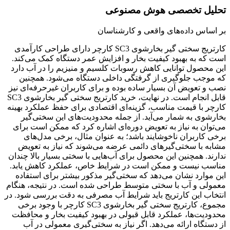
تحلیل تخصصی هوش مصنوعی
بر اساس داده‌های واقعی و کارشناسان
کارتریج سختی گیر بخارشوی SC3 کارچر دارای طراحی کارآمدی
است که به بهبود کیفیت بخار و افزایش عمر دستگاه کمک می‌کند.
این محصول توانایی کاهش رسوبات کلسیم و منیزیم را در آب دارد
که موجب جلوگیری از گرفتگی داخلی دستگاه می‌شود. همچنین
نصب و تعویض آن بسیار ساده بوده و برای کاربران غیرحرفه‌ای نیز
قابل انجام است. در نهایت، خرید کارتریج سختی گیر بخارشوی SC3
کارچر با قیمت مناسب، گزینه‌ای اقتصادی برای حفظ عملکرد بهینه
بخارشوی به شمار می‌آید. از جمله محدودیت‌های این سختی‌گیر
می‌توان به نیاز به تعویض دوره‌ای اشاره کرد که ممکن است برای
برخی کاربران ناخوشایند باشد؛ به عنوان مثال، برخی مدل‌های
مشابه با سختی‌گیرهای دائمی عرضه می‌شوند که نیاز به تعویض
ندارند. همچنین این محصول برای آب‌هایی با سختی بسیار بالا چندان
مناسب نیست و ممکن است در شرایط خاص، عملکرد کاهش یابد.
این موارد نشان می‌دهد که سختی‌گیر مذکور بیشتر برای استفاده
معمولی و آب با سختی متوسط طراحی شده است. در نتیجه، هنگام
انتخاب این کارتریج باید شرایط آب مصرفی به دقت بررسی شود. در
مجموع، کارتریج سختی گیر بخارشوی SC3 کارچر با وجود برخی
محدودیت‌ها، عملکرد قابل قبولی در بهبود کیفیت بخار و محافظت
از دستگاه ارائه می‌دهد. اگر نیاز به سختی‌گیری معمولی در آب