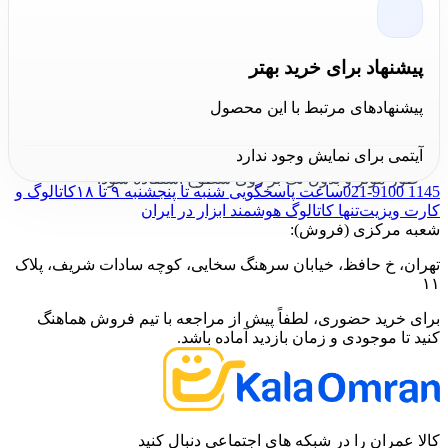
بخارشوی SC3 کارچر
با طراحی کارآمد و قابلیت‌های ویژه،
گزینه‌ای ضروری برای هر کاربر بخارشوی است. این
فیلتر
پیشنهاد برای خرید بهتر
سختی گیر بخارشوی SC3 کرشر مدل 28630180
نه تنها از
پیشنهادهای مرتبط با این محصول
عملکرد بهینه دستگاه اطمینان حاصل می‌کند بلکه به افزایش
طول عمر آن نیز کمک می‌کند و تضمین می‌کند که بخار به
آیتمی برای نمایش وجود ندارد
طور موثر و بدون لک بر روی سطوح استفاده شود.
021-9100 1145
ساعت پاسخگویی شنبه تا پنجشنبه ۹ تا ۱۸
کاتالوگ و
کارت ویزیت
تنها کاتالوگ هوشمند ابزار در ایران
شعبه مرکزی (فروش):
تهران، خ حافظ، خیابان سرهنگ سخایی، کوچه سادات شریف، پلاک
۱۱
برای خرید حضوری، لطفاً پیش از مراجعه با تیم فروش هماهنگ
کنید تا موجودی و زمان بازدید آماده باشد.
کالا عمران را در شبکه های اجتماعی دنبال کنید