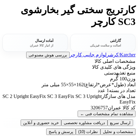
کارتریج سختی گیر بخارشوی
SC3 کارچر
گارانتی
آماده ارسال
اصالت و سلامت فیزیکی
از انبار کالا عمران
Karcher/کرشر
لوازم جانبی کارچر
بررسی هوش مصنوعی
مشخصات اصلی کالا
ویژگی های کلیدی کالا
منبع تغذیه
دستی
وزن
100 گرم
ابعاد (طول*عرض*ارتفاع)
162×55×55 میلی متر
تعداد در بسته
1 عدد
مدل های سازگار
SC 2 Upright EasyFix SC 3 EasyFix SC 3 Upright
EasyFix
کد کالا عمران
3206757
مشاهده تمام مشخصات فنی
←
ارسال سریع
دریافت مشاوره تخصصی
خرید حضوری و آنلاین
مشخصات و تحلیل
نظرات
(10)
پرسش و پاسخ