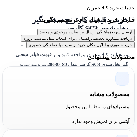
خدمات خرید کالا عمران
خرید و قیمت کارتریج سختی گیر
قبل از خرید با خیال راحت تصمیم بگیرید
بخارشوی SC3 کارچر
ارسال سریع
هماهنگی ارسال بر اساس موجودی و مقصد
دریافت مشاوره تخصصی
راهنمایی برای انتخاب مدل مناسب پروژه
برای
خرید کارتریج سختی گیر بخارشوی SC3 کارچر
، به
خرید حضوری و آنلاین
امکان خرید از سایت یا هماهنگی حضوری
وب‌سایت کالا عمران مراجعه کنید و از
قیمت فیلتر سختی
محصولات پیشنهادی
گیر بخارشوی SC3 کرشر مدل 28630180
بهره‌مند شوید.
نصب و تعویض این کارتریج
کارچر / KARCHER
بسیار آسان
است و تنها با فشردن دکمه تنظیم مجدد می‌توانید دستگاه را
برای استفاده مجدد آماده کنید.
محصولات مشابه
پیشنهادهای مرتبط با این محصول
جمع‌بندی کارشناسان کالا عمران درباره این
محصول:
آیتمی برای نمایش وجود ندارد
کارشناسان
کالا عمران
بر این باورند که
کارتریج سختی گیر