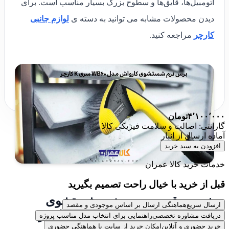
اتومبیل‌ها، قایق‌ها و سطوح بزرگ بسیار مناسب است. برای
دیدن محصولات مشابه می توانید به دسته ی
لوازم جانبی
کارچر
مراجعه کنید.
۴٬۱۰۰٬۰۰۰
تومان
گارانتی: اصالت و سلامت فیزیکی کالا
آماده ارسال از انبار
افزودن به سبد خرید
خدمات خرید کالا عمران
قبل از خرید با خیال راحت تصمیم بگیرید
خرید و قیمت برس نرم شستشوی
ارسال سریع
هماهنگی ارسال بر اساس موجودی و مقصد
کارواش مدل WB60 سری K کارچر
دریافت مشاوره تخصصی
راهنمایی برای انتخاب مدل مناسب پروژه
خرید حضوری و آنلاین
امکان خرید از سایت یا هماهنگی حضوری