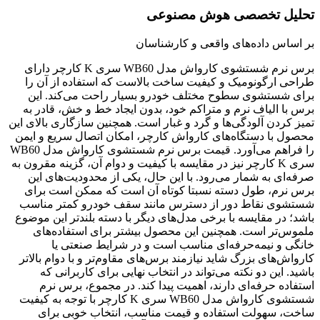
تحلیل تخصصی هوش مصنوعی
بر اساس داده‌های واقعی و کارشناسان
برس نرم شستشوی کارواش مدل WB60 سری K کارچر دارای
طراحی ارگونومیک و کیفیت ساخت بالاست که استفاده از آن را
برای شستشوی سطوح مختلف خودرو بسیار راحت می‌کند. این
برس با الیاف نرم و متراکم خود، بدون ایجاد خط و خش، قادر به
تمیز کردن آلودگی‌ها و گرد و غبار است. همچنین سازگاری بالای این
محصول با دستگاه‌های کارواش کارچر، امکان اتصال سریع و ایمن
را فراهم می‌آورد. قیمت برس نرم شستشوی کارواش مدل WB60
سری K کارچر نیز در مقایسه با کیفیت و دوام آن، گزینه مقرون به
صرفه‌ای به شمار می‌رود. با این حال، یکی از محدودیت‌های این
برس نرم، طول دسته نسبتا کوتاه آن است که ممکن است برای
شستشوی نقاط دور از دسترس مانند سقف خودرو کمتر مناسب
باشد؛ در مقایسه با برخی مدل‌های دیگر با دسته بلندتر این موضوع
ملموس‌تر است. همچنین این محصول بیشتر برای استفاده‌های
خانگی و نیمه‌حرفه‌ای مناسب است و در شرایط صنعتی یا
کارواش‌های بزرگ شاید نیازمند برس‌های مقاوم‌تر و با دوام بالاتر
باشید. این دو نکته می‌تواند در انتخاب نهایی برای کاربرانی که
استفاده حرفه‌ای دارند، اهمیت پیدا کند. در مجموع، برس نرم
شستشوی کارواش مدل WB60 سری K کارچر با توجه به کیفیت
ساخت، سهولت استفاده و قیمت مناسب، انتخاب خوبی برای