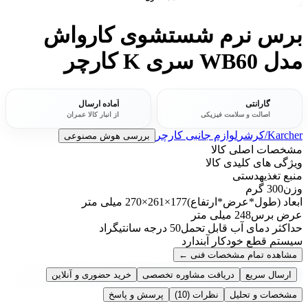
برس نرم شستشوی کارواش
مدل WB60 سری K کارچر
گارانتی
آماده ارسال
اصالت و سلامت فیزیکی
از انبار کالا عمران
Karcher/کرشر
لوازم جانبی کارچر
بررسی هوش مصنوعی
مشخصات اصلی کالا
ویژگی های کلیدی کالا
منبع تغذیه
دستی
وزن
300 گرم
ابعاد (طول*عرض*ارتفاع)
177×261×270 میلی متر
عرض برس
248 میلی متر
حداکثر دمای آب قابل تحمل
50 درجه سانتیگراد
سیستم قطع خودکار آب
ندارد
مشاهده تمام مشخصات فنی
←
ارسال سریع
دریافت مشاوره تخصصی
خرید حضوری و آنلاین
مشخصات و تحلیل
نظرات
(10)
پرسش و پاسخ