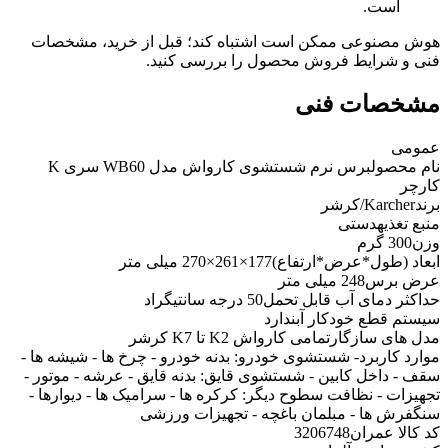
است.
هوش مصنوعی ممکن است اشتباه کند؛ قبل از خرید، مشخصات
فنی و شرایط فروش محصول را بررسی کنید.
مشخصات فنی
عمومی
نام محصول
برس نرم شستشوی کارواش مدل WB60 سری K
کارچر
برند
Karcher/کرشر
منبع تغذیه
دستی
وزن
300 گرم
ابعاد (طول*عرض*ارتفاع)
177×261×270 میلی متر
عرض برس
248 میلی متر
حداکثر دمای آب قابل تحمل
50 درجه سانتیگراد
سیستم قطع خودکار آب
ندارد
مدل های سازگار
تمامی کارواش K2 تا K7 کرشر
موارد کاربرد
- شستشوی خودرو: بدنه خودرو - چرخ ها - شیشه ها -
سقف - داخل کابین - شستشوی قایق: بدنه قایق - عرشه - موتور -
تجهیزات - نظافت سطوح دیگر: کرکره ها - سرامیک ها - دیوارها -
سنگفرش ها - مبلمان باغچه - تجهیزات ورزشی
کد کالا عمران
3206748