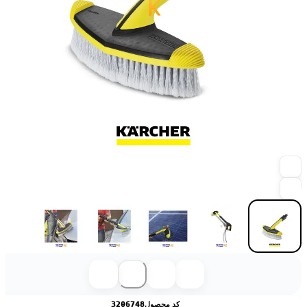
کد محصول
3206748