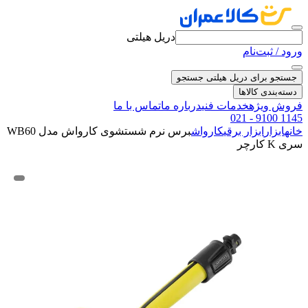
دریل هیلتی
ورود / ثبت‌نام
جستجو برای دریل هیلتی
جستجو
دسته‌بندی کالاها
فروش ویژه
خدمات فنی
درباره ما
تماس با ما
021 - 9100 1145
خانه
ابزار
ابزار برقی
کارواش
برس نرم شستشوی کارواش مدل WB60
سری K کارچر