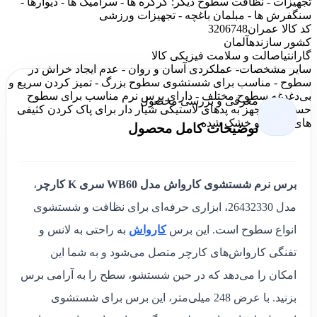
تجهیزات - نظافت سطوح دیگر: کرکره ها - سرامیک ها - دیوارها -
سنگفرش ها - مبلمان باغچه - تجهیزات ورزشی
کد کالا عمران
3206748
کشور سازنده
آلمان
گارانتی
اصالت و سلامت فیزیکی کالا
سایر مشخصات
- عملکردی آسان و روان - عدم ایجاد خراش در
سطوح - مناسب برای شستشوی سطوح بزرگ - تمیز کردن سریع و
بی‌دغدغه سطوح مختلف - دارای برس نرم مناسب برای سطوح
معرفی و بررسی محصول
حساس - مجهز به پدهای لاستیکی شیار دار برای پاک کردن کثیفی
های سخت و خشک شده
توضیحات کامل محصول
برس نرم شستشوی کارواش مدل WB60 سری K کارچر
،
مدل 26432330، ابزاری حرفه‌ای برای نظافت و شستشوی
انواع سطوح است. این برس
کارواش
به راحتی به لانس و
تفنگی کارواش‌های کارچر متصل می‌شود و به شما این
امکان را می‌دهد که در حین شستشو، سطح را به آرامی برس
بزنید. با عرض 248 میلی‌متر، این برس برای شستشوی