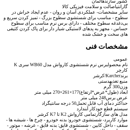
کشور سازنده
آلمان
گارانتی
اصالت و سلامت فیزیکی کالا
سایر مشخصات
- عملکردی آسان و روان - عدم ایجاد خراش در
سطوح - مناسب برای شستشوی سطوح بزرگ - تمیز کردن سریع و
بی‌دغدغه سطوح مختلف - دارای برس نرم مناسب برای سطوح
حساس - مجهز به پدهای لاستیکی شیار دار برای پاک کردن کثیفی
های سخت و خشک شده
مشخصات فنی
عمومی
نام محصول
برس نرم شستشوی کارواش مدل WB60 سری K
کارچر
برند
Karcher/کرشر
منبع تغذیه
دستی
وزن
300 گرم
ابعاد (طول*عرض*ارتفاع)
177×261×270 میلی متر
عرض برس
248 میلی متر
حداکثر دمای آب قابل تحمل
50 درجه سانتیگراد
سیستم قطع خودکار آب
ندارد
مدل های سازگار
تمامی کارواش K2 تا K7 کرشر
موارد کاربرد
- شستشوی خودرو: بدنه خودرو - چرخ ها - شیشه ها -
سقف - داخل کابین - شستشوی قایق: بدنه قایق - عرشه - موتور -