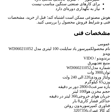
برای کارهای صنعتی سنگین مناسب نیست
نیاز به نگهداری دوره‌ای دارد
هوش مصنوعی ممکن است اشتباه کند؛ قبل از خرید، مشخصات
فنی و شرایط فروش محصول را بررسی کنید.
مشخصات فنی
عمومی
نام محصول
کمپرسور باد سایلنت 100 لیتری مدل WD060211052
ویدو
برند
ویدو / VIDO
منبع تغذیه
برق
شماره مدل
WD060211052
توان
3900 وات
ولتاژ ورودی
220 الی 240 ولت
وزن
65 کیلوگرم
بازه سرعت
0-2800 دور بر دقیقه
حجم مخزن هوا
100 لیتر
جریان هوای خروجی
360 لیتر در دقیقه
حداکثر فشار کاری
8 بار
فناوری کمپرسور
بدون روغن
کد کالا عمران
3207356