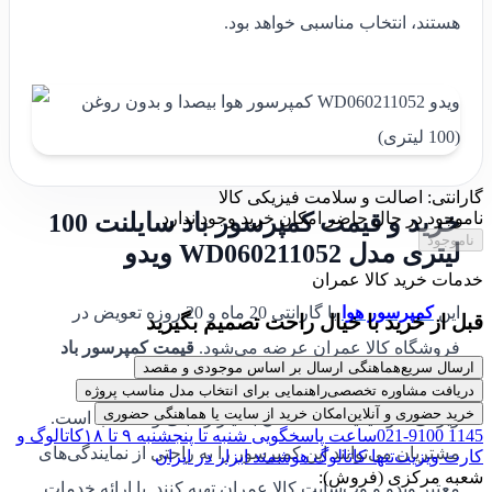
هستند، انتخاب مناسبی خواهد بود.
گارانتی: اصالت و سلامت فیزیکی کالا
ناموجود
در حال حاضر امکان خرید وجود ندارد
خرید و قیمت کمپرسور باد سایلنت 100
ناموجود
لیتری مدل WD060211052 ویدو
خدمات خرید کالا عمران
این
کمپرسور هوا
با گارانتی 20 ماه و 20 روزه تعویض در
قبل از خرید با خیال راحت تصمیم بگیرید
فروشگاه کالا عمران عرضه می‌شود.
قیمت کمپرسور باد
ارسال سریع
هماهنگی ارسال بر اساس موجودی و مقصد
سایلنت 100 لیتری مدل WD060211052 ویدو
نسبت به
دریافت مشاوره تخصصی
راهنمایی برای انتخاب مدل مناسب پروژه
خرید حضوری و آنلاین
امکان خرید از سایت یا هماهنگی حضوری
ویژگی‌ها و کیفیت ساخت آن بسیار رقابتی و مناسب است.
021-9100 1145
ساعت پاسخگویی شنبه تا پنجشنبه ۹ تا ۱۸
کاتالوگ و
مشتریان می‌توانند این کمپرسور را به راحتی از نمایندگی‌های
کارت ویزیت
تنها کاتالوگ هوشمند ابزار در ایران
شعبه مرکزی (فروش):
معتبر ویدو و وب‌سایت کالا عمران تهیه کنند. با ارائه خدمات