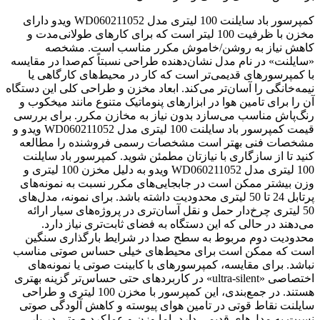
کمپرسور باد سایلنت 100 لیتری مدل WD060211052 ویدو دارای
مخزن با ظرفیت 100 لیتر است که برای کارهای طولانی‌مدت و
کاهش نیاز به روشن/خاموش مکرر مناسب است. مشخصه
«سایلنت» در نام مدل نشان‌دهنده طراحی نسبتاً کم‌صدا در مقایسه
با کمپرسورهای قدیمی‌تر است که کار در محیط‌های کارگاهی یا
نیمه‌خانگی را آسان‌تر می‌کند. ابعاد مخزن و طراحی کلی این دستگاه
آن را برای تامین هوا در ابزارهای پنوماتیک متنوع مانند میخکوب و
رنگ‌پاش مناسب می‌سازد بدون نیاز به مخازن مکرر. برای بررسی
قیمت کمپرسور باد سایلنت 100 لیتری مدل WD060211052 ویدو و
مشخصات فنی بهتر است مشخصات رسمی فروشنده را مطالعه
کنید تا از سازگاری با نیازتان مطمئن شوید. کمپرسور باد سایلنت
100 لیتری مدل WD060211052 ویدو به دلیل مخزن 100 لیتری و
وزن بیشتر ممکن است در جابجایی‌های مکرر نسبت به نمونه‌های
پرتابل 24 تا 50 لیتری محدودیت داشته باشد. برای نمونه، مدل‌های
50 لیتری چرخ‌دار حمل و نقل آسان‌تری در پروژه‌های سیار ارائه
می‌دهند در حالی که این دستگاه به فضای ثابت‌تری نیاز دارد.
محدودیت دوم مربوط به سطح صدا در شرایط بارگذاری سنگین
است که ممکن است برای محیط‌های خیلی حساس صوتی مناسب
نباشد. برای مقایسه، کمپرسورهای با کابینت صوتی یا نمونه‌های
اختصاصی «ultra-silent» در کاربردهای حتی حساس‌تر گزینه بهتری
هستند. در جمع‌بندی، این کمپرسور با مخزن 100 لیتری و طراحی
سایلنت نقاط قوتی در تامین هوای پیوسته و کاهش آلودگی صوتی
نسبت به مدل‌های قدیمی دارد، اما وزن و عملکرد صوتی در بار