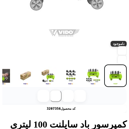
ناموجود
کد محصول
3207356
کمپرسور باد سایلنت 100 لیتری