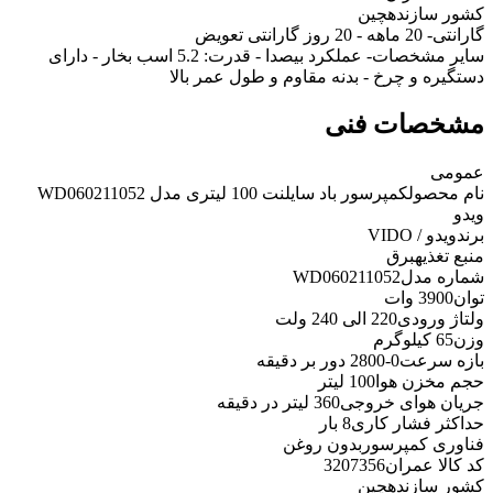
کشور سازنده
چین
گارانتی
- 20 ماهه - 20 روز گارانتی تعویض
سایر مشخصات
- عملکرد بیصدا - قدرت: 5.2 اسب بخار - دارای
دستگیره و چرخ - بدنه مقاوم و طول عمر بالا
مشخصات فنی
عمومی
نام محصول
کمپرسور باد سایلنت 100 لیتری مدل WD060211052
ویدو
برند
ویدو / VIDO
منبع تغذیه
برق
شماره مدل
WD060211052
توان
3900 وات
ولتاژ ورودی
220 الی 240 ولت
وزن
65 کیلوگرم
بازه سرعت
0-2800 دور بر دقیقه
حجم مخزن هوا
100 لیتر
جریان هوای خروجی
360 لیتر در دقیقه
حداکثر فشار کاری
8 بار
فناوری کمپرسور
بدون روغن
کد کالا عمران
3207356
کشور سازنده
چین