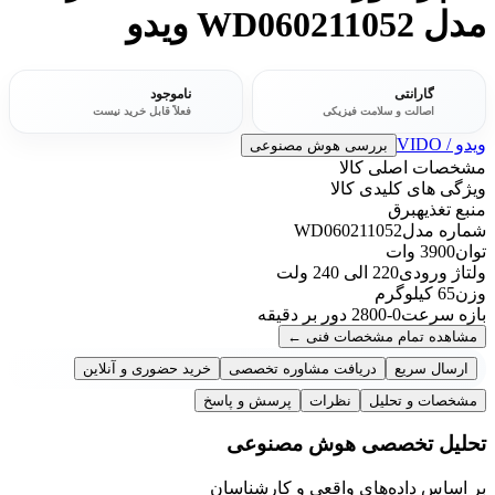
مدل WD060211052 ویدو
گارانتی
ناموجود
اصالت و سلامت فیزیکی
فعلاً قابل خرید نیست
ویدو / VIDO
بررسی هوش مصنوعی
مشخصات اصلی کالا
ویژگی های کلیدی کالا
منبع تغذیه
برق
شماره مدل
WD060211052
توان
3900 وات
ولتاژ ورودی
220 الی 240 ولت
وزن
65 کیلوگرم
بازه سرعت
0-2800 دور بر دقیقه
مشاهده تمام مشخصات فنی
←
ارسال سریع
دریافت مشاوره تخصصی
خرید حضوری و آنلاین
مشخصات و تحلیل
نظرات
پرسش و پاسخ
تحلیل تخصصی هوش مصنوعی
بر اساس داده‌های واقعی و کارشناسان