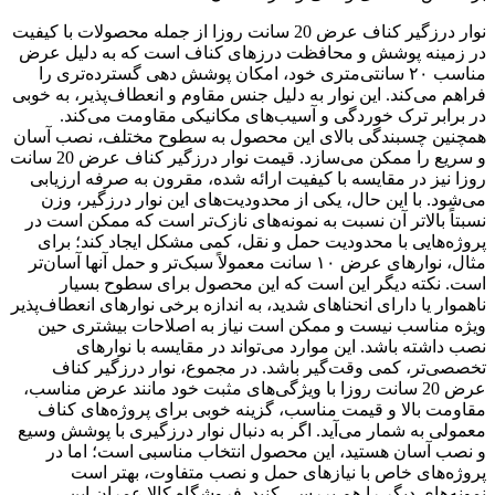
نوار درزگیر کناف عرض 20 سانت روزا از جمله محصولات با کیفیت
در زمینه پوشش و محافظت درزهای کناف است که به دلیل عرض
مناسب ۲۰ سانتی‌متری خود، امکان پوشش دهی گسترده‌تری را
فراهم می‌کند. این نوار به دلیل جنس مقاوم و انعطاف‌پذیر، به خوبی
در برابر ترک خوردگی و آسیب‌های مکانیکی مقاومت می‌کند.
همچنین چسبندگی بالای این محصول به سطوح مختلف، نصب آسان
و سریع را ممکن می‌سازد. قیمت نوار درزگیر کناف عرض 20 سانت
روزا نیز در مقایسه با کیفیت ارائه شده، مقرون به صرفه ارزیابی
می‌شود. با این حال، یکی از محدودیت‌های این نوار درزگیر، وزن
نسبتاً بالاتر آن نسبت به نمونه‌های نازک‌تر است که ممکن است در
پروژه‌هایی با محدودیت حمل و نقل، کمی مشکل ایجاد کند؛ برای
مثال، نوارهای عرض ۱۰ سانت معمولاً سبک‌تر و حمل آنها آسان‌تر
است. نکته دیگر این است که این محصول برای سطوح بسیار
ناهموار یا دارای انحناهای شدید، به اندازه برخی نوارهای انعطاف‌پذیر
ویژه مناسب نیست و ممکن است نیاز به اصلاحات بیشتری حین
نصب داشته باشد. این موارد می‌تواند در مقایسه با نوارهای
تخصصی‌تر، کمی وقت‌گیر باشد. در مجموع، نوار درزگیر کناف
عرض 20 سانت روزا با ویژگی‌های مثبت خود مانند عرض مناسب،
مقاومت بالا و قیمت مناسب، گزینه خوبی برای پروژه‌های کناف
معمولی به شمار می‌آید. اگر به دنبال نوار درزگیری با پوشش وسیع
و نصب آسان هستید، این محصول انتخاب مناسبی است؛ اما در
پروژه‌های خاص با نیازهای حمل و نصب متفاوت، بهتر است
نمونه‌های دیگر را هم بررسی کنید. فروشگاه کالا عمران این