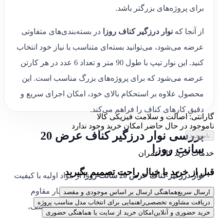
برای پروژه‌های بزرگتر باشد.
از آنجا که
نوار درزگیر کناف روزا
در بسته‌بندی‌های متفاوتی
عرضه می‌شود، می‌توانید بسته‌ای متناسب با نیاز خود انتخاب
کنید. این نوار تیپ با طول 90 متر و تعداد 6 عدد در هر کارتن
عرضه می‌شود که برای پروژه‌های بزرگ مناسب است. این
محصول علاوه بر استحکام بالای خود، امکان اجرای سریع و
دقیق کارهای کناف را فراهم می‌کند.
گارانتی: اصالت و سلامت فیزیکی کالا
ناموجود
در حال حاضر امکان خرید وجود ندارد
بررسی نوار درزگیر کناف عرض 20
ناموجود
سانت روزا
خدمات خرید کالا عمران
قبل از خرید با خیال راحت تصمیم بگیرید
نوار درزگیر کناف عرض 20 سانت روزا
از مواد اولیه با کیفیت
بالا ساخته شده است که در برابر رطوبت و فشار مقاوم
ارسال سریع
هماهنگی ارسال بر اساس موجودی و مقصد
دریافت مشاوره تخصصی
راهنمایی برای انتخاب مدل مناسب پروژه
است. این ویژگی باعث می‌شود که در پروژه‌های مختلف،
خرید حضوری و آنلاین
امکان خرید از سایت یا هماهنگی حضوری