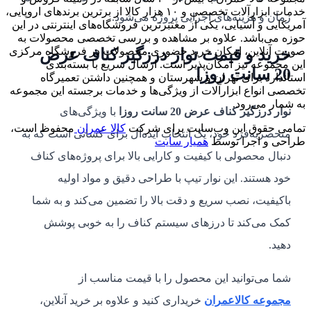
خدمات ابزارآلات تخصصی و ۱۰ هزار کالا از برترین برندهای اروپایی،
زمان و هزینه‌های اجرایی پروژه می‌شود.
آمریکایی و آسیایی، یکی از معتبرترین فروشگاه‌های اینترنتی در این
حوزه می‌باشد. علاوه بر مشاهده و بررسی تخصصی محصولات به
صورت آنلاین، امکان خرید حضوری محصولات در فروشگاه مرکزی
خرید و قیمت نوار درزگیر کناف عرض
این مجموعه نیز امکان‌پذیر است. ارسال سریع با بسته‌بندی
20 سانت روزا
استاندارد برای تهران و شهرستان و همچنین داشتن تعمیرگاه
تخصصی انواع ابزارآلات از ویژگی‌ها و خدمات برجسته این مجموعه
به شمار می‌رود.
نوار درزگیر کناف عرض 20 سانت روزا
با ویژگی‌های
تمامی حقوق این وب‌سایت برای شرکت
کالا عمران
محفوظ است،
منحصربه‌فرد خود، یک انتخاب ایده‌آل برای کسانی است که به
طراحی و اجرا توسط
همیار سایت
دنبال محصولی با کیفیت و کارایی بالا برای پروژه‌های کناف
خود هستند. این نوار تیپ با طراحی دقیق و مواد اولیه
باکیفیت، نصب سریع و دقت بالا را تضمین می‌کند و به شما
کمک می‌کند تا درزهای سیستم کناف را به خوبی پوشش
دهید.
شما می‌توانید این محصول را با قیمت مناسب از
مجموعه کالاعمران
خریداری کنید و علاوه بر خرید آنلاین،