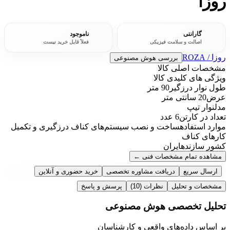
روزا
گارانتی
ناموجود
اصالت و سلامت فیزیکی
فعلاً قابل خرید نیست
روزا / ROZA
بررسی هوش مصنوعی
مشخصات اصلی کالا
ویژگی های کلیدی کالا
طول نوار درزگیر
90 متر
عرض
20 سانتی متر
مدل
نوار تیپ
تعداد در کارتن
6 عدد
موارد استفاده
ساخت و نصب سیستم‌های کناف درزگیری و تکمیل
کارهای کناف
کشور سازنده
ایران
مشاهده تمام مشخصات فنی
←
ارسال سریع
دریافت مشاوره تخصصی
خرید حضوری و آنلاین
مشخصات و تحلیل
نظرات
(10)
پرسش و پاسخ
تحلیل تخصصی هوش مصنوعی
بر اساس داده‌های واقعی و کارشناسان