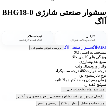
سشوار صنعتی شارژی BHG18-0
آاگ
گارانتی
ثبت استعلام
اصالت و سلامت فیزیکی
اعلام قیمت کارشناسی
AEG/آاگ
سشوار صنعتی آاگ
بررسی هوش مصنوعی
مشخصات اصلی کالا
ویژگی های کلیدی کالا
منبع تغذیه
شارژی
ولتاژ ورودی
18 ولت
درجه حرارت
482 درجه سانتیگراد
نوع باتری
لیتیوم یون
زمان رسیدن به حداکثر دما
7 ثانیه
سوئیچ قفل
دارد
مشاهده تمام مشخصات فنی
←
ارسال سریع
دریافت مشاوره تخصصی
خرید حضوری و آنلاین
مشخصات و تحلیل
نظرات
(10)
پرسش و پاسخ