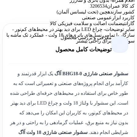
اقلام همراه
- بدون باتری و شارژر
کد کالا عمران
3206534
کشور سازنده
چین (تحت لیسانس آلمان)
کاربرد ابزار
عمومی صنعتی
گارانتی
ضمانت اصالت و سلامت فیزیکی کالا
سایر توضیحات
- چراغ LED برای دید بهتر در محیط‌های کم‌نور -
سازگار با تمامی نسل‌های باتری‌های 18 ولت - عملکرد تک ماشه با
معرفی و بررسی محصول
سوئیچ قفل برای راحتی بیشتر
توضیحات کامل محصول
سشوار صنعتی شارژی BHG18-0 آاگ
یک ابزار قدرتمند و
کارآمد برای انجام پروژه‌های صنعتی و تعمیراتی است که به
طور خاص برای استفاده در محیط‌های حرفه‌ای طراحی شده
است. این سشوار با ولتاژ 18 ولت و چراغ LED برای دید بهتر
در محیط‌های کم‌نور، به کاربران این امکان را می‌دهد که
بدون نیاز به منبع برق، عملیات گرمادهی را به راحتی و در هر
شرایطی انجام دهند.
سشوار صنعتی شارژی 18 ولت آاگ