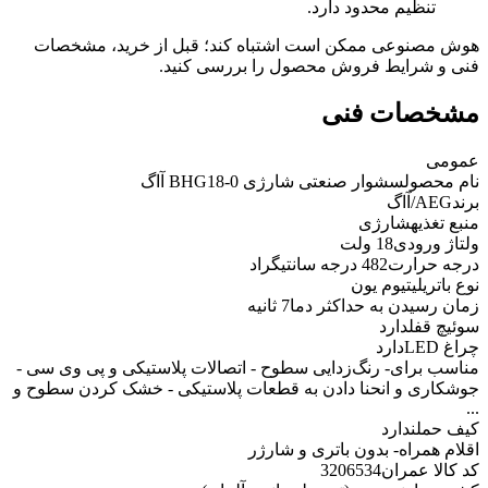
تنظیم محدود دارد.
هوش مصنوعی ممکن است اشتباه کند؛ قبل از خرید، مشخصات
فنی و شرایط فروش محصول را بررسی کنید.
مشخصات فنی
عمومی
نام محصول
سشوار صنعتی شارژی BHG18-0 آاگ
برند
AEG/آاگ
منبع تغذیه
شارژی
ولتاژ ورودی
18 ولت
درجه حرارت
482 درجه سانتیگراد
نوع باتری
لیتیوم یون
زمان رسیدن به حداکثر دما
7 ثانیه
سوئیچ قفل
دارد
چراغ LED
دارد
مناسب برای
- رنگ‌زدایی سطوح - اتصالات پلاستیکی و پی وی سی -
جوشکاری و انحنا دادن به قطعات پلاستیکی - خشک کردن سطوح و
...
کیف حمل
ندارد
اقلام همراه
- بدون باتری و شارژر
کد کالا عمران
3206534