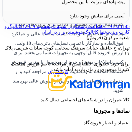
پیشنهادهای مرتبط با این محصول
در نهایت،
خرید سشوار صنعتی شارژی BHG18-0 آاگ
یک
انتخاب هوشمندانه برای تمامی صنعتگران و حرفه‌ای‌ها است
آیتمی برای نمایش وجود ندارد
که به دنبال ابزاری مطمئن و کارآمد برای پروژه‌های خود
021-9100 1145
ساعت پاسخگویی شنبه تا پنجشنبه ۹ تا ۱۸
کاتالوگ و
کارت ویزیت
تنها کاتالوگ هوشمند ابزار در ایران
هستند. این محصول با ترکیب کیفیت ساخت عالی و عملکرد
شعبه مرکزی (فروش):
فوق‌العاده و سازگار با تمامی نسل‌های باتری‌های 18 ولت،
تهران، خ حافظ، خیابان سرهنگ سخایی، کوچه سادات شریف، پلاک
ارزش افزوده قابل توجهی به تجهیزات شما می‌بخشد. برای
۱۱
کسب اطلاعات بیشتر و خرید این محصول با بهترین قیمت و
برای خرید حضوری، لطفاً پیش از مراجعه با تیم فروش هماهنگ
کنید تا موجودی و زمان بازدید آماده باشد.
ضمانت اصالت، به وب‌سایت
کالا عمران
مراجعه کنید و از
خدمات مشاوره‌ای تخصصی و پس از فروش عالی بهره‌مند
شوید.
کالا عمران را در شبکه های اجتماعی دنبال کنید
نمادها و مجوزها
اعتماد و اعتبار فروشگاه