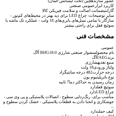
کشور سازنده
چین (تحت لیسانس آلمان)
کاربرد ابزار
عمومی صنعتی
گارانتی
ضمانت اصالت و سلامت فیزیکی کالا
سایر توضیحات
- چراغ LED برای دید بهتر در محیط‌های کم‌نور -
سازگار با تمامی نسل‌های باتری‌های 18 ولت - عملکرد تک ماشه با
سوئیچ قفل برای راحتی بیشتر
مشخصات فنی
عمومی
نام محصول
سشوار صنعتی شارژی BHG18-0 آاگ
برند
AEG/آاگ
منبع تغذیه
شارژی
ولتاژ ورودی
18 ولت
درجه حرارت
482 درجه سانتیگراد
نوع باتری
لیتیوم یون
زمان رسیدن به حداکثر دما
7 ثانیه
سوئیچ قفل
دارد
چراغ LED
دارد
مناسب برای
- رنگ‌زدایی سطوح - اتصالات پلاستیکی و پی وی سی -
جوشکاری و انحنا دادن به قطعات پلاستیکی - خشک کردن سطوح و
...
کیف حمل
ندارد