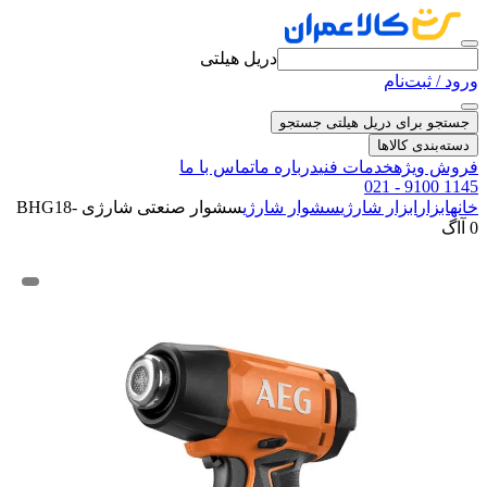
دریل هیلتی
ورود / ثبت‌نام
جستجو برای دریل هیلتی
جستجو
دسته‌بندی کالاها
فروش ویژه
خدمات فنی
درباره ما
تماس با ما
021 - 9100 1145
خانه
ابزار
ابزار شارژی
سشوار شارژی
سشوار صنعتی شارژی BHG18-
0 آاگ