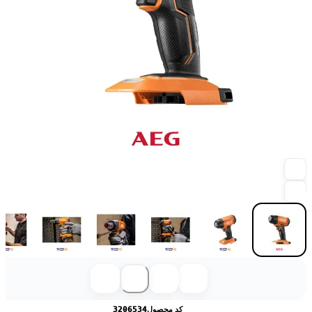
کد محصول
3206534