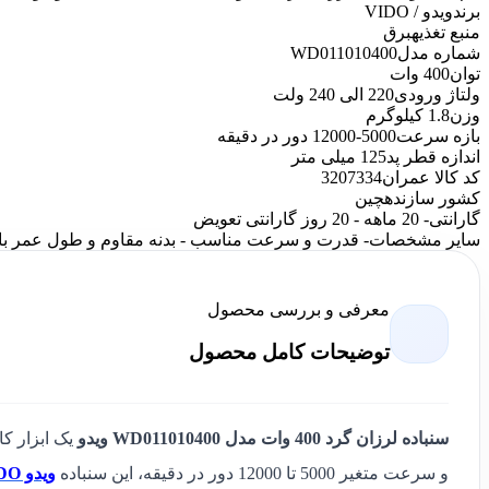
برند
ویدو / VIDO
منبع تغذیه
برق
شماره مدل
WD011010400
توان
400 وات
ولتاژ ورودی
220 الی 240 ولت
وزن
1.8 کیلوگرم
بازه سرعت
5000-12000 دور در دقیقه
اندازه قطر پد
125 میلی متر
کد کالا عمران
3207334
کشور سازنده
چین
گارانتی
- 20 ماهه - 20 روز گارانتی تعویض
سایر مشخصات
- قدرت و سرعت مناسب - بدنه مقاوم و طول عمر بالا
معرفی و بررسی محصول
توضیحات کامل محصول
سنباده لرزان گرد 400 وات مدل WD011010400 ویدو
و سرعت متغیر 5000 تا 12000 دور در دقیقه، این سنباده
ویدو VIDO