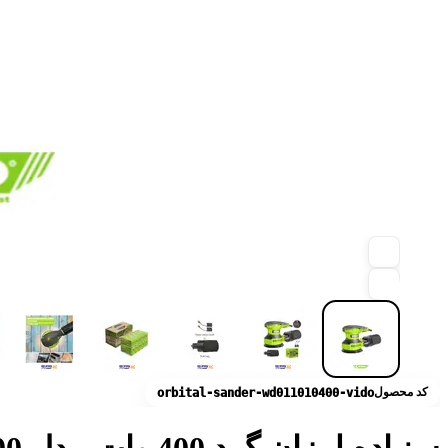
کد محصول
orbital-sander-wd011010400-vido
سنباده لرزان گرد 400 وات مدل WD011010400 ویدو