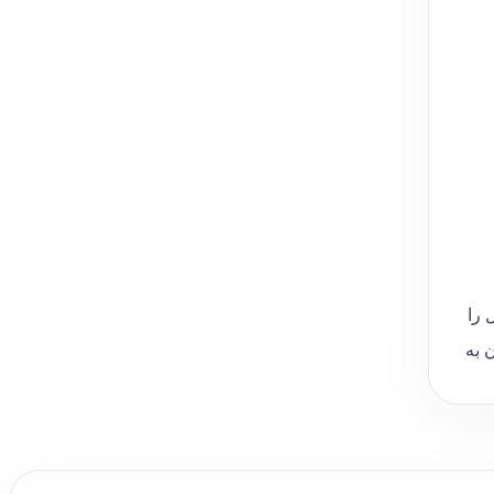
 را
 به