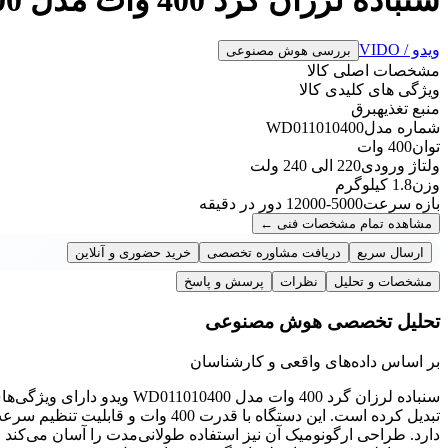
ویدو / VIDO
بررسی هوش مصنوعی
مشخصات اصلی کالا
ویژگی های کلیدی کالا
منبع تغذیه
برق
شماره مدل
WD011010400
توان
400 وات
ولتاژ ورودی
220 الی 240 ولت
وزن
1.8 کیلوگرم
بازه سرعت
5000-12000 دور در دقیقه
مشاهده تمام مشخصات فنی
←
ارسال سریع
دریافت مشاوره تخصصی
خرید حضوری و آنلاین
مشخصات و تحلیل
نظرات
پرسش و پاسخ
تحلیل تخصصی هوش مصنوعی
بر اساس داده‌های واقعی و کارشناسان
سنباده لرزان گرد 400 وات مدل