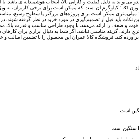
 خاطر، خرید سنباده لرزان گرد 400 وات مدل WD011010400 ویدو می‌تواند به دلیل کیفیت و کارایی بالا، انتخاب هوشمندانه‌ای باشد
این سنباده دارای برخی محدودیت‌ها نیز است. یکی از این محدودیت‌ها وزن 1.81 کیلوگرم آن است که ممکن است برای برخی کاربران، ب
استفاده‌های طولانی، احساس خستگی ایجاد کند. همچنین، قطر پد 125 میلی‌متری ممکن است برای پروژه‌های بزرگتر یا سطوح وسیع
 این نکات باید قبل از تصمیم‌گیری در مورد خرید در نظر گرفته شوند. در 
ل WD011010400 ویدو ترکیبی از نقاط قوت و ضعف را ارائه می‌دهد. با وجود طراحی مناسب و قدرت با
 دارند، گزینه مناسبی نباشد. اگر شما به دنبال ابزاری برای کارهای 
برآورده کند. فروشگاه کالا عمران این محصول را با تضمین اصالت و 