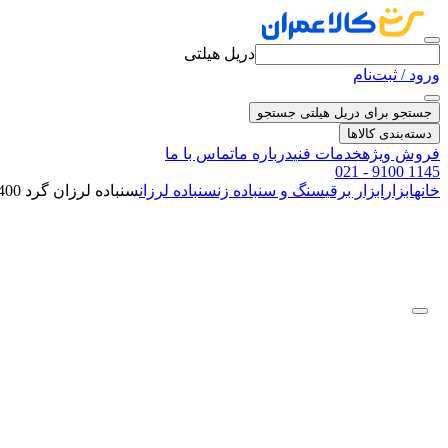
دریل هیلتی
ورود / ثبت‌نام
جستجو برای دریل هیلتی
جستجو
دسته‌بندی کالاها
فروش ویژه
خدمات فنی
درباره ما
تماس با ما
021 - 9100 1145
خانه
ابزار
ابزار برقی
سنگ و سنباده زن
سنباده لرزان
سنباده لرزان گرد 400 وات مدل WD011010400 ویدو