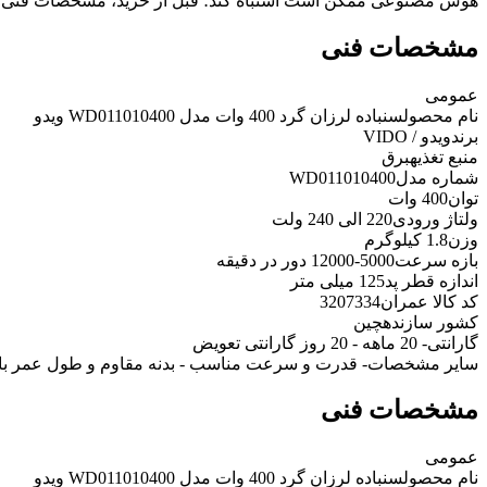
هوش مصنوعی ممکن است اشتباه کند؛ قبل از خرید، مشخصات فنی 
مشخصات فنی
عمومی
نام محصول
سنباده لرزان گرد 400 وات مدل WD011010400 ویدو
برند
ویدو / VIDO
منبع تغذیه
برق
شماره مدل
WD011010400
توان
400 وات
ولتاژ ورودی
220 الی 240 ولت
وزن
1.8 کیلوگرم
بازه سرعت
5000-12000 دور در دقیقه
اندازه قطر پد
125 میلی متر
کد کالا عمران
3207334
کشور سازنده
چین
گارانتی
- 20 ماهه - 20 روز گارانتی تعویض
سایر مشخصات
- قدرت و سرعت مناسب - بدنه مقاوم و طول عمر بالا
مشخصات فنی
عمومی
نام محصول
سنباده لرزان گرد 400 وات مدل WD011010400 ویدو