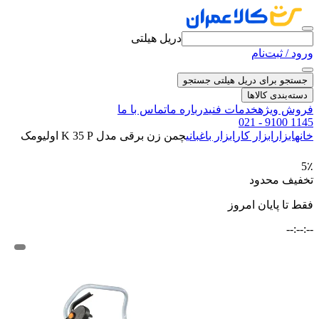
دریل هیلتی
ورود / ثبت‌نام
جستجو برای دریل هیلتی
جستجو
دسته‌بندی کالاها
فروش ویژه
خدمات فنی
درباره ما
تماس با ما
021 - 9100 1145
خانه
ابزار
ابزار کار
ابزار باغبانی
چمن زن برقی مدل K 35 P اولیومک
5٪
تخفیف محدود
فقط تا پایان امروز
--:--:--