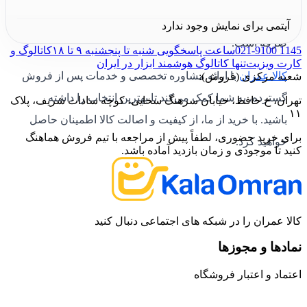
P
با توجه به کیفیت و کارایی آن، بسیار مناسب و مقرون به
آیتمی برای نمایش وجود ندارد
صرفه است.
021-9100 1145
ساعت پاسخگویی شنبه تا پنجشنبه ۹ تا ۱۸
کاتالوگ و
کارت ویزیت
تنها کاتالوگ هوشمند ابزار در ایران
کالا عمران
با ارائه مشاوره تخصصی و خدمات پس از فروش
شعبه مرکزی (فروش):
گسترده، به شما کمک می‌کند تا بهترین انتخاب را داشته
تهران، خ حافظ، خیابان سرهنگ سخایی، کوچه سادات شریف، پلاک
۱۱
باشید. با خرید از ما، از کیفیت و اصالت کالا اطمینان حاصل
برای خرید حضوری، لطفاً پیش از مراجعه با تیم فروش هماهنگ
خواهید کرد.
کنید تا موجودی و زمان بازدید آماده باشد.
کالا عمران را در شبکه های اجتماعی دنبال کنید
نمادها و مجوزها
اعتماد و اعتبار فروشگاه