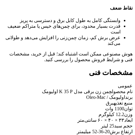
نقاط ضعف
وابستگی کامل به طول کابل برق و دسترسی به پریز
قدرت بسیار محدود، برای چمن‌های خیس یا متراکم ضعیف
است
عرض برش کم، زمان چمن‌زنی را افزایش می‌دهد و طولانی
می‌کند
هوش مصنوعی ممکن است اشتباه کند؛ قبل از خرید، مشخصات
فنی و شرایط فروش محصول را بررسی کنید.
مشخصات فنی
عمومی
نام محصول
چمن زن برقی مدل K 35 P اولیومک
برند
اولیومک / Oleo-Mac
منبع تغذیه
برق
توان
1100 وات
وزن
12.2 کیلوگرم
ابعاد
۳۳ × ۴۰ × ۶۰ سانتی‌متر
حجم سبد
25 لیتر
ارتفاع برش
20-36-52 میلیمتر