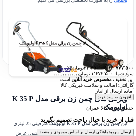
باغبانی
را به صورت تخصصی بررسی می کنیم:
۳۱٬۷۷۷٬۵۰۰
۳۳٬۴۵۰٬۰۰۰
تومان
5٪
سود شما: ۱٬۶۷۲٬۵۰۰ تومان
این تخفیف
مخصوص خرید آنلاین
است
گارانتی: اصالت و سلامت فیزیکی کالا
آماده ارسال از انبار
افزودن به سبد خرید
ویژگی های چمن زن برقی مدل K 35 P
اولیومک
خدمات خرید کالا عمران
قبل از خرید با خیال راحت تصمیم بگیرید
این
چمن زن برقی مدل K 35 P اولیومک
ظرفیتی 25 لیتری
ارسال سریع
هماهنگی ارسال بر اساس موجودی و مقصد
دارد و نصب و جدا کردن آن به‌راحتی انجام می‌شود. عرض