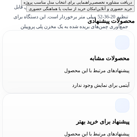
دریافت مشاوره تخصصی
راهنمایی برای انتخاب مدل مناسب پروژه
برش این دستگاه 33 سانتی‌متر بوده و از ارتفاع برشی قابل
خرید حضوری و آنلاین
امکان خرید از سایت یا هماهنگی حضوری
تنظیم 20-36-52 میلی متر برخوردار است. این دستگاه برای
محصولات پیشنهادی
جمع‌آوری چمن‌های بریده شده به یک مخزن پلی پروپیلن
مجهز است. این محصول
Oleo-Mac
برای حمل راحت به چهار
چرخ مجهز شده است و به شما کمک می‌کند تا در زمان و
انرژی خود صرفه‌جویی کنید.
محصولات مشابه
پیشنهادهای مرتبط با این محصول
جمع بندی کالا عمران
آیتمی برای نمایش وجود ندارد
خرید چمن زن برقی مدل K 35 P اولیومک
به شما این
اطمینان را می‌دهد که از کیفیت و کارایی بالای این محصول
بهره‌مند خواهید شد. کالا عمران به عنوان نماینده رسمی
محصولات اولیومک، با ارائه بهترین مدل‌های
چمن زن برقی
،
پیشنهاد برای خرید بهتر
تجربه خریدی مطمئن و راحت را برای مشتریان فراهم
پیشنهادهای مرتبط با این محصول
می‌کند.
قیمت چمن زن برقی اولیومک 1100 وات مدل K 35