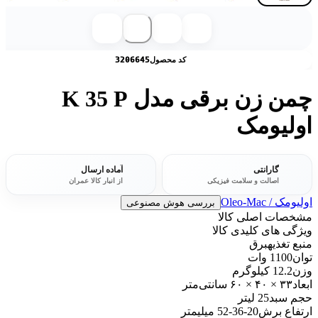
کد محصول
3206645
چمن زن برقی مدل K 35 P
اولیومک
گارانتی
آماده ارسال
اصالت و سلامت فیزیکی
از انبار کالا عمران
اولیومک / Oleo-Mac
بررسی هوش مصنوعی
مشخصات اصلی کالا
ویژگی های کلیدی کالا
منبع تغذیه
برق
توان
1100 وات
وزن
12.2 کیلوگرم
ابعاد
۳۳ × ۴۰ × ۶۰ سانتی‌متر
حجم سبد
25 لیتر
ارتفاع برش
20-36-52 میلیمتر