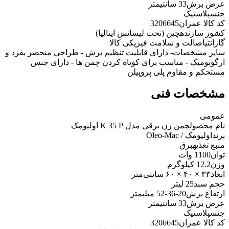
عرض برش
33 سانتیمتر
جنس
پلاستیک
کد کالا عمران
3206645
کشور سازنده
چین (تحت لیسانس ایتالیا)
گارانتی
اصالت و سلامت فیزیکی کالا
سایر مشخصات
- دارای قابلیت تنظیم برش - طراحی منحصر بفرد و
ارگونومیک - مناسب برای کوتاه کردن چمن ها - دارای جنس
مستحکم و مقاوم پلی پروپیلن
مشخصات فنی
عمومی
نام محصول
چمن زن برقی مدل K 35 P اولیومک
برند
اولیومک / Oleo-Mac
منبع تغذیه
برق
توان
1100 وات
وزن
12.2 کیلوگرم
ابعاد
۳۳ × ۴۰ × ۶۰ سانتی‌متر
حجم سبد
25 لیتر
ارتفاع برش
20-36-52 میلیمتر
عرض برش
33 سانتیمتر
جنس
پلاستیک
کد کالا عمران
3206645