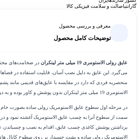
کشور سازنده
ایران
گارانتی
اصالت و سلامت فیزیکی کالا
معرفی و بررسی محصول
توضیحات کامل محصول
عایق رولی الاستومری 19 میلی متر لینکران
در ضخامت‌های مختلف 
می‌گیرد. این عایق به دلیل نصب آسان، قابلیت استفاده در فضاه
منحصر‌به‌ فردی که دارد در مقایسه با عایق‌های قدیمی مانند پش
الاستومری 19 میلی متر لینکران بدون پوشش و کاور بوده و به دو صورت خام و پشت چسبدار قابل فروش می باشد.
در مرحله اول سطوح عایق الاستومریک رولی ساده بصورت خام و
سمت از سطوح آنرا به چسب عایق الاستومریک آغشته نمود و در وا
برداشتن پوشش کاغذی چسب عایق، اقدام به نصب و چسباندن عای
الاستومریک رولی ساده و پشت چسبدار بر روی سطوح کانال های