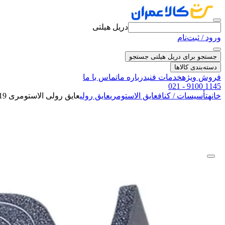
دریل هیلتی
ورود / ثبت‌نام
جستجو برای دریل هیلتی
جستجو
دسته‌بندی کالاها
فروش ویژه
خدمات فنی
درباره ما
تماس با ما
021 - 9100 1145
خانه
تأسیسات / کناف
عایق الاستومری
عایق رولی
عایق رولی الاستومری 19 میلی متر لینکران