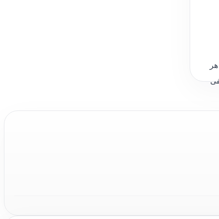
هر
فی
ور