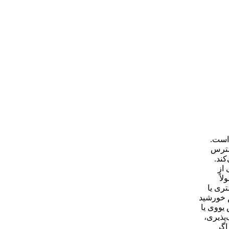
 است.
اول و در دسترس
ند.
 از
اً
مری 19 میلی متر لینکران در مقایسه با ورق‌های ۹ تا ۱۳ میلی‌متری یا
م خورشید
یووی یا
پذیری،
اگر