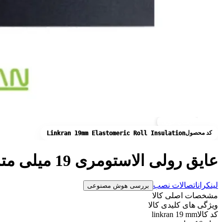
ارسال فوری
کد محصول
Linkran 19mm Elastomeric Roll Insulation
عایق رولی الاستومری 19 میلی متر لینکران
لینکران
اتصالات نصب
بررسی هوش مصنوعی
مشخصات اصلی کالا
ویژگی های کلیدی کالا
کد کالا
linkran 19 mm