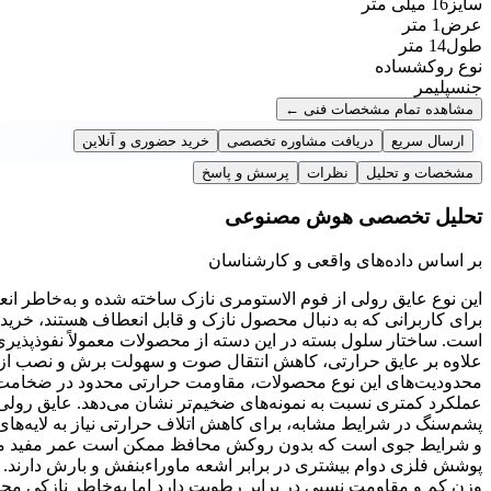
سایز
16 میلی متر
عرض
1 متر
طول
14 متر
نوع روکش
ساده
جنس
پلیمر
مشاهده تمام مشخصات فنی
←
ارسال سریع
دریافت مشاوره تخصصی
خرید حضوری و آنلاین
مشخصات و تحلیل
نظرات
پرسش و پاسخ
تحلیل تخصصی هوش مصنوعی
بر اساس داده‌های واقعی و کارشناسان
این نوع عایق رولی از فوم الاستومری نازک ساخته شده و به‌خاطر ان
است. ساختار سلول بسته در این دسته از محصولات معمولاً نفوذپذی
علاوه بر عایق حرارتی، کاهش انتقال صوت و سهولت برش و نصب از دی
محدودیت‌های این نوع محصولات، مقاومت حرارتی محدود در ضخامت سه م
پشم‌سنگ در شرایط مشابه، برای کاهش اتلاف حرارتی نیاز به لایه‌ها
و شرایط جوی است که بدون روکش محافظ ممکن است عمر مفید محصو
پوشش فلزی دوام بیشتری در برابر اشعه ماوراءبنفش و بارش دارند. ج
وزن کم و مقاومت نسبی در برابر رطوبت دارد اما به‌خاطر نازکی محد