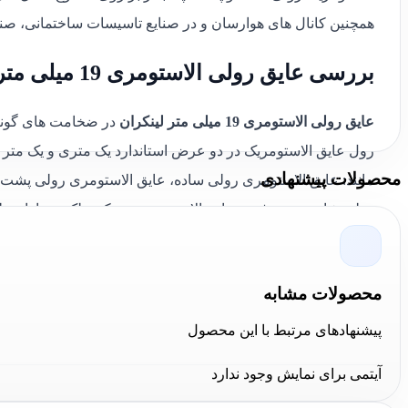
همچنین کانال های هوارسان و در صنایع تاسیسات ساختمانی، صن
بررسی عایق رولی الاستومری 19 میلی متر لینکران
عایق رولی الاستومری 19 میلی متر لینکران
در ضخامت های گوناگون از قبیل ۶-۹-۳
رول عایق الاستومریک در دو عرض استاندارد یک متری و یک متر و
محصولات پیشنهادی
مانند: عایق الاستومری رولی ساده، عایق الاستومری رولی پشت 
رولی شانه تخم‌مرغی و عایق الاستومری پروتکت بلک در بازار تول
عایق رولی الاستومری 19 میلی متر لینکران
از جنس پلیمر بوده و 
شرایط نامناسب جوی ،رطوبت، آلاینده ها و گازهای خورنده و همچن
محصولات مشابه
نشده و گازهای سمّی متساعد نمی نماید و همچنین مصون از هرگونه
پیشنهادهای مرتبط با این محصول
صوتی نیز مورد استفاده قرار گیرد.
آیتمی برای نمایش وجود ندارد
مشخصات عایق رولی الاستومری 19 میلی متر لینکران