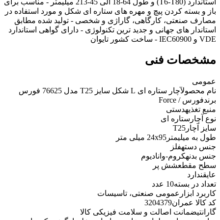
استاندارد (T6-T80) و طول 64-18 الی 45-213 میلیمتر - مناسب برای
باز و بسته کردن پیچ و مهره های ستاره ای شکل و مورد استفاده در
مصارف صنعتی، کارگاهی، گاراژی و شخصی - تولید شده مطابق
استاندار های جهانی و جدید ترین تکنولوژی - دارای گواهی استاندارد
VDE و IEC60900 - ساخت کشور تایوان
مشخصات فنی
عمومی
نام محصول
آچار ستاره ای L شکل سایز T25 مدل 76625 فورس
برند
فورس / Force
منبع تغذیه
دستی
نوع آچار
ستاره ای
سایز آچار
T25
طول به میلیمتر
24x95 میلی متر
جنس دسته
فلز
جنس بدنه
کروم-وانادیوم
سطح مقطع
شش پر
عایق
ندارد
تعداد در بسته
10 عدد
کاربرد ابزار
عمومی صنعتی، تاسیسات
کد کالا عمران
3204379
گارانتی
ضمانت اصالت و سلامت فیزیکی کالا