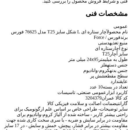
فنی و شرایط فروش محصول را بررسی کنید.
مشخصات فنی
عمومی
نام محصول
آچار ستاره ای L شکل سایز T25 مدل 76625 فورس
برند
فورس / Force
منبع تغذیه
دستی
نوع آچار
ستاره ای
سایز آچار
T25
طول به میلیمتر
24x95 میلی متر
جنس دسته
فلز
جنس بدنه
کروم-وانادیوم
سطح مقطع
شش پر
عایق
ندارد
تعداد در بسته
10 عدد
کاربرد ابزار
عمومی صنعتی، تاسیسات
کد کالا عمران
3204379
گارانتی
ضمانت اصالت و سلامت فیزیکی کالا
سایر توضیحات
- طراحی خاص بر اساس علم ارگونومیک برای
راحتی بیشتر کاربر - ساخته شده از آلیاژ کروم-وانادیوم برای
مقاومت در برابر سایش و ضربه - با سری سخت کاری شده جهت
مقاومت بیشتر در برابر فشار، پیچش، خمش و سایش - در 17 سایز