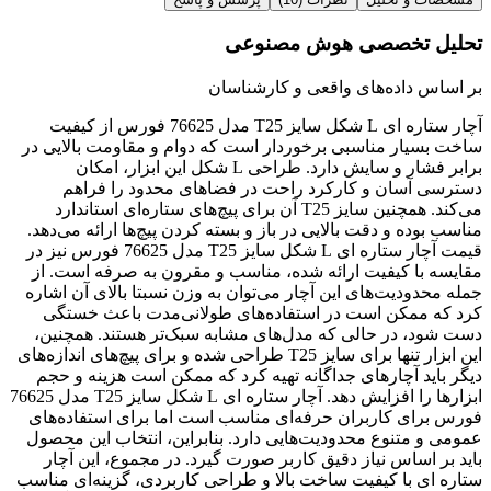
تحلیل تخصصی هوش مصنوعی
بر اساس داده‌های واقعی و کارشناسان
آچار ستاره ای L شکل سایز T25 مدل 76625 فورس از کیفیت
ساخت بسیار مناسبی برخوردار است که دوام و مقاومت بالایی در
برابر فشار و سایش دارد. طراحی L شکل این ابزار، امکان
دسترسی آسان و کارکرد راحت در فضاهای محدود را فراهم
می‌کند. همچنین سایز T25 آن برای پیچ‌های ستاره‌ای استاندارد
مناسب بوده و دقت بالایی در باز و بسته کردن پیچ‌ها ارائه می‌دهد.
قیمت آچار ستاره ای L شکل سایز T25 مدل 76625 فورس نیز در
مقایسه با کیفیت ارائه شده، مناسب و مقرون به صرفه است. از
جمله محدودیت‌های این آچار می‌توان به وزن نسبتا بالای آن اشاره
کرد که ممکن است در استفاده‌های طولانی‌مدت باعث خستگی
دست شود، در حالی که مدل‌های مشابه سبک‌تر هستند. همچنین،
این ابزار تنها برای سایز T25 طراحی شده و برای پیچ‌های اندازه‌های
دیگر باید آچارهای جداگانه تهیه کرد که ممکن است هزینه و حجم
ابزارها را افزایش دهد. آچار ستاره ای L شکل سایز T25 مدل 76625
فورس برای کاربران حرفه‌ای مناسب است اما برای استفاده‌های
عمومی و متنوع محدودیت‌هایی دارد. بنابراین، انتخاب این محصول
باید بر اساس نیاز دقیق کاربر صورت گیرد. در مجموع، این آچار
ستاره ای با کیفیت ساخت بالا و طراحی کاربردی، گزینه‌ای مناسب