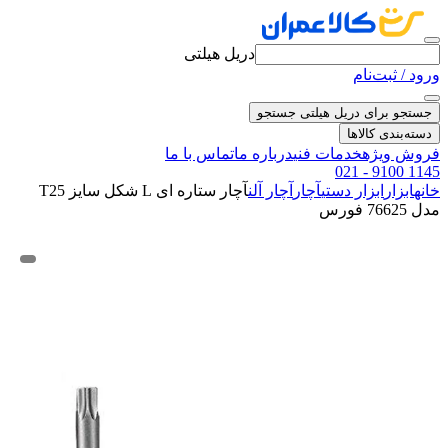
دریل هیلتی
ورود / ثبت‌نام
جستجو برای دریل هیلتی
جستجو
دسته‌بندی کالاها
فروش ویژه
خدمات فنی
درباره ما
تماس با ما
021 - 9100 1145
خانه
ابزار
ابزار دستی
آچار
آچار آلن
آچار ستاره ای L شکل سایز T25
مدل 76625 فورس