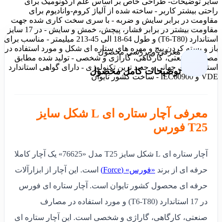
سایر توضیحات
- طراحی خاص بر اساس علم ارگونومیک برای
راحتی بیشتر کاربر - ساخته شده از آلیاژ کروم-وانادیوم برای
مقاومت در برابر سایش و ضربه - با سری سخت کاری شده جهت
مقاومت بیشتر در برابر فشار، پیچش، خمش و سایش - در 17 سایز
استاندارد (T6-T80) و طول 64-18 الی 45-213 میلیمتر - مناسب برای
باز و بسته کردن پیچ و مهره های ستاره ای شکل و مورد استفاده در
معرفی و بررسی محصول
مصارف صنعتی، کارگاهی، گاراژی و شخصی - تولید شده مطابق
استاندار های جهانی و جدید ترین تکنولوژی - دارای گواهی استاندارد
توضیحات کامل محصول
VDE و IEC60900 - ساخت کشور تایوان
معرفی آچار ستاره ای L شکل سایز
T25 فورس
آچار ستاره ای L شکل سایز T25 مدل «76625» یک آچار کاملا
حرفه ای از برند
«فورس» (Force)
است.
این آچار از ابزارآلات
حرفه ای محصول کشور تایوان است. آچار ستاره ای فورس
در 17 استاندارد (T6-T80) و مورد استفاده در مصارف
صنعتی، کارگاهی، گاراژی و شخصی است. این آچار ستاره ای