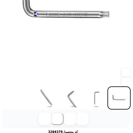
کد محصول
3204379