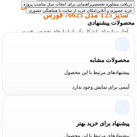
دریافت مشاوره تخصصی
راهنمایی برای انتخاب مدل مناسب پروژه
نقد و بررسی آچار ستاره ای L شکل
خرید حضوری و آنلاین
امکان خرید از سایت یا هماهنگی حضوری
سایز T25 مدل 76625 فورس
محصولات پیشنهادی
آچار ستاره ای L شکل یکی از ابزارهای تخصصی فورس
است. آچار ستاره ای با الگو گرفتن از آچار آلن طراحی شده
است کارکردی مشابه همان آچار آلن دارد تفاوت آن با آلن به
محصولات مشابه
جای یک 6 ضلعی شبیه یک ستاره 6 پر است.
پیشنهادهای مرتبط با این محصول
آچار ستاره ای فورس متناسب با کاربردی که مدنظر کاربر
است. در 17 سایز استاندارد، از سایز (T6-T80) و طول 64-18
آیتمی برای نمایش وجود ندارد
الی 45-213 میلی متر عرضه گردیده است.
این
آچار
ها ساخت
کشور تایوان بوده و دارای گارانتی اصالت و سلامت فیزیکی
کالا می باشند
.
پیشنهاد برای خرید بهتر
پیشنهادهای مرتبط با این محصول