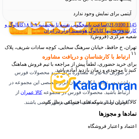
آیتمی برای نمایش وجود ندارد
021-9100 1145
ساعت پاسخگویی شنبه تا پنجشنبه ۹ تا ۱۸
کاتالوگ و
کارت ویزیت
تنها کاتالوگ هوشمند ابزار در ایران
شعبه مرکزی (فروش):
تهران، خ حافظ، خیابان سرهنگ سخایی، کوچه سادات شریف، پلاک
۱۱
ارتباط با کارشناسان و دریافت مشاوره
برای خرید حضوری، لطفاً پیش از مراجعه با تیم فروش هماهنگ
کنید تا موجودی و زمان بازدید آماده باشد.
در صورتی که نیاز به مشاوره برای خرید محصولات فورس
داشتید می توانید با کارشناسان ابزار تخصصی این مجموعه در
ارتباط باشید. محصولات فورس در مجموعه
کالا عمران
از
کالا عمران را در شبکه های اجتماعی دنبال کنید
گارانتی اصالت و سلامت فیزیکی برخوردار می باشند.
نمادها و مجوزها
اعتماد و اعتبار فروشگاه