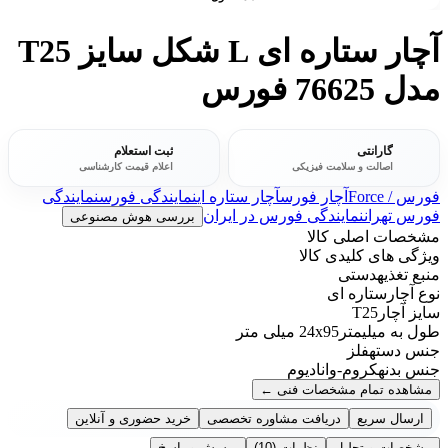
آچار ستاره ای L شکل سایز T25
مدل 76625 فورس
گارانتی
ثبت استعلام
اصالت و سلامت فیزیکی
اعلام قیمت کارشناسی
فورس / Force
آچار فورس
آچار ستاره ای
نمایندگی فورس
نمایندگی
فورس تهران
نمایندگی فورس در ایران
بررسی هوش مصنوعی
مشخصات اصلی کالا
ویژگی های کلیدی کالا
منبع تغذیه
دستی
نوع آچار
ستاره ای
سایز آچار
T25
طول به میلیمتر
24x95 میلی متر
جنس دسته
فلز
جنس بدنه
کروم-وانادیوم
مشاهده تمام مشخصات فنی
←
ارسال سریع
دریافت مشاوره تخصصی
خرید حضوری و آنلاین
مشخصات و تحلیل
نظرات
(10)
پرسش و پاسخ