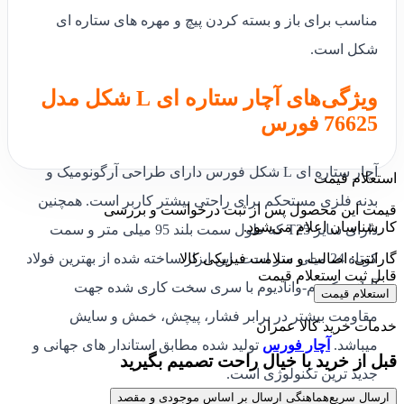
مناسب برای باز و بسته کردن پیچ و مهره های ستاره ای
شکل است.
ویژگی‌های آچار ستاره ای L شکل مدل
76625 فورس
آچار ستاره ای L شکل فورس دارای طراحی آرگونومیک و
استعلام قیمت
بدنه فلزی مستحکم برای راحتی بیشتر کاربر است. همچنین
قیمت این محصول پس از ثبت درخواست و بررسی
کارشناسان اعلام می‌شود.
دارای سایز T25 که طول سمت بلند 95 میلی متر و سمت
گارانتی: اصالت و سلامت فیزیکی کالا
کوتاه 24 میلی متر است. این ابزار ساخته شده از بهترین فولاد
قابل ثبت استعلام قیمت
آلیاژی کروم-وانادیوم با سری سخت کاری شده جهت
استعلام قیمت
مقاومت بیشتر در برابر فشار، پیچش، خمش و سایش
خدمات خرید کالا عمران
میباشد.
آچار فورس
تولید شده مطابق استاندار های جهانی و
قبل از خرید با خیال راحت تصمیم بگیرید
جدید ترین تکنولوژی است.
ارسال سریع
هماهنگی ارسال بر اساس موجودی و مقصد