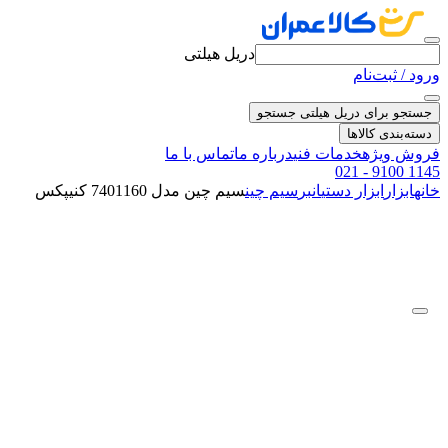
دریل هیلتی
ورود / ثبت‌نام
جستجو برای دریل هیلتی
جستجو
دسته‌بندی کالاها
فروش ویژه
خدمات فنی
درباره ما
تماس با ما
021 - 9100 1145
خانه
ابزار
ابزار دستی
انبر
سیم چین
سیم چین مدل 7401160 کنیپکس