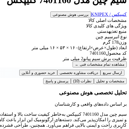
کنیپکس / KNIPEX
بررسی هوش مصنوعی
مشخصات اصلی کالا
ویژگی های کلیدی کالا
منبع تغذیه
دستی
نوع انبر
سیم چین
وزن
178 گرم
ابعاد (طول×عرض×ارتفاع)
۱۶۰ × ۵۳ × ۱۶ میلی متر
کد محصول
7401160
ظرفیت برش سیم پیانو
2 میلی متر
مشاهده تمام مشخصات فنی
←
ارسال سریع
دریافت مشاوره تخصصی
خرید حضوری و آنلاین
مشخصات و تحلیل
نظرات
(10)
پرسش و پاسخ
تحلیل تخصصی هوش مصنوعی
بر اساس داده‌های واقعی و کارشناسان
سیم چین مدل 7401160 کنیپکس به‌خاطر کیفیت ساخت با
و تمیزی را امکان‌پذیر می‌کند. دسته‌های ارگونومیک این ابزار با
کاربری راحت و ایمنی بالایی فراهم می‌آورد. همچنین، طراحی فشرد