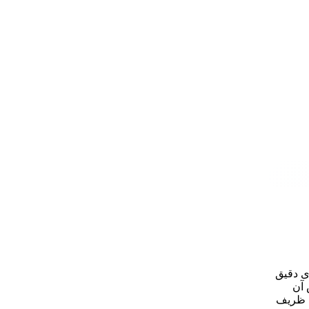
های دقیق
 آن
ی ظریف