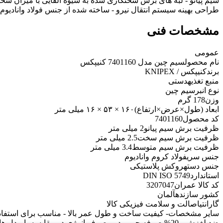
طراحی بهینه سیستم انتقال نیرو - ساخته شده از جنس فولاد وانادیو
مشخصات فنی
عمومی
نام محصول
سیم چین مدل 7401160 کنیپکس
برند
کنیپکس / KNIPEX
منبع تغذیه
دستی
نوع انبر
سیم چین
وزن
178 گرم
ابعاد (طول×عرض×ارتفاع)
۱۶۰ × ۵۳ × ۱۶ میلی متر
کد محصول
7401160
ظرفیت برش سیم پیانو
2 میلی متر
ظرفیت برش سیم سخت
2.5 میلی متر
ظرفیت برش سیم متوسط
3.4 میلی متر
جنس سری
فولاد کروم وانادیوم
جنس دسته
روکش پلاستیکی
استاندارد
DIN ISO 5749
کد کالا عمران
3207047
کشور سازنده
آلمان
گارانتی
اصالت و سلامت فیزیکی کالا
سایر مشخصات
- کیفیت ساخت و طول عمر بالا - مناسب برای استفا
ضد لغزش - 20% صرفه جویی در مصرف انرژی در مقایسه با 