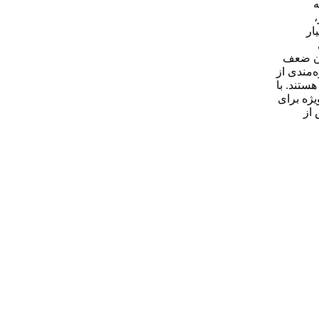
ه
ار
وان ضعف
ر مجموع، سیم چین مدل 7401160 کنیپکس با بهره‌مندی از
ستند. با
یژه برای
 از