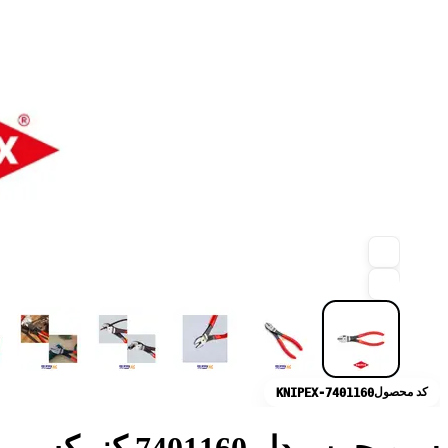
کد محصول
KNIPEX-7401160
سیم چین مدل 7401160 کنیپکس