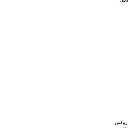
ده به دلیل
ا روکش
 حتی