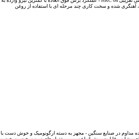
سیم پیانو - لبه های برش سختکاری شده به شیوه القایی با میزان سختی تقریبی HRC 64 - عملکرد برش فوق العاده با کمترین نیرو وار
م، آهنگری شده و سخت کاری چند مرحله ای با استفاده از روغن
ده مداوم در صنایع سنگین - مجهز به دسته ارگونومیک و خوش دست ب
مدل های مشابه - قابلیت برش انواع سیم و مفتول های نیمه سخت ، سخت و