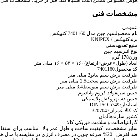
هوش مصنوعی ممکن است اشتباه کند؛ قبل از خرید، مشخصات فنی 
مشخصات فنی
عمومی
نام محصول
سیم چین مدل 7401160 کنیپکس
برند
کنیپکس / KNIPEX
منبع تغذیه
دستی
نوع انبر
سیم چین
وزن
178 گرم
ابعاد (طول×عرض×ارتفاع)
۱۶۰ × ۵۳ × ۱۶ میلی متر
کد محصول
7401160
ظرفیت برش سیم پیانو
2 میلی متر
ظرفیت برش سیم سخت
2.5 میلی متر
ظرفیت برش سیم متوسط
3.4 میلی متر
جنس سری
فولاد کروم وانادیوم
جنس دسته
روکش پلاستیکی
استاندارد
DIN ISO 5749
کد کالا عمران
3207047
کشور سازنده
آلمان
گارانتی
اصالت و سلامت فیزیکی کالا
سایر مشخصات
- کیفیت ساخت و طول عمر بالا - مناسب برای استفا
ضد لغزش - 20% صرفه جویی در مصرف انرژی در مقایسه با 