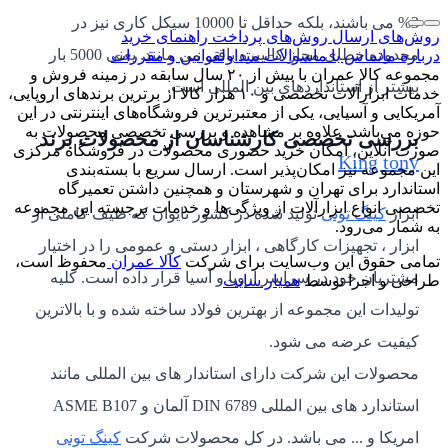
3% می باشند، بلکه حداقل تا 10000 سیکل کاری نیز در
روش‌های ارسال
روش‌های پرداخت
راهنمای خرید
محدوده خطای مجاز کالیبره باقی می مانند. یعنی 5000 بار
درباره ما
تماس با ما
سوالات متداول
قوانین و مقررات
مجموعه کالا عمران با بیش از ۲۰ سال سابقه در زمینه فروش و
بیشتر از استانداردهای بین المللی است.
خدمات ابزارآلات تخصصی و ۱۰ هزار کالا از برترین برندهای اروپایی،
آمریکایی و آسیایی، یکی از معتبرترین فروشگاه‌های اینترنتی در این
حوزه می‌باشد. علاوه بر مشاهده و بررسی تخصصی محصولات به
بررسی تخصصی کارشناسان از محصولات برند
صورت آنلاین، امکان خرید حضوری محصولات در فروشگاه مرکزی
King tony
این مجموعه نیز امکان‌پذیر است. ارسال سریع با بسته‌بندی
استاندارد برای تهران و شهرستان و همچنین داشتن تعمیرگاه
تخصصی انواع ابزارآلات از ویژگی‌ها و خدمات برجسته این مجموعه
ابزار
کینگ تونی
تولید شده در کشور تایوان که طیف کاملی از
به شمار می‌رود.
ابزار ، تجهیزات کارگاهی ، ابزار دستی و عمومی را در اختیار
تمامی حقوق این وب‌سایت برای شرکت
کالا عمران
محفوظ است،
مشتریان خود در سراسر اروپا و آسیا قرار داده است. کلیه
طراحی و اجرا توسط
همیار سایت
تولیدات این مجموعه از بهترین فولاد ساخته شده و با بالاترین
کیفیت عرضه می شود.
محصولات این شرکت دارای استاندار های بین المللی مانند
استاندارد های بین المللی DIN 6789 آلمان و ASME B107
امریکا و ... می باشد. در کل محصولات شرکت
کینگ تونی