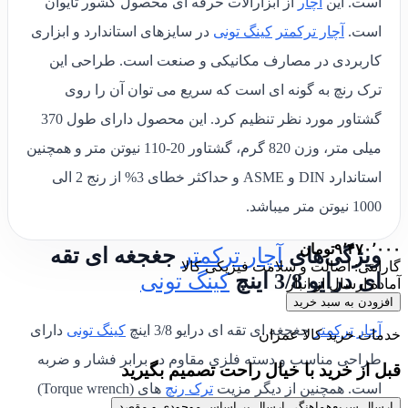
است. این
آچار
از ابزارآلات حرفه ای محصول کشور تایوان
است.
آچار ترکمتر
کینگ تونی
در سایزهای استاندارد و ابزاری
کاربردی در مصارف مکانیکی و صنعت است. طراحی این
ترک رنچ به گونه ای است که سریع می توان آن را روی
گشتاور مورد نظر تنظیم کرد. این محصول دارای طول 370
میلی متر، وزن 820 گرم، گشتاور 20-110 نیوتن متر و همچنین
استاندارد DIN و ASME و حداکثر خطای 3% از رنج 2 الی
1000 نیوتن متر میباشد.
۹٬۴۷۰٬۰۰۰
تومان
ویژگی‌های
آچار ترکمتر
جغجغه ای تقه
گارانتی: اصالت و سلامت فیزیکی کالا
ای درایو 3/8 اینچ
کینگ تونی
آماده ارسال از انبار
افزودن به سبد خرید
آچار ترکمتر
جغجغه ای تقه ای درایو 3/8 اینچ
کینگ تونی
دارای
خدمات خرید کالا عمران
طراحی مناسب و دسته فلزی مقاوم در برابر فشار و ضربه
قبل از خرید با خیال راحت تصمیم بگیرید
است. همچنین از دیگر مزیت
ترک رنچ
های (Torque wrench)
ارسال سریع
هماهنگی ارسال بر اساس موجودی و مقصد