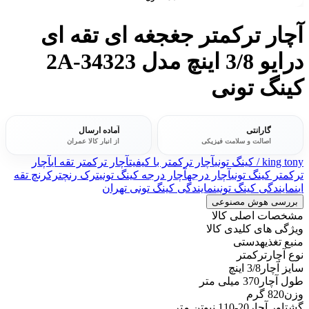
آچار ترکمتر جغجغه ای تقه ای
درایو 3/8 اینچ مدل 34323-2A
کینگ تونی
گارانتی
آماده ارسال
اصالت و سلامت فیزیکی
از انبار کالا عمران
king tony / کینگ تونی
آچار ترکمتر با کیفیت
آچار ترکمتر تقه ای
آچار
ترکمتر کینگ تونی
آچار درجه
آچار درجه کینگ تونی
ترک رنچ
ترکرنچ تقه
ای
نمایندگی کینگ تونی
نمایندگی کینگ تونی تهران
بررسی هوش مصنوعی
مشخصات اصلی کالا
ویژگی های کلیدی کالا
منبع تغذیه
دستی
نوع آچار
ترکمتر
سایز آچار
3/8 اینچ
طول آچار
370 میلی متر
وزن
820 گرم
گشتاور آچار
20-110 نیوتن متر