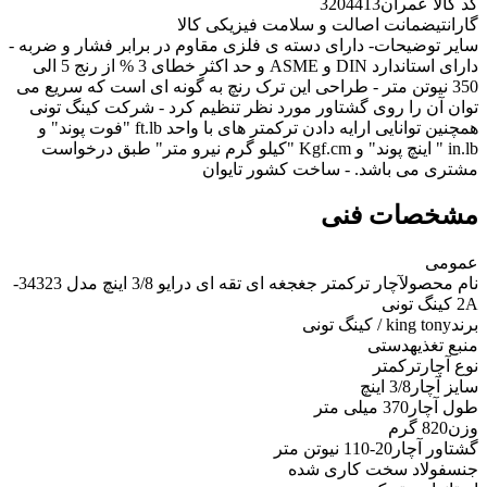
کد کالا عمران
3204413
گارانتی
ضمانت اصالت و سلامت فیزیکی کالا
سایر توضیحات
- دارای دسته ی فلزی مقاوم در برابر فشار و ضربه -
دارای استاندارد DIN و ASME و حد اکثر خطای 3 % از رنج 5 الی
350 نیوتن متر - طراحی این ترک رنچ به گونه ای است که سریع می
توان آن را روی گشتاور مورد نظر تنظیم کرد - شرکت کینگ تونی
همچنین توانایی ارایه دادن ترکمتر های با واحد ft.lb "فوت پوند" و
in.lb " اینچ پوند" و Kgf.cm "کیلو گرم نیرو متر" طبق درخواست
مشتری می باشد. - ساخت کشور تایوان
مشخصات فنی
عمومی
نام محصول
آچار ترکمتر جغجغه ای تقه ای درایو 3/8 اینچ مدل 34323-
2A کینگ تونی
برند
king tony / کینگ تونی
منبع تغذیه
دستی
نوع آچار
ترکمتر
سایز آچار
3/8 اینچ
طول آچار
370 میلی متر
وزن
820 گرم
گشتاور آچار
20-110 نیوتن متر
جنس
فولاد سخت کاری شده