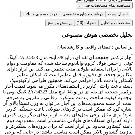
مشاهده تمام مشخصات فنی
←
ارسال سریع
دریافت مشاوره تخصصی
خرید حضوری و آنلاین
مشخصات و تحلیل
نظرات
(10)
پرسش و پاسخ
تحلیل تخصصی هوش مصنوعی
بر اساس داده‌های واقعی و کارشناسان
آچار ترکمتر جغجغه ای تقه ای درایو 3/8 اینچ مدل 34323-2A کینگ
تونی از جنس فولاد کروم-وانادیوم ساخته شده که مقاومت و دوام
بالایی را برای استفاده طولانی‌مدت تضمین می‌کند. این ابزار دارای
مکانیزم جغجغه‌ای دقیق و قابل تنظیم است که امکان تنظیم
گشتاور با دقت بالا را فراهم می‌کند. همچنین طراحی ارگونومیک
دسته باعث راحتی کاربر در استفاده‌های مکرر می‌شود. قیمت آچار
ترکمتر جغجغه ای تقه ای درایو 3/8 اینچ مدل 34323-2A کینگ تونی با
توجه به کیفیت ساخت و دقت عملکرد، رقابتی و مقرون به صرفه
است. از جمله محدودیت‌های این آچار می‌توان به وزن نسبتاً بالای آن
اشاره کرد که ممکن است در کارهای طولانی باعث خستگی کاربر
شود؛ برای مثال برخی مدل‌های مشابه از برندهای دیگر وزن کمتری
دارند که برای استفاده‌های طولانی مناسب‌تر است. محدودیت دوم،
دامنه گشتاور محدود این ابزار است که برای پروژه‌های سنگین‌تر و
نیازمند گشتاور بالاتر ممکن است مناسب نباشد؛ در حالی که برخی