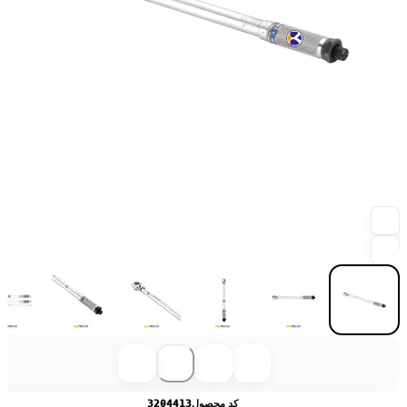
کد محصول
3204413