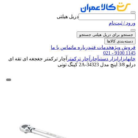
دریل هیلتی
ورود / ثبت‌نام
جستجو برای دریل هیلتی
جستجو
دسته‌بندی کالاها
فروش ویژه
خدمات فنی
درباره ما
تماس با ما
021 - 9100 1145
خانه
ابزار
ابزار دستی
آچار
آچار ترکمتر
آچار ترکمتر جغجغه ای تقه ای
درایو 3/8 اینچ مدل 34323-2A کینگ تونی