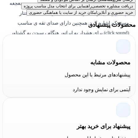
این شرکت می توان به داشتن خلاص کن بکس در سر جغجغه
دریافت مشاوره تخصصی
راهنمایی برای انتخاب مدل مناسب پروژه
خرید حضوری و آنلاین
امکان خرید از سایت یا هماهنگی حضوری
ترکمتر
و همچنین داشتن دندانه های ظریف اما با ساختار
مستحکم اشاره کرد. همچنین دارای صدای تقه ی مناسب
محصولات پیشنهادی
(click sound) برای هشدار به اپراتور هنگام رسیدن به گشتاور
مورد نظر می باشد.
قسمت های داخلی ترک رنچ دارای روغن کاری مناسب برای
محصولات مشابه
کاهش اثرات اصطکاک و نگه داشتن
ترکرنچ
یا
ترکمتر
در
پیشنهادهای مرتبط با این محصول
شرایط کاری مناسب برای مدت طولانی تر هستند. دارای
Frame و ساختار مناسب بدنه و همچنین قفل اتوماتیک تنظیم
آیتمی برای نمایش وجود ندارد
میزان گشتاور به منظور جلوگیری از خطای احتمالی توسط
کاربر است.
نقد و بررسی
آچار ترکمتر
کینگ تونی
پیشنهاد برای خرید بهتر