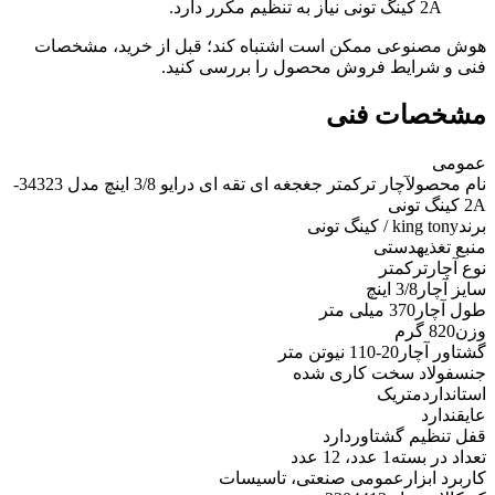
2A کینگ تونی نیاز به تنظیم مکرر دارد.
هوش مصنوعی ممکن است اشتباه کند؛ قبل از خرید، مشخصات
فنی و شرایط فروش محصول را بررسی کنید.
مشخصات فنی
عمومی
نام محصول
آچار ترکمتر جغجغه ای تقه ای درایو 3/8 اینچ مدل 34323-
2A کینگ تونی
برند
king tony / کینگ تونی
منبع تغذیه
دستی
نوع آچار
ترکمتر
سایز آچار
3/8 اینچ
طول آچار
370 میلی متر
وزن
820 گرم
گشتاور آچار
20-110 نیوتن متر
جنس
فولاد سخت کاری شده
استاندارد
متریک
عایق
ندارد
قفل تنظیم گشتاور
دارد
تعداد در بسته
1 عدد، 12 عدد
کاربرد ابزار
عمومی صنعتی، تاسیسات