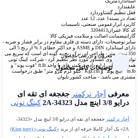
استاندارد
متریک
عایق
ندارد
قفل تنظیم گشتاور
دارد
تعداد در بسته
1 عدد، 12 عدد
کاربرد ابزار
عمومی صنعتی، تاسیسات
کد کالا عمران
3204413
گارانتی
ضمانت اصالت و سلامت فیزیکی کالا
سایر توضیحات
- دارای دسته ی فلزی مقاوم در برابر فشار و ضربه -
دارای استاندارد DIN و ASME و حد اکثر خطای 3 % از رنج 5 الی
350 نیوتن متر - طراحی این ترک رنچ به گونه ای است که سریع می
معرفی و بررسی محصول
توان آن را روی گشتاور مورد نظر تنظیم کرد - شرکت کینگ تونی
همچنین توانایی ارایه دادن ترکمتر های با واحد ft.lb "فوت پوند" و
توضیحات کامل محصول
in.lb " اینچ پوند" و Kgf.cm "کیلو گرم نیرو متر" طبق درخواست
مشتری می باشد. - ساخت کشور تایوان
معرفی
آچار ترکمتر
جغجغه ای تقه ای
درایو 3/8 اینچ مدل 34323-2A
کینگ تونی
آچار ترکمتر
جغجغه ای تقه ای درایو 3/8 اینچ مدل «34323-
2A» یک آچار کاملا حرفه ای از برند
«کینگ تونی» (King tony)