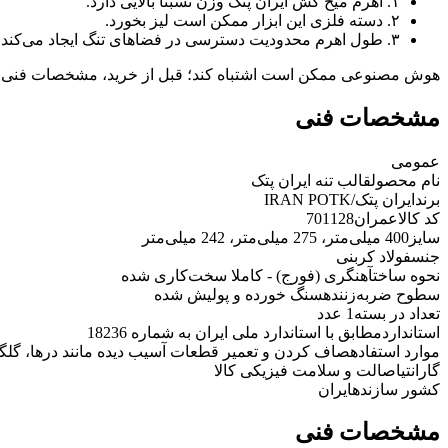
۱. اهرم میخ کش ایران پتک وزن نسبتاً بالایی دارد.
۲. دسته فلزی این ابزار ممکن است لیز بخورد.
۳. طول اهرم محدودیت دسترسی در فضاهای تنگ ایجاد می‌کند.
هوش مصنوعی ممکن است اشتباه کند؛ قبل از خرید، مشخصات فنی 
مشخصات فنی
عمومی
نام محصول
قالب تنه ایران پتک
برند
ایران پتک/IRAN POTK
کد کالاعمران
701128
سایز
400 میلی‌متر، 275 میلی‌متر، 242 میلی‌متر
جنس
فولاد کربنی
نحوه ساخت
آهنگری (فورج) - کاملا سخت‌کاری شده
سطوح ضربه‌زننده
سنگ خورده و پولیش شده
تعداد در بسته
1 عدد
استاندارد
مطابق با استاندارد ملی ایران به شماره 18236
موارد استفاده
صاف کردن و تعمیر قطعات آسیب دیده مانند درها، گلگی
گارانتی
اصالت و سلامت فیزیکی کالا
کشور سازنده
ایران
مشخصات فنی