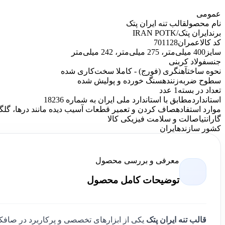
عمومی
نام محصول
قالب تنه ایران پتک
برند
ایران پتک/IRAN POTK
کد کالاعمران
701128
سایز
400 میلی‌متر، 275 میلی‌متر، 242 میلی‌متر
جنس
فولاد کربنی
نحوه ساخت
آهنگری (فورج) - کاملا سخت‌کاری شده
سطوح ضربه‌زننده
سنگ خورده و پولیش شده
تعداد در بسته
1 عدد
استاندارد
مطابق با استاندارد ملی ایران به شماره 18236
موارد استفاده
صاف کردن و تعمیر قطعات آسیب دیده مانند درها، گلگی
گارانتی
اصالت و سلامت فیزیکی کالا
کشور سازنده
ایران
معرفی و بررسی محصول
توضیحات کامل محصول
قالب تنه ایران پتک
یکی از ابزارهای تخصصی و پرکاربرد در صافکا