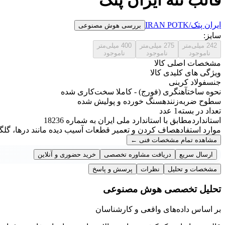
ایران پتک/IRAN POTK
بررسی هوش مصنوعی
سایز:
242 میلی‌متر
275 میلی‌متر
400 میلی‌متر
ناموجود
ناموجود
ناموجود
مشخصات اصلی کالا
ویژگی های کلیدی کالا
جنس
فولاد کربنی
نحوه ساخت
آهنگری (فورج) - کاملا سخت‌کاری شده
سطوح ضربه‌زننده
سنگ خورده و پولیش شده
تعداد در بسته
1 عدد
استاندارد
مطابق با استاندارد ملی ایران به شماره 18236
موارد استفاده
صاف کردن و تعمیر قطعات آسیب دیده مانند درها، گلگی
مشاهده تمام مشخصات فنی
←
ارسال سریع
دریافت مشاوره تخصصی
خرید حضوری و آنلاین
مشخصات و تحلیل
نظرات
پرسش و پاسخ
تحلیل تخصصی هوش مصنوعی
بر اساس داده‌های واقعی و کارشناسان