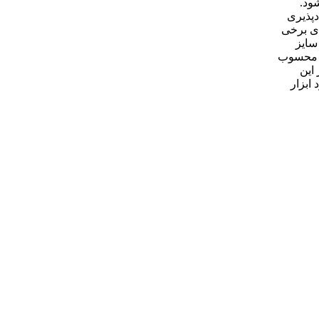
ود.
دپذیری
ای برخی
سایز
ای محسوب
این
ابزار