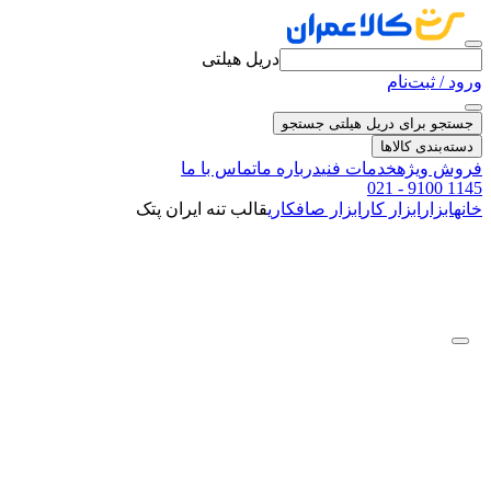
دریل هیلتی
ورود / ثبت‌نام
جستجو برای دریل هیلتی
جستجو
دسته‌بندی کالاها
فروش ویژه
خدمات فنی
درباره ما
تماس با ما
021 - 9100 1145
خانه
ابزار
ابزار کار
ابزار صافکاری
قالب تنه ایران پتک