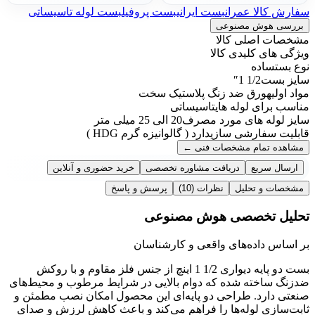
سفارش کالا عمران
بست ایرانی
بست پروفیل
بست لوله تاسیساتی
بررسی هوش مصنوعی
مشخصات اصلی کالا
ویژگی های کلیدی کالا
نوع بست
ساده
سایز بست
1/2 1″
مواد اولیه
ورق ضد زنگ پلاستیک سخت
مناسب برای لوله های
تاسیساتی
سایز لوله های مورد مصرف
20 الی 25 میلی متر
قابلیت سفارشی سازی
دارد ( گالوانیزه گرم HDG )
مشاهده تمام مشخصات فنی
←
ارسال سریع
دریافت مشاوره تخصصی
خرید حضوری و آنلاین
مشخصات و تحلیل
نظرات
(10)
پرسش و پاسخ
تحلیل تخصصی هوش مصنوعی
بر اساس داده‌های واقعی و کارشناسان
بست دو پایه دیواری 1/2 1 اینچ از جنس فلز مقاوم و با روکش
ضدزنگ ساخته شده که دوام بالایی در شرایط مرطوب و محیط‌های
صنعتی دارد. طراحی دو پایه‌ای این محصول امکان نصب مطمئن و
ثابت‌سازی لوله‌ها را فراهم می‌کند و باعث کاهش لرزش و صدای