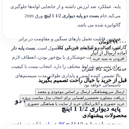
پایه، عملکرد ضد لرزش داشته و از جابجایی لوله‌ها جلوگیری
می‌کند.خام
بست دو پایه دیواری 1/2 1 اینچ
ورق 2mm
گالوانیزه شده می باشد.
همچنین قابلیت تحمل بارهای سنگین و مقاومت در برابر
۲۹۹٬۰۰۰
تومان
گارانتی: اصالت و سلامت فیزیکی کالا
خوردگی از ویژگی‌های بارز این محصول است.
بست پایه دار
آماده ارسال از انبار
1/2 1 اینچ
با قابلیت جوشکاری یا پیچ‌خور بودن، انعطاف لازم
افزودن به سبد خرید
برای نصب در شرایط مختلف را دارد. انتخاب بست با کیفیت
خدمات خرید کالا عمران
بالا تضمین کننده ایمنی و پایداری طولانی‌مدت سیستم‌های
قبل از خرید با خیال راحت تصمیم بگیرید
تأسیساتی خواهد بود
ارسال سریع
هماهنگی ارسال بر اساس موجودی و مقصد
دریافت مشاوره تخصصی
راهنمایی برای انتخاب مدل مناسب پروژه
نتیجه گیری کالا عمران راجب بست دو
خرید حضوری و آنلاین
امکان خرید از سایت یا هماهنگی حضوری
پایه دیواری 1/2 1 اینچ
محصولات پیشنهادی
بست دو پایه دیواری 1/2 1 اینچ
کالا عمران
، با کیفیت ساخت