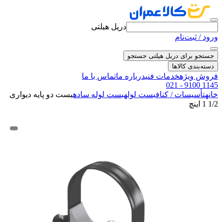
دریل هیلتی
ورود / ثبت‌نام
جستجو برای دریل هیلتی
جستجو
دسته‌بندی کالاها
فروش ویژه
خدمات فنی
درباره ما
تماس با ما
021 - 9100 1145
خانه
تأسیسات / کناف
بست لوله
بست لوله ساده
بست دو پایه دیواری
1/2 1 اینچ