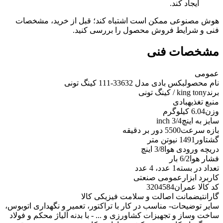
ایجاد کند.
هوش مصنوعی ممکن است اشتباه کند؛ قبل از خرید، مشخصات
فنی و شرایط فروش محصول را بررسی کنید.
مشخصات فنی
عمومی
نام محصول
بکس بادی مدل 33632-111 کینگ تونی
برند
king tony / کینگ تونی
منبع تغذیه
بادی
وزن
6.04 کیلوگرم
سایز به اینچ
3/4 inch
بازه سرعت
5500 دور بر دقیقه
گشتاور
1491 نیوتن متر
دریچه ورودی هوا
3/8 اینچ
فشار هوا
6/2 بار
تعداد در بسته
1 عدد، 4 عدد
کاربرد ابزار
عمومی صنعتی
کد کالا عمران
3204584
گارانتی
ضمانت اصالت و سلامت فیزیکی کالا
سایر توضیحات
- مناسب در کار با تراکتور، تعمیر و نگهداری اتوبوس،
ساخت وساز و تجهیزات کشاورزی و ... - با بدنه آلیاژ محکم و فولاد