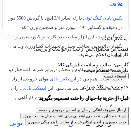
تونی
بکس بادی
کینگ تونی
دارای سایز 3/4 اینچ، با گردش
5500 دور
در دقیقه
و
گشتاور 1491 نیوتن متر
و همچنین وزن 6.04
کیلوگرم است. این ابزار
مناسب در کار با تراکتور، تعمیر و
استعلام قیمت
نگهداری اتوبوس، ساخت وساز و تجهیزات کشاورزی و... می
قیمت این محصول پس از ثبت درخواست و بررسی
کارشناسان اعلام می‌شود.
باشد.
گارانتی: اصالت و سلامت فیزیکی کالا
این محصول با بدنه مقاوم و محکم دربرابر ضربه با ساختار دو
قابل ثبت استعلام قیمت
استعلام قیمت
چکشه است. همچنین در این
بکس بادی
هوای خروجی از راه
خدمات خرید کالا عمران
دسته به سمت پایین هدایت می شود. این
ایمپکت بادی
دارای
قبل از خرید با خیال راحت تصمیم بگیرید
مکانیزم ضدضربه و مستقیم و مناسب استفاده کارگاهی و
تعمیرگاهی است
.
ارسال سریع
هماهنگی ارسال بر اساس موجودی و مقصد
دریافت مشاوره تخصصی
راهنمایی برای انتخاب مدل مناسب پروژه
نقد و بررسی
بکس بادی
“3/4
کینگ تونی
خرید حضوری و آنلاین
امکان خرید از سایت یا هماهنگی حضوری