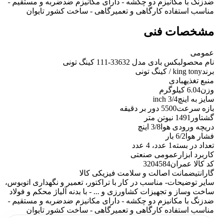
ضدزنگ با مکانیزم دو چکشه - دارای مکانیزم ضدضربه و مستقیم -
مناسب استفاده کارگاهی و تعمیرگاهی - ساخت کشور تایوان
مشخصات فنی
عمومی
نام محصول
بکس بادی مدل 33632-111 کینگ تونی
برند
king tony / کینگ تونی
منبع تغذیه
بادی
وزن
6.04 کیلوگرم
سایز به اینچ
3/4 inch
بازه سرعت
5500 دور بر دقیقه
گشتاور
1491 نیوتن متر
دریچه ورودی هوا
3/8 اینچ
فشار هوا
6/2 بار
تعداد در بسته
1 عدد، 4 عدد
کاربرد ابزار
عمومی صنعتی
کد کالا عمران
3204584
گارانتی
ضمانت اصالت و سلامت فیزیکی کالا
سایر توضیحات
- مناسب در کار با تراکتور، تعمیر و نگهداری اتوبوس،
ساخت وساز و تجهیزات کشاورزی و ... - با بدنه آلیاژ محکم و فولاد
ضدزنگ با مکانیزم دو چکشه - دارای مکانیزم ضدضربه و مستقیم -
مناسب استفاده کارگاهی و تعمیرگاهی - ساخت کشور تایوان