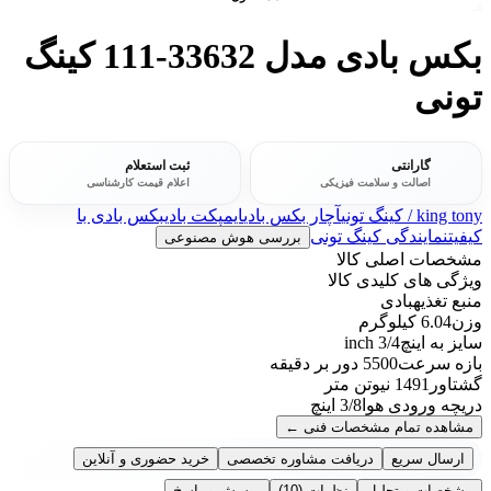
بکس بادی مدل 33632-111 کینگ
تونی
گارانتی
ثبت استعلام
اصالت و سلامت فیزیکی
اعلام قیمت کارشناسی
king tony / کینگ تونی
آچار بکس بادی
ایمپکت بادی
بکس بادی با
کیفیت
نمایندگی کینگ تونی
بررسی هوش مصنوعی
مشخصات اصلی کالا
ویژگی های کلیدی کالا
منبع تغذیه
بادی
وزن
6.04 کیلوگرم
سایز به اینچ
3/4 inch
بازه سرعت
5500 دور بر دقیقه
گشتاور
1491 نیوتن متر
دریچه ورودی هوا
3/8 اینچ
مشاهده تمام مشخصات فنی
←
ارسال سریع
دریافت مشاوره تخصصی
خرید حضوری و آنلاین
مشخصات و تحلیل
نظرات
(10)
پرسش و پاسخ