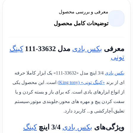
معرفی و بررسی محصول
توضیحات کامل محصول
معرفی
بکس بادی
مدل 33632-111
کینگ
تونی
بکس بادی
3/4 اینچ مدل «33632-111»
یک ابزار کاملا حرفه
ای
از برند
«کینگ تونی» (King tony)
است.
این محصول یکی
از انواع ابزارهای بادی است. که برای باز و بسته کردن و یا
سفت کردن پیچ و مهره های محور،جلوبندی موتور،سیستم
تعلیق،آچارکشی و... کاربرد دارد.
ویژگی‌های
بکس بادی
3/4 اینچ
کینگ