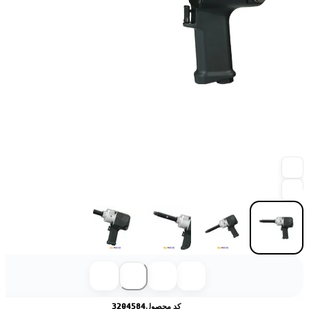
کد محصول
3204584