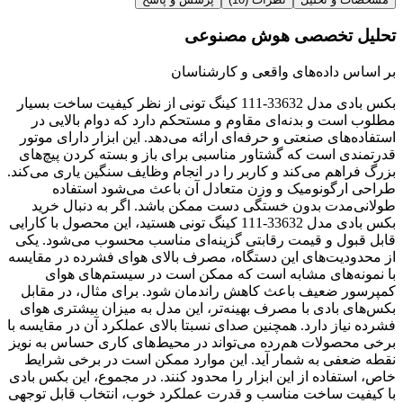
تحلیل تخصصی هوش مصنوعی
بر اساس داده‌های واقعی و کارشناسان
بکس بادی مدل 33632-111 کینگ تونی از نظر کیفیت ساخت بسیار
مطلوب است و بدنه‌ای مقاوم و مستحکم دارد که دوام بالایی در
استفاده‌های صنعتی و حرفه‌ای ارائه می‌دهد. این ابزار دارای موتور
قدرتمندی است که گشتاور مناسبی برای باز و بسته کردن پیچ‌های
بزرگ فراهم می‌کند و کاربر را در انجام وظایف سنگین یاری می‌کند.
طراحی ارگونومیک و وزن متعادل آن باعث می‌شود استفاده
طولانی‌مدت بدون خستگی دست ممکن باشد. اگر به دنبال خرید
بکس بادی مدل 33632-111 کینگ تونی هستید، این محصول با کارایی
قابل قبول و قیمت رقابتی گزینه‌ای مناسب محسوب می‌شود. یکی
از محدودیت‌های این دستگاه، مصرف بالای هوای فشرده در مقایسه
با نمونه‌های مشابه است که ممکن است در سیستم‌های هوای
کمپرسور ضعیف باعث کاهش راندمان شود. برای مثال، در مقابل
بکس‌های بادی با مصرف بهینه‌تر، این مدل به میزان بیشتری هوای
فشرده نیاز دارد. همچنین صدای نسبتا بالای عملکرد آن در مقایسه با
برخی محصولات هم‌رده می‌تواند در محیط‌های کاری حساس به نویز
نقطه ضعفی به شمار آید. این موارد ممکن است در برخی شرایط
خاص، استفاده از این ابزار را محدود کنند. در مجموع، این بکس بادی
با کیفیت ساخت مناسب و قدرت عملکرد خوب، انتخاب قابل توجهی