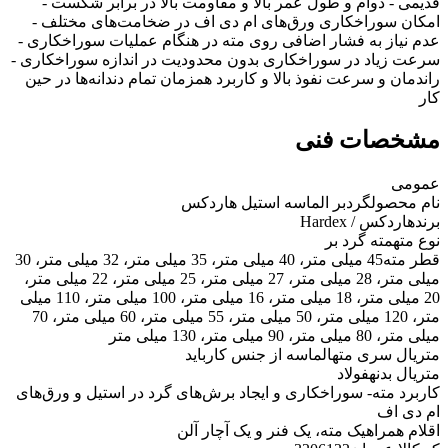
قدیمی - دوام و طول عمر بالا و مقاومت بالا در برابر شکست -
امکان سوراخکاری ورق‌های ام دی اف در ضخامت‌های مختلف -
عدم نیاز به فشار اضافی روی مته در هنگام عملیات سوراخکاری -
سرعت زیاد در سوراخکاری بدون محدودیت در اندازه سوراخکاری -
راندمان و سرعت نفوذ بالا و کاربرد همزمان تمام دندانه‌ها در حین
کار
مشخصات فنی
عمومی
نام محصول
گردبر الماسه استیل هاردکس
برند
هاردکس / Hardex
نوع مته
مته گرد بر
قطر مته
45 میلی متر، 40 میلی متر، 35 میلی متر، 32 میلی متر، 30
میلی متر، 28 میلی متر، 27 میلی متر، 25 میلی متر، 22 میلی متر،
20 میلی متر، 18 میلی متر، 16 میلی متر، 100 میلی متر، 110 میلی
متر، 120 میلی متر، 50 میلی متر، 55 میلی متر، 60 میلی متر، 70
میلی متر، 80 میلی متر، 90 میلی متر، 130 میلی متر
متریال سری مته
الماسه از جنس کارباید
متریال بدنه
فولاد
کاربرد مته
- سوراخکاری و ایجاد برش‌های گرد در استیل و ورق‌های
ام دی اف
اقلام همراه
یک مته، یک فنر و یک آچار آلن