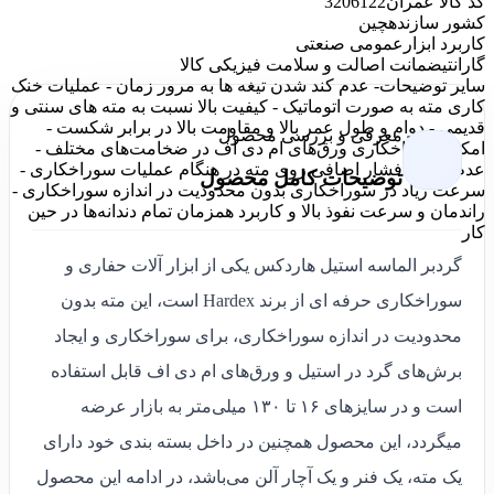
کد کالا عمران
3206122
کشور سازنده
چین
کاربرد ابزار
عمومی صنعتی
گارانتی
ضمانت اصالت و سلامت فیزیکی کالا
سایر توضیحات
- عدم کند شدن تیغه ها به مرور زمان - عملیات خنک
کاری مته به صورت اتوماتیک - کیفیت بالا نسبت به مته های سنتی و
قدیمی - دوام و طول عمر بالا و مقاومت بالا در برابر شکست -
معرفی و بررسی محصول
امکان سوراخکاری ورق‌های ام دی اف در ضخامت‌های مختلف -
عدم نیاز به فشار اضافی روی مته در هنگام عملیات سوراخکاری -
توضیحات کامل محصول
سرعت زیاد در سوراخکاری بدون محدودیت در اندازه سوراخکاری -
راندمان و سرعت نفوذ بالا و کاربرد همزمان تمام دندانه‌ها در حین
کار
گردبر الماسه استیل هاردکس یکی از ابزار آلات حفاری و
سوراخکاری حرفه ای از برند Hardex است، این مته بدون
محدودیت در اندازه سوراخکاری، برای سوراخکاری و ایجاد
برش‌های گرد در استیل و ورق‌های ام دی اف قابل استفاده
است و در سایزهای ۱۶ تا ۱۳۰ میلی‌متر به بازار عرضه
میگردد، این محصول همچنین در داخل بسته بندی خود دارای
یک مته، یک فنر و یک آچار آلن می‌باشد، در ادامه این محصول