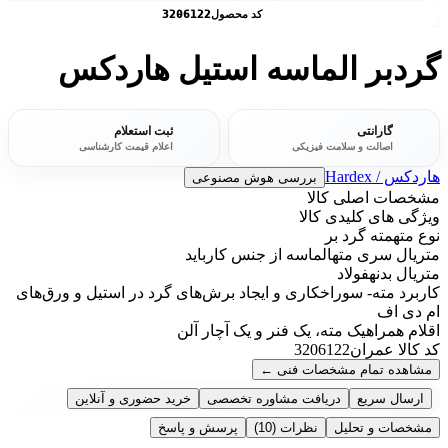
کد محصول
3206122
گردبر الماسه استیل هاردکس
گارانتی
ثبت استعلام
اصالت و سلامت فیزیکی
اعلام قیمت کارشناسی
هاردکس / Hardex
بررسی هوش مصنوعی
مشخصات اصلی کالا
ویژگی های کلیدی کالا
نوع مته
مته گرد بر
متریال سری مته
الماسه از جنس کارباید
متریال بدنه
فولاد
کاربرد مته
- سوراخکاری و ایجاد برش‌های گرد در استیل و ورق‌های
ام دی اف
اقلام همراه
یک مته، یک فنر و یک آچار آلن
کد کالا عمران
3206122
مشاهده تمام مشخصات فنی
←
ارسال سریع
دریافت مشاوره تخصصی
خرید حضوری و آنلاین
مشخصات و تحلیل
نظرات
(10)
پرسش و پاسخ