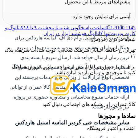
پیشنهادهای مرتبط با این محصول
قیمت مته گردبر استیل و ام دی اف الماسه
آیتمی برای نمایش وجود ندارد
هاردکس
021-9100 1145
ساعت پاسخگویی شنبه تا پنجشنبه ۹ تا ۱۸
کاتالوگ و
کارت ویزیت
تنها کاتالوگ هوشمند ابزار در ایران
قیمت مته گردبر استیل و ام دی اف الماسه هاردکس برای
شعبه مرکزی (فروش):
همکاران دارای تخفیف ویژه بوده و بسته بندی ها در سریع
تهران، خ حافظ، خیابان سرهنگ سخایی، کوچه سادات شریف، پلاک
۱۱
ترین زمان ارسال خواهد شد، ارسال سریع با بسته بندی
برای خرید حضوری، لطفاً پیش از مراجعه با تیم فروش هماهنگ
استاندارد برای تهران و شهرستان و همچنین داشتن تعمیرگاه
کنید تا موجودی و زمان بازدید آماده باشد.
تخصصی انواع ابزارآلات از ویژگی ها و خدمات برجسته این
مجموعه به شمار می رود، تیم مهندسی کالا عمران از توانایی
ارائه خدمات متنوع محاسباتی و مشاوره حضوری در پروژه
کالا عمران را در شبکه های اجتماعی دنبال کنید
نیز برخوردار است.
نمادها و مجوزها
سایر مشخصات فنی گردبر الماسه استیل هاردکس
اعتماد و اعتبار فروشگاه