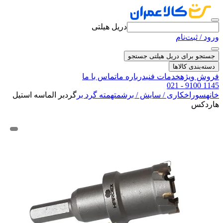
دریل هیلتی
ورود / ثبت‌نام
جستجو برای دریل هیلتی
جستجو
دسته‌بندی کالاها
فروش ویژه
خدمات فنی
درباره ما
تماس با ما
021 - 9100 1145
خانه
سوراخکاری / سایش / برش
مته
مته گرد بر
گردبر الماسه استیل
هاردکس