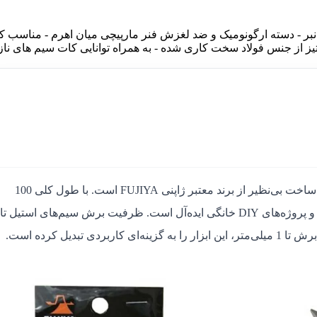
بر - دسته ارگونومیک و ضد لغزش فنر مارپیچی میان اهرم - مناسب کا
. - تیغه های انحنادار و تیز از جنس فولاد سخت کاری شده - به همراه توانایی کات سیم های ن
، محصولی با کیفیت ساخت بی‌نظیر از برند معتبر ژاپنی FUJIYA است. با طول کلی 100
برای کارهای الکترونیکی حساس و پروژه‌های DIY خانگی ایده‌آل است. ظرفیت برش سیم‌های استیل تا