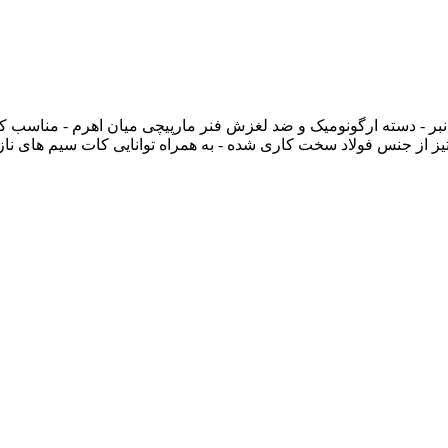
بر - دسته ارگونومیک و ضد لغزش فنر مارپیچی میان اهرم - مناسب کا
. - تیغه های انحنادار و تیز از جنس فولاد سخت کاری شده - به همراه توانایی کات سیم های ن