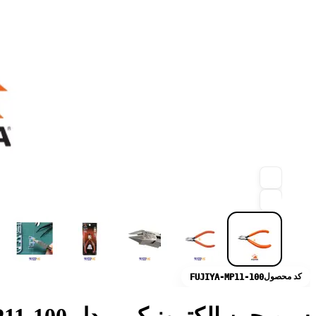
کد محصول
FUJIYA-MP11-100
سیم چین الکترونیکی مدل MP11-100 فوجیا