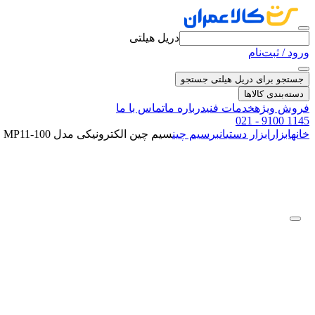
دریل هیلتی
ورود / ثبت‌نام
جستجو برای دریل هیلتی
جستجو
دسته‌بندی کالاها
فروش ویژه
خدمات فنی
درباره ما
تماس با ما
021 - 9100 1145
خانه
ابزار
ابزار دستی
انبر
سیم چین
سیم چین الکترونیکی مدل MP11-100 فوجیا