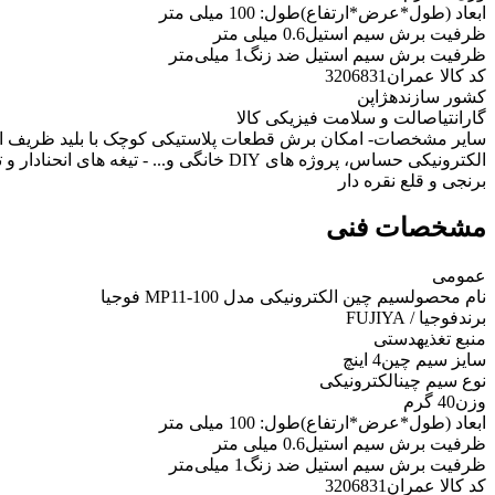
ابعاد (طول*عرض*ارتفاع)
طول: 100 میلی متر
ظرفیت برش سیم استیل
0.6 میلی متر
ظرفیت برش سیم استیل ضد زنگ
1 میلی‌متر
کد کالا عمران
3206831
کشور سازنده
ژاپن
گارانتی
اصالت و سلامت فیزیکی کالا
سایر مشخصات
- امکان برش قطعات پلاستیکی کوچک با بلید ظریف ان
الکترونیکی حساس، پروژه های DIY خانگی و..
برنجی و قلع نقره دار
مشخصات فنی
عمومی
نام محصول
سیم چین الکترونیکی مدل MP11-100 فوجیا
برند
فوجیا / FUJIYA
منبع تغذیه
دستی
سایز سیم چین
4 اینچ
نوع سیم چین
الکترونیکی
وزن
40 گرم
ابعاد (طول*عرض*ارتفاع)
طول: 100 میلی متر
ظرفیت برش سیم استیل
0.6 میلی متر
ظرفیت برش سیم استیل ضد زنگ
1 میلی‌متر
کد کالا عمران
3206831