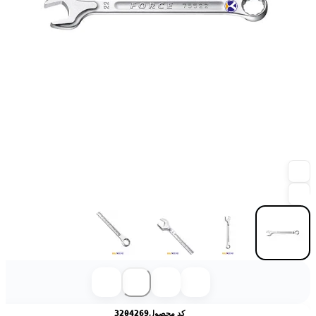
کد محصول
3204269