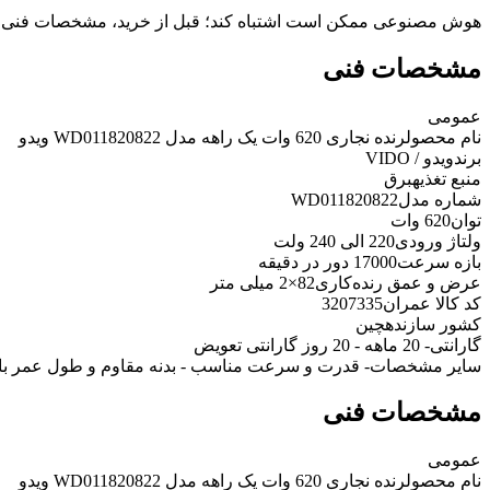
هوش مصنوعی ممکن است اشتباه کند؛ قبل از خرید، مشخصات فنی 
مشخصات فنی
عمومی
نام محصول
رنده نجاری 620 وات یک راهه مدل WD011820822 ویدو
برند
ویدو / VIDO
منبع تغذیه
برق
شماره مدل
WD011820822
توان
620 وات
ولتاژ ورودی
220 الی 240 ولت
بازه سرعت
17000 دور در دقیقه
عرض و عمق رنده‌کاری
82×2 میلی متر
کد کالا عمران
3207335
کشور سازنده
چین
گارانتی
- 20 ماهه - 20 روز گارانتی تعویض
سایر مشخصات
- قدرت و سرعت مناسب - بدنه مقاوم و طول عمر بالا
مشخصات فنی
عمومی
نام محصول
رنده نجاری 620 وات یک راهه مدل WD011820822 ویدو