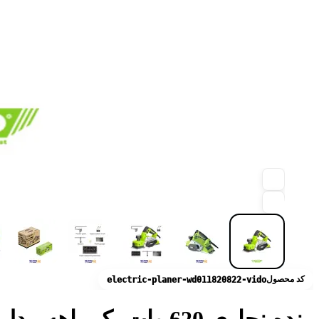
کد محصول
electric-planer-wd011820822-vido
رنده نجاری 620 وات یک راهه مدل WD011820822 ویدو