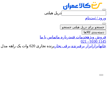
دریل هیلتی
ورود / ثبت‌نام
جستجو برای دریل هیلتی
جستجو
دسته‌بندی کالاها
فروش ویژه
خدمات فنی
درباره ما
تماس با ما
021 - 9100 1145
خانه
ابزار
ابزار برقی
رنده برقی نجاری
رنده نجاری 620 وات یک راهه مدل WD011820822 ویدو