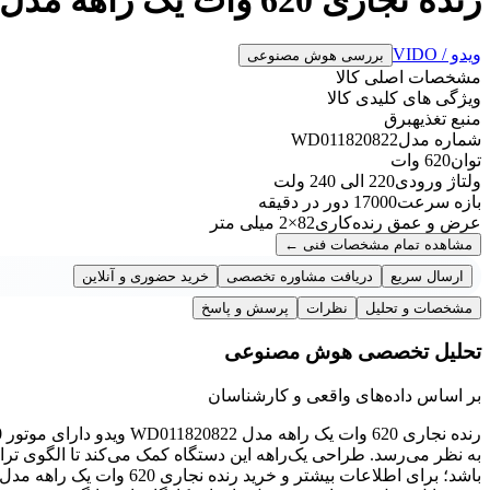
ویدو / VIDO
بررسی هوش مصنوعی
مشخصات اصلی کالا
ویژگی های کلیدی کالا
منبع تغذیه
برق
شماره مدل
WD011820822
توان
620 وات
ولتاژ ورودی
220 الی 240 ولت
بازه سرعت
17000 دور در دقیقه
عرض و عمق رنده‌کاری
82×2 میلی متر
مشاهده تمام مشخصات فنی
←
ارسال سریع
دریافت مشاوره تخصصی
خرید حضوری و آنلاین
مشخصات و تحلیل
نظرات
پرسش و پاسخ
تحلیل تخصصی هوش مصنوعی
بر اساس داده‌های واقعی و کارشناسان
به نظر می‌رسد. طراحی یک‌راهه این دستگاه کمک می‌کند تا الگوی ت