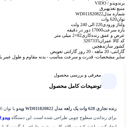
برند
ویدو / VIDO
منبع تغذیه
برق
شماره مدل
WD011820822
توان
620 وات
ولتاژ ورودی
220 الی 240 ولت
بازه سرعت
17000 دور در دقیقه
عرض و عمق رنده‌کاری
82×2 میلی متر
کد کالا عمران
3207335
کشور سازنده
چین
گارانتی
- 20 ماهه - 20 روز گارانتی تعویض
سایر مشخصات
- قدرت و سرعت مناسب - بدنه مقاوم و طول عمر بالا
معرفی و بررسی محصول
توضیحات کامل محصول
رنده نجاری 620 وات یک راهه مدل WD011820822 ویدو
برای رنداندن سطوح چوبی طراحی شده است. این دستگاه
ویدو VIDO
ایجاد کند و باعث کیفیت بالای کار می‌شود. طراحی ارگونومیک این