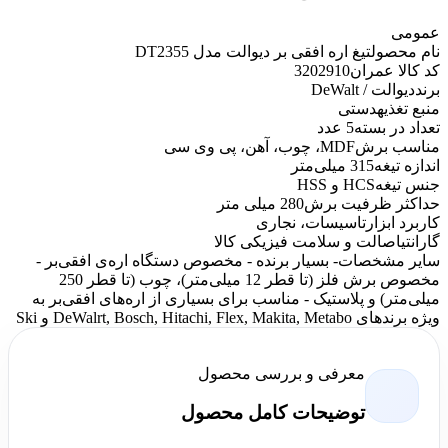
عمومی
نام محصول
تیغ اره افقی بر دیوالت مدل DT2355
کد کالا عمران
3202910
برند
دیوالت / DeWalt
منبع تغذیه
دستی
تعداد در بسته
5 عدد
مناسب برش
MDF، چوب، آهن، پی وی سی
اندازه تیغه
315 میلی‌متر
جنس تیغه
HCS و HSS
حداکثر ظرفیت برش
280 میلی متر
کاربرد ابزار
تاسیسات، نجاری
گارانتی
اصالت و سلامت فیزیکی کالا
سایر مشخصات
- بسیار برنده - مخصوص دستگاه اره‌ی افقی‌بر -
مخصوص برش فلز (تا قطر 12 میلی‌متر)، چوب (تا قطر 250
میلی‌متر) و پلاستیک - مناسب برای بسیاری از اره‌های افقی‌بر به
ویژه برندهای DeWalrt, Bosch, Hitachi, Flex, Makita, Metabo و Ski
معرفی و بررسی محصول
توضیحات کامل محصول