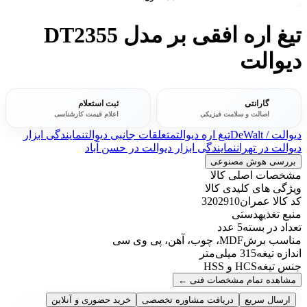
تیغ اره افقی بر مدل DT2355
دیوالت
گارانتی
ثبت استعلام
اصالت و سلامت فیزیکی
اعلام قیمت کارشناسی
دیوالت / DeWalt
تیغ اره دیوالت
متعلقات جانبی دیوالت
نمایندگی ابزار
دیوالت در تهران
نمایندگی ابزار دیوالت در حسن آباد
بررسی هوش مصنوعی
مشخصات اصلی کالا
ویژگی های کلیدی کالا
کد کالا عمران
3202910
منبع تغذیه
دستی
تعداد در بسته
5 عدد
مناسب برش
MDF، چوب، آهن، پی وی سی
اندازه تیغه
315 میلی‌متر
جنس تیغه
HCS و HSS
مشاهده تمام مشخصات فنی
←
ارسال سریع
دریافت مشاوره تخصصی
خرید حضوری و آنلاین