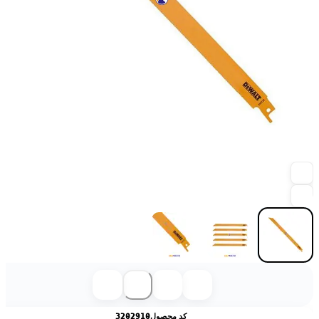
کد محصول
3202910