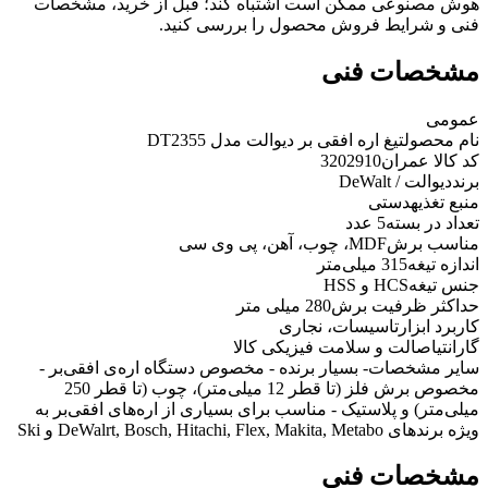
هوش مصنوعی ممکن است اشتباه کند؛ قبل از خرید، مشخصات
فنی و شرایط فروش محصول را بررسی کنید.
مشخصات فنی
عمومی
نام محصول
تیغ اره افقی بر دیوالت مدل DT2355
کد کالا عمران
3202910
برند
دیوالت / DeWalt
منبع تغذیه
دستی
تعداد در بسته
5 عدد
مناسب برش
MDF، چوب، آهن، پی وی سی
اندازه تیغه
315 میلی‌متر
جنس تیغه
HCS و HSS
حداکثر ظرفیت برش
280 میلی متر
کاربرد ابزار
تاسیسات، نجاری
گارانتی
اصالت و سلامت فیزیکی کالا
سایر مشخصات
- بسیار برنده - مخصوص دستگاه اره‌ی افقی‌بر -
مخصوص برش فلز (تا قطر 12 میلی‌متر)، چوب (تا قطر 250
میلی‌متر) و پلاستیک - مناسب برای بسیاری از اره‌های افقی‌بر به
ویژه برندهای DeWalrt, Bosch, Hitachi, Flex, Makita, Metabo و Ski
مشخصات فنی