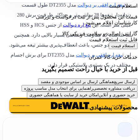
در
تیغه اره افقی بر
دیوالت
مدل DT2355
طول قسمت
استعلام قیمت
دندانه‌دار تیغه‌ها 28 سانتی‌متر
و
حداکثر ظرفیت برش 280
قیمت این محصول پس از ثبت درخواست و بررسی
کارشناسان اعلام می‌شود.
میلی متر
است. این
تیغ اره دیوالت
از جنس HCS و HSS
گارانتی: اصالت و سلامت فیزیکی کالا
ساخته‌شده که مقاومت و سختی بسیار بالایی دارد. همچنین
قابل ثبت استعلام قیمت
ترکیب این دو جنس، باعث انعطاف‌پذیری بیشتر تیغه می‌شود.
استعلام قیمت
این ت
یغه اره افقی بر
دیوالت
مدل DT2355 برای برش اجسام
خدمات خرید کالا عمران
مختلف در یک بسته‌ی پلاستیکی قرار دارد.
قبل از خرید با خیال راحت تصمیم بگیرید
ارسال سریع
هماهنگی ارسال بر اساس موجودی و مقصد
دریافت مشاوره تخصصی
راهنمایی برای انتخاب مدل مناسب پروژه
خرید حضوری و آنلاین
امکان خرید از سایت یا هماهنگی حضوری
محصولات پیشنهادی
تنوع کامل تیغ اره افقی بر و نمایندگی
ابزار