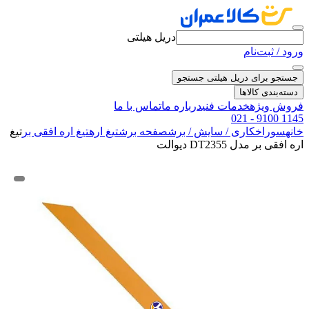
دریل هیلتی
ورود / ثبت‌نام
جستجو برای دریل هیلتی
جستجو
دسته‌بندی کالاها
فروش ویژه
خدمات فنی
درباره ما
تماس با ما
021 - 9100 1145
خانه
سوراخکاری / سایش / برش
صفحه برش
تیغ اره
تیغ اره افقی بر
تیغ
اره افقی بر مدل DT2355 دیوالت