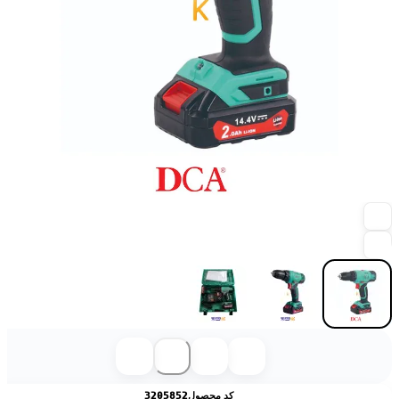
کد محصول
3205852