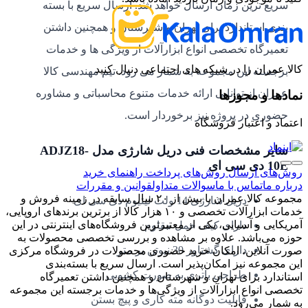
سریع ترین زمان ارسال خواهد شد. ارسال سریع با بسته
بندی استاندارد برای تهران و شهرستان و همچنین داشتن
تعمیرگاه تخصصی انواع ابزارآلات از ویژگی ها و خدمات
کالا عمران را در شبکه های اجتماعی دنبال کنید
برجسته این مجموعه به شمار می رود. تیم مهندسی کالا
عمران از توانایی ارائه خدمات متنوع محاسباتی و مشاوره
نمادها و مجوزها
حضوری در پروژه نیز برخوردار است.
اعتماد و اعتبار فروشگاه
سایر مشخصات فنی دریل شارژی مدل ADJZ18-
10E دی سی ای
روش‌های ارسال
روش‌های پرداخت
راهنمای خرید
درباره ما
تماس با ما
سوالات متداول
قوانین و مقررات
مجموعه کالا عمران با بیش از ۲۰ سال سابقه در زمینه فروش و
دریل شارژی 14 ولت لیتیوم دی سی ای
خدمات ابزارآلات تخصصی و ۱۰ هزار کالا از برترین برندهای اروپایی،
آمریکایی و آسیایی، یکی از معتبرترین فروشگاه‌های اینترنتی در این
دارای کیف حمل مقاوم
حوزه می‌باشد. علاوه بر مشاهده و بررسی تخصصی محصولات به
دارای گشتاور 30 نیوتن بر متر
صورت آنلاین، امکان خرید حضوری محصولات در فروشگاه مرکزی
این مجموعه نیز امکان‌پذیر است. ارسال سریع با بسته‌بندی
طراحی باتری به صورت کشویی
استاندارد برای تهران و شهرستان و همچنین داشتن تعمیرگاه
تخصصی انواع ابزارآلات از ویژگی‌ها و خدمات برجسته این مجموعه
قابلیت دوگانه مته کاری و پیچ بستن
به شمار می‌رود.