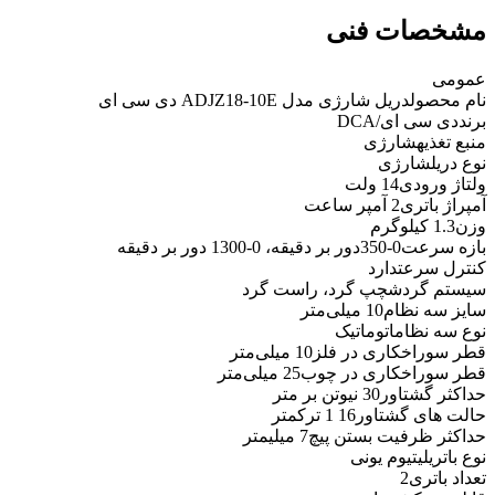
مشخصات فنی
عمومی
نام محصول
دریل شارژی مدل ADJZ18-10E دی سی ای
برند
دی سی ای/DCA
منبع تغذیه
شارژی
نوع دریل
شارژی
ولتاژ ورودی
14 ولت
آمپراژ باتری
2 آمپر ساعت
وزن
1.3 کیلوگرم
بازه سرعت
0-350دور بر دقیقه، 0-1300 دور بر دقیقه
کنترل سرعت
دارد
سیستم گردش
چپ گرد، راست گرد
سایز سه نظام
10 میلی‌متر
نوع سه نظام
اتوماتیک
قطر سوراخکاری در فلز
10 میلی‌متر
قطر سوراخکاری در چوب
25 میلی‌متر
حداکثر گشتاور
30 نیوتن بر متر
حالت های گشتاور
16 1 ترکمتر
حداکثر ظرفیت بستن پیچ
7 میلیمتر
نوع باتری
لیتیوم یونی
تعداد باتری
2