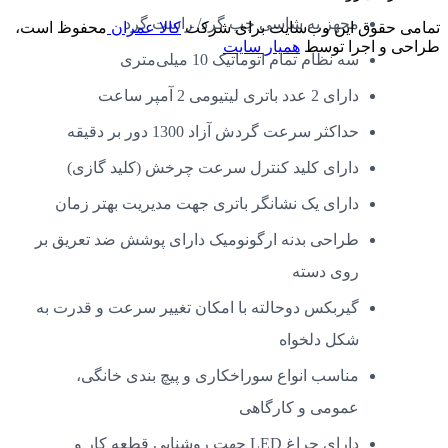
مجهز به شاسی چپ گرد/ راست گرد
تمامی حقوق این وب‌سایت برای شرکت
کالا عمران
محفوظ است،
طراحی و اجرا توسط
همیار سایت
سه نظام تمام اتوماتیک 10 میلی‌متری
دارای 2 عدد باتری لیتیومی 2 آمپر ساعت
حداکثر سرعت گردش آزاد 1300 دور بر دقیقه
دارای کلید کنترل سرعت چرخش (کلید گازی)
دارای یک نشانگر باتری جهت مدیریت بهتر زمان
طراحی بدنه ارگونومیک دارای پوشش ضد تعریق بر
روی دسته
گیربکس دوحالته با امکان تغییر سرعت و قدرت به
شکل دلخواه
مناسب انواع سوراخکاری و پیچ بندی خانگی،
عمومی و کارگاهی
دارای چراغ LED جهت روشنایی قطعه کار و