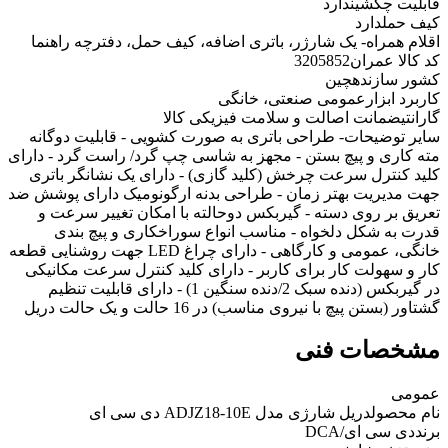
قابلیت چکشی
ندارد
کیف حمل
دارد
اقلام همراه
- یک شارژر، باتری اضافه، کیف حمل، دفترچه راهنما
کد کالا عمران
3205852
کشور سازنده
چین
کاربرد ابزار
عمومی صنعتی، خانگی
گارانتی
ضمانت اصالت و سلامت فیزیکی کالا
سایر توضیحات
- طراحی باتری به صورت کشویی - قابلیت دوگانه
مته کاری و پیچ بستن - مجهز به شاسی چپ گرد/ راست گرد - دارای
کلید کنترل سرعت چرخش (کلید گازی) - دارای یک نشانگر باتری
جهت مدیریت بهتر زمان - طراحی بدنه ارگونومیک دارای پوشش ضد
تعریق بر روی دسته - گیربکس دوحالته با امکان تغییر سرعت و
قدرت به شکل دلخواه - مناسب انواع سوراخکاری و پیچ بندی
خانگی، عمومی و کارگاهی - دارای چراغ LED جهت روشنایی قطعه
کار و سهولت کار برای کاربر - دارای کلید کنترل سرعت مکانیکی
در گیربکس (دنده سبک 2/دنده سنگین 1) - دارای قابلیت تنظیم
گشتاور (بستن پیچ با نیروی مناسب) در 16 حالت و یک حالت دریل
مشخصات فنی
عمومی
نام محصول
دریل شارژی مدل ADJZ18-10E دی سی ای
برند
دی سی ای/DCA