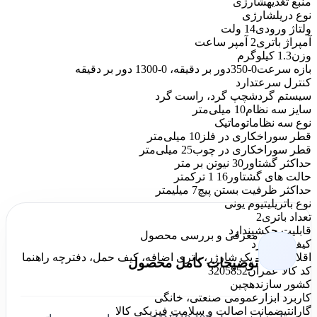
منبع تغذیه
شارژی
نوع دریل
شارژی
ولتاژ ورودی
14 ولت
آمپراژ باتری
2 آمپر ساعت
وزن
1.3 کیلوگرم
بازه سرعت
0-350دور بر دقیقه، 0-1300 دور بر دقیقه
کنترل سرعت
دارد
سیستم گردش
چپ گرد، راست گرد
سایز سه نظام
10 میلی‌متر
نوع سه نظام
اتوماتیک
قطر سوراخکاری در فلز
10 میلی‌متر
قطر سوراخکاری در چوب
25 میلی‌متر
حداکثر گشتاور
30 نیوتن بر متر
حالت های گشتاور
16 1 ترکمتر
حداکثر ظرفیت بستن پیچ
7 میلیمتر
نوع باتری
لیتیوم یونی
تعداد باتری
2
قابلیت چکشی
ندارد
معرفی و بررسی محصول
کیف حمل
دارد
اقلام همراه
- یک شارژر، باتری اضافه، کیف حمل، دفترچه راهنما
توضیحات کامل محصول
کد کالا عمران
3205852
کشور سازنده
چین
کاربرد ابزار
عمومی صنعتی، خانگی
گارانتی
ضمانت اصالت و سلامت فیزیکی کالا