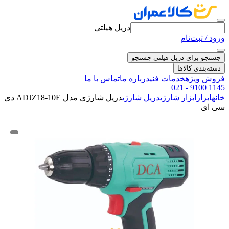
دریل هیلتی
ورود / ثبت‌نام
جستجو برای دریل هیلتی
جستجو
دسته‌بندی کالاها
فروش ویژه
خدمات فنی
درباره ما
تماس با ما
021 - 9100 1145
خانه
ابزار
ابزار شارژی
دریل شارژی
دریل شارژی مدل ADJZ18-10E دی
سی ای