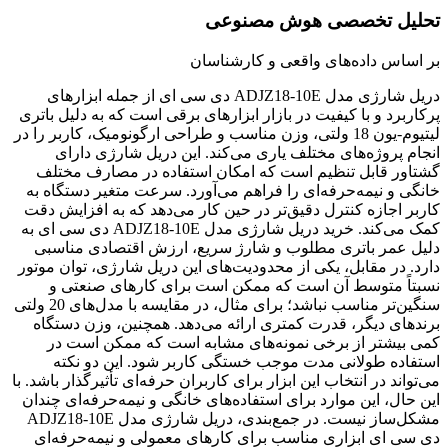
تحلیل تخصصی هوش مصنوعی
بر اساس داده‌های واقعی و کارشناسان
دریل شارژی مدل ADJZ18-10E دی سی ای از جمله ابزارهای
پرکاربرد و با کیفیت در بازار ابزارهای برقی است که به دلیل باتری
لیتیوم-یون 18 ولتی، وزن مناسب و طراحی ارگونومیک، کاربر را در
انجام پروژه‌های مختلف یاری می‌کند. این دریل شارژی دارای
گشتاور قابل تنظیم است که امکان استفاده در مصارف مختلف
خانگی و نیمه‌حرفه‌ای را فراهم می‌آورد. سرعت متغیر دستگاه به
کاربر اجازه کنترل دقیق‌تر در حین کار می‌دهد که به افزایش دقت
کمک می‌کند. خرید دریل شارژی مدل ADJZ18-10E دی سی ای به
دلیل عمر باتری مطلوب و شارژ سریع، ارزش اقتصادی مناسبی
دارد. در مقابل، یکی از محدودیت‌های این دریل شارژی، توان موتور
نسبتاً متوسط آن است که ممکن است برای کارهای صنعتی و
سنگین‌تر مناسب نباشد؛ برای مثال، در مقایسه با مدل‌های 20 ولتی
برندهای دیگر، قدرت کمتری ارائه می‌دهد. همچنین، وزن دستگاه
کمی بیشتر از برخی نمونه‌های مشابه است که ممکن است در
استفاده طولانی مدت موجب خستگی کاربر شود. این دو نکته
می‌تواند در انتخاب این ابزار برای کاربران حرفه‌ای تأثیرگذار باشد. با
این حال، این موارد برای استفاده‌های خانگی و نیمه‌حرفه‌ای چندان
مشکل‌ساز نیست. در جمع‌بندی، دریل شارژی مدل ADJZ18-10E
دی سی ای ابزاری مناسب برای کارهای معمولی و نیمه‌حرفه‌ای