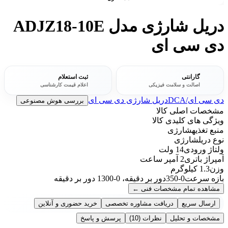
دریل شارژی مدل ADJZ18-10E
دی سی ای
گارانتی
ثبت استعلام
اصالت و سلامت فیزیکی
اعلام قیمت کارشناسی
دی سی ای/DCA
دریل شارژی دی سی ای
بررسی هوش مصنوعی
مشخصات اصلی کالا
ویژگی های کلیدی کالا
منبع تغذیه
شارژی
نوع دریل
شارژی
ولتاژ ورودی
14 ولت
آمپراژ باتری
2 آمپر ساعت
وزن
1.3 کیلوگرم
بازه سرعت
0-350دور بر دقیقه، 0-1300 دور بر دقیقه
مشاهده تمام مشخصات فنی
←
ارسال سریع
دریافت مشاوره تخصصی
خرید حضوری و آنلاین
مشخصات و تحلیل
نظرات
(10)
پرسش و پاسخ