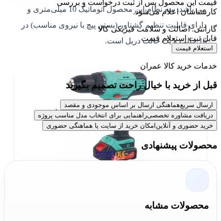
قیمت این محصول پس از ثبت درخواست و بررسی
می باشد. سه نظام این محصول اتوماتیک 10 میلی‌متری و
کارشناسان اعلام می‌شود.
دارای قابلیت تنظیم گشتاور (بستن پیچ با نیروی مناسب) در
گارانتی: اصالت و سلامت فیزیکی کالا
قابل ثبت استعلام قیمت
16 حالت و یک حالت دریل است.
استعلام قیمت
خدمات خرید کالا عمران
قبل از خرید با خیال راحت تصمیم بگیرید
ارسال سریع
هماهنگی ارسال بر اساس موجودی و مقصد
دریافت مشاوره تخصصی
راهنمایی برای انتخاب مدل مناسب پروژه
خرید حضوری و آنلاین
امکان خرید از سایت یا هماهنگی حضوری
محصولات پیشنهادی
خرید دریل شارژی مدل ADJZ18-10E
محصولات مشابه
دی سی ای