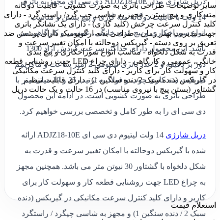
دریل شارژی مدل ADJZ18-10E دی سی ای مجهز به باتری
سایر توضیحات
- طراحی باتری به صورت کشویی - قابلیت دوگانه
مته کاری و پیچ بستن - مجهز به شاسی چپ گرد/ راست گرد - دارای
14 ولت با قابلیت دوگانه مته کاری و پیچ بستن و مناسب
کلید کنترل سرعت چرخش (کلید گازی) - دارای یک نشانگر باتری
انواع سوراخکاری و پیچ بندی خانگی، عمومی و کارگاهی می
جهت مدیریت بهتر زمان - طراحی بدنه ارگونومیک دارای پوشش ضد
تعریق بر روی دسته - گیربکس دوحالته با امکان تغییر سرعت و
باشد. این محصول دارای حداکثر سرعت گردش آزاد 1300
قدرت به شکل دلخواه - مناسب انواع سوراخکاری و پیچ بندی
خانگی، عمومی و کارگاهی - دارای چراغ LED جهت روشنایی قطعه
دور بر دقیقه و 2 عدد باتری لیتیومی 2 آمپر ساعت و ماکزیمم
کار و سهولت کار برای کاربر - دارای کلید کنترل سرعت مکانیکی
ظرفیت مته کاری چوب و فولاد به ترتیب 25 و 10 میلی متر با
در گیربکس (دنده سبک 2/دنده سنگین 1) - دارای قابلیت تنظیم
گشتاور (بستن پیچ با نیروی مناسب) در 16 حالت و یک حالت دریل
طراحی باتری به صورت کشویی است. در ادامه این محصول
دی سی ای را به طور کامل و تخصصی بررسی خواهیم کرد.
دریل شارژی
14 ولت لیتیوم دی سی ای ADJZ18-10E ارائه
شده با گیربکس دوحالته با امکان تغییر سرعت و قدرت به
شکل دلخواه با گشتاور 30 نیوتن متر می باشد. همچنین مجهز
به چراغ LED جهت روشنایی قطعه کار و سهولت کار برای
کاربر و دارای کلید کنترل سرعت مکانیکی در گیربکس (دنده
استعلام قیمت
سبک 2 / دنده سنگین 1) و مجهز به شاسی چپگرد / راستگرد