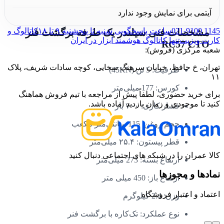
برگشت فنر RC57 CTO
آیتمی برای نمایش وجود ندارد
021-9100 1145
ساعت پاسخگویی شنبه تا پنجشنبه ۹ تا ۱۸
کاتالوگ و
مشخصات فنی سیلندر یک طرفه برگشت فنر
کارت ویزیت
تنها کاتالوگ هوشمند ابزار در ایران
RC57 CTO
شعبه مرکزی (فروش):
تهران، خ حافظ، خیابان سرهنگ سخایی، کوچه سادات شریف، پلاک
ظرفیت: 5 تن (45KN)
۱۱
کورس: 177 میلی‌متر
برای خرید حضوری، لطفاً پیش از مراجعه با تیم فروش هماهنگ
کنید تا موجودی و زمان بازدید آماده باشد.
فشار کاری: ۷۰۰ بار
حجم روغن: 115 سانتی‌متر مکعب
قطر پیستون: ۲۵.۴ میلی‌متر
کالا عمران را در شبکه های اجتماعی دنبال کنید
ارتفاع بسته: 273 میلی‌متر
نمادها و مجوزها
ارتفاع باز: 450 میلی متر
اعتماد و اعتبار فروشگاه
وزن: 2.4 کیلوگرم
نوع عملکرد: تک‌کاره با برگشت فنر