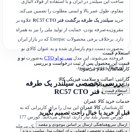
ساخت این سیلندر در ایران و با استفاده از فولاد آلیاژی
مقاوم، طول عمر بالا و ایمنی مطلوب را تضمین می‌کند.
خرید
سیلندر یک طرفه برگشت فنر RC57 CTO
علاوه بر
مقرون‌به‌صرفه بودن، حمایت از تولید ملی را نیز به همراه
دارد. برخلاف برخی محصولات Enerpac که در بازار ایران
به‌صورت دست دوم بازسازی شده و به عنوان کالای نو
استعلام قیمت
فروخته می‌شوند، این مدل
سی تو او CTO
به‌صورت
نو و
قیمت این محصول پس از ثبت درخواست و بررسی
اورجینال
عرضه می‌شود.
کارشناسان اعلام می‌شود.
گارانتی: اصالت و سلامت فیزیکی کالا
بررسی تخصصی سیلندر یک طرفه
قابل ثبت استعلام قیمت
برگشت فنر RC57 CTO
استعلام قیمت
خدمات خرید کالا عمران
کارشناسان
کالا عمران
این مدل را برای کاربرانی که به
قبل از خرید با خیال راحت تصمیم بگیرید
کورس بسیار بلند نیاز دارند، ایده‌آل می‌دانند. کورس 177
ارسال سریع
هماهنگی ارسال بر اساس موجودی و مقصد
میلی‌متر امکان جابه‌جایی قطعات سنگین را در یک مرحله
دریافت مشاوره تخصصی
راهنمایی برای انتخاب مدل مناسب پروژه