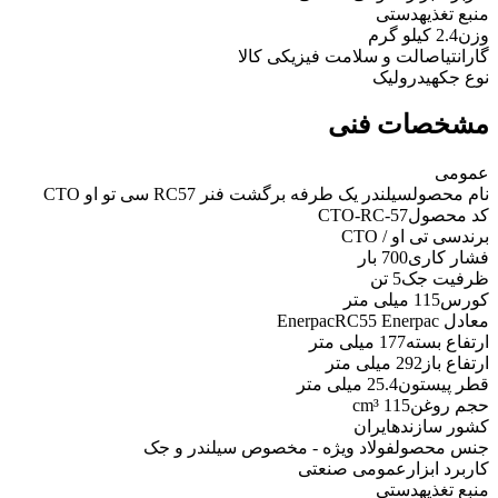
منبع تغذیه
دستی
وزن
2.4 کیلو گرم
گارانتی
اصالت و سلامت فیزیکی کالا
نوع جک
هیدرولیک
مشخصات فنی
عمومی
نام محصول
سیلندر یک طرفه برگشت فنر RC57 سی تو او CTO
کد محصول
CTO-RC-57
برند
سی تی او / CTO
فشار کاری
700 بار
ظرفیت جک
5 تن
کورس
115 میلی متر
معادل Enerpac
RC55 Enerpac
ارتفاع بسته
177 میلی متر
ارتفاع باز
292 میلی متر
قطر پیستون
25.4 میلی متر
حجم روغن
115 cm³
کشور سازنده
ایران
جنس محصول
فولاد ویژه - مخصوص سیلندر و جک
کاربرد ابزار
عمومی صنعتی
منبع تغذیه
دستی