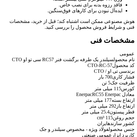
فاقد رزوه بدنه برای نصب خاص.
ایده‌آل نبودن برای کارهای فوق‌سنگین.
هوش مصنوعی ممکن است اشتباه کند؛ قبل از خرید، مشخصات
فنی و شرایط فروش محصول را بررسی کنید.
مشخصات فنی
عمومی
نام محصول
سیلندر یک طرفه برگشت فنر RC57 سی تو او CTO
کد محصول
CTO-RC-57
برند
سی تی او / CTO
فشار کاری
700 بار
ظرفیت جک
5 تن
کورس
115 میلی متر
معادل Enerpac
RC55 Enerpac
ارتفاع بسته
177 میلی متر
ارتفاع باز
292 میلی متر
قطر پیستون
25.4 میلی متر
حجم روغن
115 cm³
کشور سازنده
ایران
جنس محصول
فولاد ویژه - مخصوص سیلندر و جک
کاربرد ابزار
عمومی صنعتی