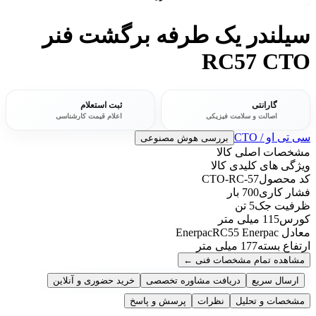
سیلندر یک طرفه برگشت فنر
RC57 CTO
گارانتی
ثبت استعلام
اصالت و سلامت فیزیکی
اعلام قیمت کارشناسی
سی تی او / CTO
بررسی هوش مصنوعی
مشخصات اصلی کالا
ویژگی های کلیدی کالا
کد محصول
CTO-RC-57
فشار کاری
700 بار
ظرفیت جک
5 تن
کورس
115 میلی متر
معادل Enerpac
RC55 Enerpac
ارتفاع بسته
177 میلی متر
مشاهده تمام مشخصات فنی
←
ارسال سریع
دریافت مشاوره تخصصی
خرید حضوری و آنلاین
مشخصات و تحلیل
نظرات
پرسش و پاسخ