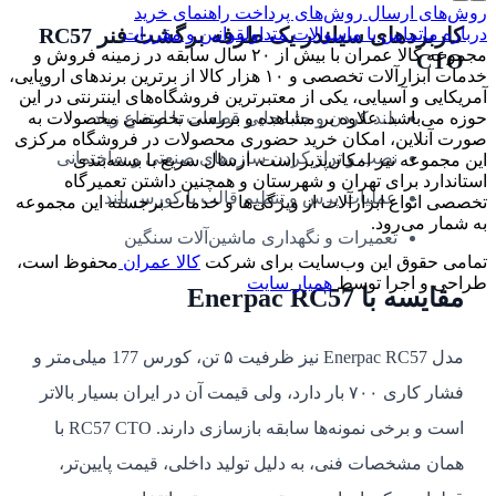
روش‌های ارسال
روش‌های پرداخت
راهنمای خرید
کاربردهای سیلندر یک طرفه برگشت فنر RC57
درباره ما
تماس با ما
سوالات متداول
قوانین و مقررات
مجموعه کالا عمران با بیش از ۲۰ سال سابقه در زمینه فروش و
CTO
خدمات ابزارآلات تخصصی و ۱۰ هزار کالا از برترین برندهای اروپایی،
آمریکایی و آسیایی، یکی از معتبرترین فروشگاه‌های اینترنتی در این
بلند کردن و جابه‌جایی قطعات با ارتفاع زیاد
حوزه می‌باشد. علاوه بر مشاهده و بررسی تخصصی محصولات به
صورت آنلاین، امکان خرید حضوری محصولات در فروشگاه مرکزی
نصب و تراز کردن سازه‌های صنعتی و ساختمانی
این مجموعه نیز امکان‌پذیر است. ارسال سریع با بسته‌بندی
استاندارد برای تهران و شهرستان و همچنین داشتن تعمیرگاه
عملیات پرس و تنظیم قالب با کورس بلند
تخصصی انواع ابزارآلات از ویژگی‌ها و خدمات برجسته این مجموعه
به شمار می‌رود.
تعمیرات و نگهداری ماشین‌آلات سنگین
تمامی حقوق این وب‌سایت برای شرکت
کالا عمران
محفوظ است،
طراحی و اجرا توسط
همیار سایت
مقایسه با Enerpac RC57
مدل Enerpac RC57 نیز ظرفیت ۵ تن، کورس 177 میلی‌متر و
فشار کاری ۷۰۰ بار دارد، ولی قیمت آن در ایران بسیار بالاتر
است و برخی نمونه‌ها سابقه بازسازی دارند. RC57 CTO با
همان مشخصات فنی، به دلیل تولید داخلی، قیمت پایین‌تر،