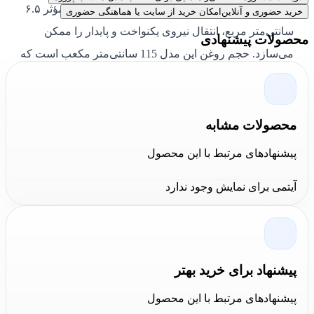
فراهم می‌کند. قطر پیستون ۲۵.۴ میلی‌متر و سطح مؤثر ۶.۵
خرید حضوری و آنلاین
امکان خرید از سایت یا هماهنگی حضوری
سانتی‌متر مربع، انتقال نیروی یکنواخت و پایدار را ممکن
محصولات پیشنهادی
می‌سازد. حجم روغن این مدل 115 سانتی‌متر مکعب است که
برای حرکت کامل پیستون در کورس بلند کافی است.
سیستم برگشت فنر داخلی باعث جمع‌شدن سریع پیستون
محصولات مشابه
پس از اتمام کار می‌شود و اتصالات NPTF سازگاری کامل با
پیشنهادهای مرتبط با این محصول
بیشتر پمپ‌های هیدرولیک بازار را فراهم می‌کنند. بدنه با
آبکاری ضدخوردگی پوشش داده شده که مقاومت RC57
آیتمی برای نمایش وجود ندارد
CTO را در شرایط سخت کاری بالا می‌برد.
پیشنهاد برای خرید بهتر
پیشنهادهای مرتبط با این محصول
ویژگی‌ها و کاربردهای سیلندر یک طرفه