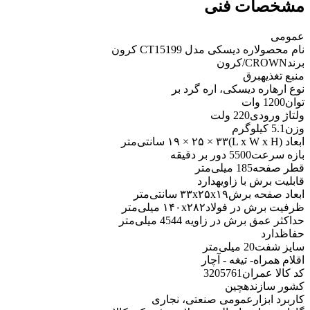
مشخصات فنی
عمومی
نام محصول
اره دیسکی مدل CT15199 کرون
برند
CROWN/کرون
منبع تغذیه
برق
نوع اره
اره دیسکی، اره گرد بر
توان
1200 وات
ولتاژ ورودی
220 ولت
وزن
5.1 کیلوگرم
ابعاد (L x W x H)
۱۹ × ۲۵ × ۳۳ سانتی‌متر
بازه سرعت
5500 دور بر دقیقه
قطر صفحه
185 میلی‌متر
قابلیت برش با زاویه
دارد
ابعاد صفحه برش
۳۳x۲۵x۱۹ سانتی‌متر
ظرفیت برش در فولاد
۱۴۰x۲۸۲ میلی‌متر
حداکثر عمق برش در زاویه 45
44 میلی‌متر
حفاظ
دارد
سایز شفت
20 میلی‌متر
اقلام همراه
- تیغه - آچار
کد کالا عمران
3205761
کشور سازنده
چین
کاربرد ابزار
عمومی صنعتی، نجاری