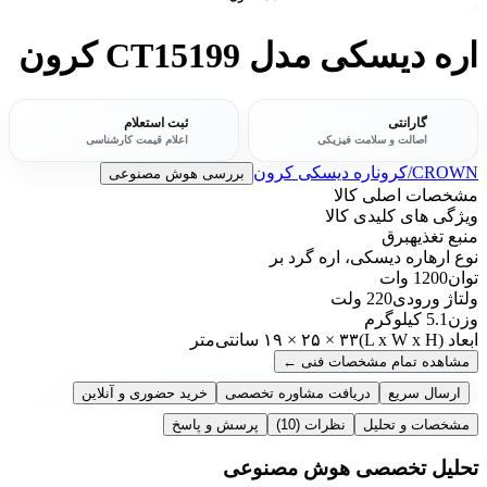
اره دیسکی مدل CT15199 کرون
گارانتی
ثبت استعلام
اصالت و سلامت فیزیکی
اعلام قیمت کارشناسی
CROWN/کرون
اره دیسکی کرون
بررسی هوش مصنوعی
مشخصات اصلی کالا
ویژگی های کلیدی کالا
منبع تغذیه
برق
نوع اره
اره دیسکی، اره گرد بر
توان
1200 وات
ولتاژ ورودی
220 ولت
وزن
5.1 کیلوگرم
ابعاد (L x W x H)
۱۹ × ۲۵ × ۳۳ سانتی‌متر
مشاهده تمام مشخصات فنی
←
ارسال سریع
دریافت مشاوره تخصصی
خرید حضوری و آنلاین
مشخصات و تحلیل
نظرات
(10)
پرسش و پاسخ
تحلیل تخصصی هوش مصنوعی