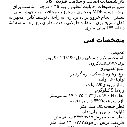
گارانتی
ضمانت اصالت و سلامت فیزیکی کالا
سایر توضیحات
- قابلیت تنظیم زاویه ۴۵-۰ درجه - مناسب برای
برش چوب، MDF و نجاری - مجهز به محافظ تیغه جهت ایمنی
بیشتر - انجام خروج براده برداری به راحتی توسط کابر - مجهز به
قفل سوییچ بری استفاده طولانی مدت - دارای تیغ اره الماسه 42
دندانه 185 میلی‌ متری
مشخصات فنی
عمومی
نام محصول
اره دیسکی مدل CT15199 کرون
برند
CROWN/کرون
منبع تغذیه
برق
نوع اره
اره دیسکی، اره گرد بر
توان
1200 وات
ولتاژ ورودی
220 ولت
وزن
5.1 کیلوگرم
ابعاد (L x W x H)
۱۹ × ۲۵ × ۳۳ سانتی‌متر
بازه سرعت
5500 دور بر دقیقه
قطر صفحه
185 میلی‌متر
قابلیت برش با زاویه
دارد
ابعاد صفحه برش
۳۳x۲۵x۱۹ سانتی‌متر
ظرفیت برش در فولاد
۱۴۰x۲۸۲ میلی‌متر