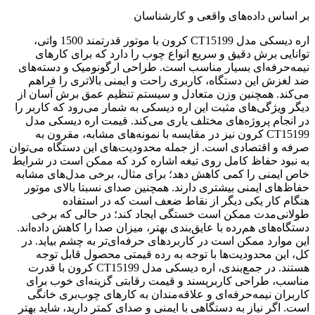
بر اساس داده‌های واقعی و کارشناسان
اره دیسکی مدل CT15199 کرون با موتور قدرتمند 1500 واتی،
توانایی برش دقیق و سریع انواع چوب را دارد که برای کارهای
نیمه‌حرفه‌ای بسیار مناسب است. طراحی ارگونومیک و دسته‌های
ضد لغزش این دستگاه، کاربری راحت و ایمنی بالاتری را فراهم
می‌کند. همچنین وزن متعادل و سیستم تنظیم عمق برش آسان از
دیگر ویژگی‌های مثبت این اره دیسکی به شمار می‌رود که کاربر را
در انجام پروژه‌های مختلف یاری می‌کند. قیمت اره دیسکی مدل
CT15199 کرون نیز در مقایسه با نمونه‌های مشابه، مقرون به
صرفه و اقتصادی است. از جمله محدودیت‌های این دستگاه می‌توان
به نبود حفاظ کامل روی تیغه اشاره کرد که ممکن است در شرایط
خاص ایمنی را کمی کاهش دهد؛ برای مثال، برخی مدل‌های مشابه
حفاظ‌های ایمنی بیشتری دارند. همچنین صدای نسبتا بالای موتور
هنگام کار یکی دیگر از نقاط ضعف است که در استفاده
طولانی‌مدت ممکن است خستگی ایجاد کند؛ در حالی که برخی
دستگاه‌های هم‌رده با عایق‌بندی بهتر، میزان صدا را کاهش داده‌اند.
این موارد ممکن است در کاربردهای حرفه‌ای‌تر به چشم بیاید. در
کل، این محدودیت‌ها با توجه به رده قیمتی محصول قابل توجه
هستند. در جمع‌بندی، اره دیسکی مدل CT15199 کرون با قدرت
مناسب، طراحی کاربرپسند و قیمت رقابتی گزینه‌ای خوب برای
کاربران نیمه‌حرفه‌ای و علاقه‌مندان به کارهای چوب‌بری خانگی
است. اگر نیاز به دستگاهی با ایمنی و صدای کمتر دارید، شاید بهتر