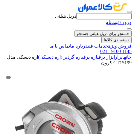
دریل هیلتی
ورود / ثبت‌نام
جستجو برای دریل هیلتی
جستجو
دسته‌بندی کالاها
فروش ویژه
خدمات فنی
درباره ما
تماس با ما
021 - 9100 1145
خانه
ابزار
ابزار برقی
اره برقی
اره گردبر (اره دیسکی)
اره دیسکی مدل
CT15199 کرون