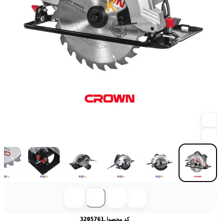
کد محصول
3205761