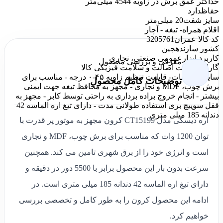
حداکثر عمق برش در زاویه 45
44 میلی‌متر
حفاظ
دارد
سایز شفت
20 میلی‌متر
اقلام همراه
- تیغه - آچار
کد کالا عمران
3205761
کشور سازنده
چین
کاربرد ابزار
عمومی صنعتی، نجاری
معرفی و بررسی محصول
گارانتی
ضمانت اصالت و سلامت فیزیکی کالا
سایر توضیحات
- قابلیت تنظیم زاویه ۴۵-۰ درجه - مناسب برای
توضیحات کامل محصول
برش چوب، MDF و نجاری - مجهز به محافظ تیغه جهت ایمنی
بیشتر - انجام خروج براده برداری به راحتی توسط کابر - مجهز به
قفل سوییچ بری استفاده طولانی مدت - دارای تیغ اره الماسه 42
دندانه 185 میلی‌ متری
اره دیسکی مدل CT15199 کرون مجهز به موتور پر قدرت با
توان 1200 وات که مناسب برای برش چوب، MDF و نجاری
است و انرژی خود را از برق شهری تامین می کند. همچنین
سرعت بدون بار این محصول برابر با 5500 دور در دقیقه و
دارای تیغ اره الماسه 42 دندانه 185 میلی‌ متری است. در
ادامه این محصول کرون را به طور کامل و تخصصی بررسی
خواهیم کرد.