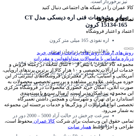
نیز برخوردار است.
کالا عمران را در شبکه های اجتماعی دنبال کنید
سایر مشخصات فنی اره دیسکی مدل CT
نمادها و مجوزها
15134-165 کرون
اعتماد و اعتبار فروشگاه
اره نفوذی 165 میلی متر کرون
با قابلیت تنظیم در زمان برش
روش‌های ارسال
روش‌های پرداخت
راهنمای خرید
درباره ما
تماس با ما
سوالات متداول
قوانین و مقررات
مجهز به دیمر جهت تنظیم سرعت چرخش تیغه
مجموعه کالا عمران با بیش از ۲۰ سال سابقه در زمینه فروش و
خدمات ابزارآلات تخصصی و ۱۰ هزار کالا از برترین برندهای اروپایی،
حداکثر عمق برش در زاویه 90 درجه 55 میلی‌متر
آمریکایی و آسیایی، یکی از معتبرترین فروشگاه‌های اینترنتی در این
حوزه می‌باشد. علاوه بر مشاهده و بررسی تخصصی محصولات به
حداکثر عمق برش در زاویه 45 درجه 38 میلی‌متر
صورت آنلاین، امکان خرید حضوری محصولات در فروشگاه مرکزی
این مجموعه نیز امکان‌پذیر است. ارسال سریع با بسته‌بندی
حداکثر سایز تیع 165 میلی‌متر با ضخامت 2.4
استاندارد برای تهران و شهرستان و همچنین داشتن تعمیرگاه
میلی‌متر
تخصصی انواع ابزارآلات از ویژگی‌ها و خدمات برجسته این مجموعه
به شمار می‌رود.
سرعت چرخش در حالت آزاد 5000 – 2000 دور در
تمامی حقوق این وب‌سایت برای شرکت
کالا عمران
محفوظ است،
دقیقه
طراحی و اجرا توسط
همیار سایت