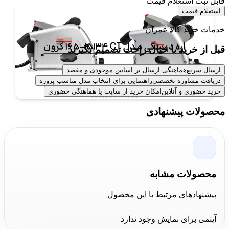
قابل ثبت استعلام قیمت
استعلام قیمت
خدمات خرید کالا عمران
قبل از خرید با خیال راحت تصمیم بگیرید
ارسال سریع
هماهنگی ارسال بر اساس موجودی و مقصد
دریافت مشاوره تخصصی
راهنمایی برای انتخاب مدل مناسب پروژه
خرید حضوری و آنلاین
امکان خرید از سایت یا هماهنگی حضوری
محصولات پیشنهادی
خرید اره دیسکی مدل CT 15134-165
کرون
محصولات مشابه
برای خرید
اره دیسکی مدل CT 15134-165 کرون
شما می
توانید به دو روش خرید آنلاین از سایت کالا عمران و خرید
پیشنهادهای مرتبط با این محصول
حضوری از
فروشگاه کالاعمران
اقدام نمایید. لیست قیمت
آیتمی برای نمایش وجود ندارد
تمامی ابزارآلات کرون در سایت کالا عمران به روز و در