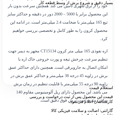
بسیار دقیق و شروع برش از وسط قطعه کار
خود را از برق شهری تامین می کند. همچنین سرعت بدون بار
این محصول برابر با 5000 – 2000 دور در دقیقه و حداکثر سایز
تیع 165 میلی‌متر با ضخامت 2.4 میلی‌متر است. در ادامه این
محصول کرون را به طور کامل و تخصصی بررسی خواهیم
کرد.
اره نفوذی 165 میلی متر کرون CT15134 مجهز به دیمر جهت
تنظیم سرعت چرخش تیغه و پورت خروجی خاک اره با
امکان اتصال به جاروبرقی است. همچنین دارای حداکثر عمق
برش در زاویه 45 درجه 38 میلی‌متر و حداکثر عمق برش در
زاویه 90 درجه 55 میلی‌متر با قابلیت تنظیم در زمان برش
استعلام قیمت
می باشد. این محصول دارای ریل آلومینیومی مقاوم 140
قیمت این محصول پس از ثبت درخواست و بررسی
سانتی متری جهت برش فوق دقیق است.
کارشناسان اعلام می‌شود.
گارانتی: اصالت و سلامت فیزیکی کالا