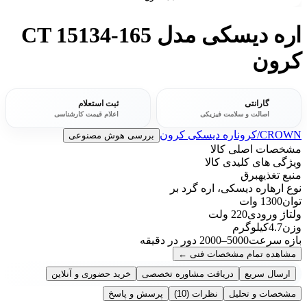
اره دیسکی مدل CT 15134-165
کرون
گارانتی
ثبت استعلام
اصالت و سلامت فیزیکی
اعلام قیمت کارشناسی
CROWN/کرون
اره دیسکی کرون
بررسی هوش مصنوعی
مشخصات اصلی کالا
ویژگی های کلیدی کالا
منبع تغذیه
برق
نوع اره
اره دیسکی، اره گرد بر
توان
1300 وات
ولتاژ ورودی
220 ولت
وزن
4.7کیلوگرم
بازه سرعت
5000–2000 دور در دقیقه
مشاهده تمام مشخصات فنی
←
ارسال سریع
دریافت مشاوره تخصصی
خرید حضوری و آنلاین
مشخصات و تحلیل
نظرات
(10)
پرسش و پاسخ