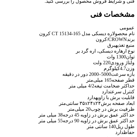
فنی و شرایط فروش محصول را بررسی کنید.
مشخصات فنی
عمومی
نام محصول
اره دیسکی مدل CT 15134-165 کرون
برند
CROWN/کرون
منبع تغذیه
برق
نوع اره
اره دیسکی، اره گرد بر
توان
1300 وات
ولتاژ ورودی
220 ولت
وزن
4.7کیلوگرم
بازه سرعت
5000–2000 دور در دقیقه
قطر صفحه
165 میلی‌متر
حداکثر ضخامت تیغه
4/2 میلی متر
کنترل سرعت
دارد
قابلیت برش با زاویه
دارد
ابعاد صفحه برش
۳۵x۲۴x۲۴ سانتی‌متر
ظرفیت برش در چوب
20 میلی‌متر
حد اکثر عمق برش در زاویه 45 درجه
38 میلی متر
حد اکثر عمق برش در زاویه 90 درجه
55 میلی متر
طول ریل
140 سانتی متر
حفاظ
دارد