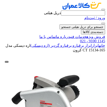
دریل هیلتی
ورود / ثبت‌نام
جستجو برای دریل هیلتی
جستجو
دسته‌بندی کالاها
فروش ویژه
خدمات فنی
درباره ما
تماس با ما
021 - 9100 1145
خانه
ابزار
ابزار برقی
اره برقی
اره گردبر (اره دیسکی)
اره دیسکی مدل
CT 15134-165 کرون