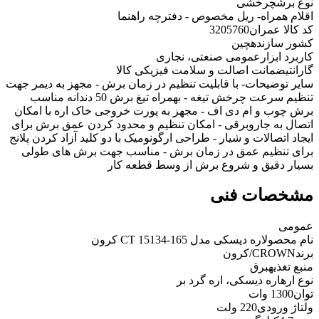
نوع برش
چرخشی
اقلام همراه
- ریل مخصوص - دفترچه راهنما
کد کالا عمران
3205760
کشور سازنده
چین
کاربرد ابزار
عمومی صنعتی، نجاری
گارانتی
ضمانت اصالت و سلامت فیزیکی کالا
سایر توضیحات
- با قابلیت تنظیم در زمان برش - مجهز به دیمر جهت
تنظیم سرعت چرخش تیغه - بهمراه تیغ برش 50 دندانه مناسب
برش چوب و ام دی اف - مجهز به پورت خروجی خاک اره با امکان
اتصال به جاروبرقی - امکان تنظیم و محدود کردن عمق برش برای
ایجاد اتصالات و شیار - طراحی ارگونومیک با دو کلید آزاد کردن پلانج
برای تنظیم عمق در زمان برش - مناسب جهت برش های طولی
بسیار دقیق و شروع برش از وسط قطعه کار
مشخصات فنی
عمومی
نام محصول
اره دیسکی مدل CT 15134-165 کرون
برند
CROWN/کرون
منبع تغذیه
برق
نوع اره
اره دیسکی، اره گرد بر
توان
1300 وات
ولتاژ ورودی
220 ولت