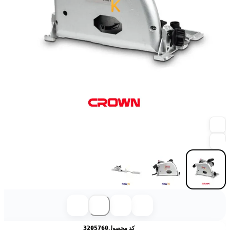
کد محصول
3205760