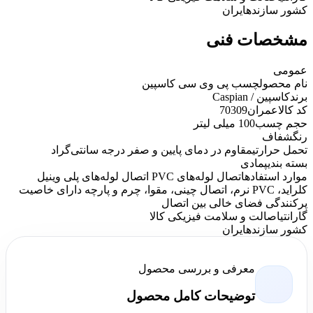
کشور سازنده
ایران
مشخصات فنی
عمومی
نام محصول
چسب پی وی سی کاسپین
برند
کاسپین / Caspian
کد کالاعمران
70309
حجم چسب
100 میلی لیتر
رنگ
شفاف
تحمل حرارتی
مقاوم در دمای پایین و صفر درجه سانتی‌گراد
بسته بندی
پمادی
موارد استفاده
اتصال لوله‌های PVC اتصال لوله‌های پلی وینیل
کلراید، PVC نرم، اتصال چینی، مقوا، چرم و پارچه دارای خاصيت
پرکنندگی فضای خالی بين اتصال
گارانتی
اصالت و سلامت فیزیکی کالا
کشور سازنده
ایران
معرفی و بررسی محصول
توضیحات کامل محصول