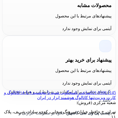
به‌طور موثری فضای خالی بین اتصالات را پر می‌کند و اتصال
محصولات مشابه
یکنواخت و محکمی ایجاد می‌نماید.
پیشنهادهای مرتبط با این محصول
چسب پی وی سی کاسپین
به دلیل ویژگی‌های خاص خود،
آیتمی برای نمایش وجود ندارد
مقاوم در برابر آب سرد و آب جوش تا دمای 90 درجه
سانتیگراد است. این ویژگی باعث می‌شود که این محصول در
پروژه‌های حساس به دما و رطوبت، مانند اتصالات لوله‌های
آب، مورد استفاده قرار گیرد. علاوه بر این، ثبات در مقابل
پیشنهاد برای خرید بهتر
انجماد به این معناست که چسب کاسپین در دماهای بسیار
پیشنهادهای مرتبط با این محصول
پایین و حتی در دمای صفر درجه سانتیگراد هم مقاومت خود
آیتمی برای نمایش وجود ندارد
را حفظ می‌کند. این ویژگی‌ها باعث می‌شوند که این چسب
گزینه‌ای مناسب برای استفاده در شرایط آب و هوایی مختلف
021-9100 1145
ساعت پاسخگویی شنبه تا پنجشنبه ۹ تا ۱۸
کاتالوگ و
کارت ویزیت
تنها کاتالوگ هوشمند ابزار در ایران
باشد.
شعبه مرکزی (فروش):
تهران، خ حافظ، خیابان سرهنگ سخایی، کوچه سادات شریف، پلاک
چسب پی وی سی کاسپین
علاوه بر مقاومت حرارتی و
۱۱