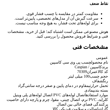
نقاط ضعف
مقاومت کمتر در مقایسه با چسب فشار قوی.
سرعت گیرش آن از مدل‌های تخصصی، پایین‌تر است.
برای لوله‌های تحت فشار، به هیچ وجه مناسب نیست.
هوش مصنوعی ممکن است اشتباه کند؛ قبل از خرید، مشخصات
فنی و شرایط فروش محصول را بررسی کنید.
مشخصات فنی
عمومی
نام محصول
چسب پی وی سی کاسپین
برند
کاسپین / Caspian
کد کالاعمران
70309
حجم چسب
100 میلی لیتر
رنگ
شفاف
تحمل حرارتی
مقاوم در دمای پایین و صفر درجه سانتی‌گراد
بسته بندی
پمادی
موارد استفاده
اتصال لوله‌های PVC اتصال لوله‌های پلی وینیل
کلراید، PVC نرم، اتصال چینی، مقوا، چرم و پارچه دارای خاصيت
پرکنندگی فضای خالی بين اتصال
گارانتی
اصالت و سلامت فیزیکی کالا