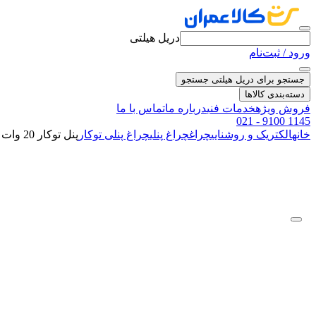
دریل هیلتی
ورود / ثبت‌نام
جستجو برای دریل هیلتی
جستجو
دسته‌بندی کالاها
فروش ویژه
خدمات فنی
درباره ما
تماس با ما
021 - 9100 1145
خانه
الکتریک و روشنایی
چراغ
چراغ پنلی
چراغ پنلی توکار
پنل توکار 20 وات سری 218 با سایز برش 115mm نمانور