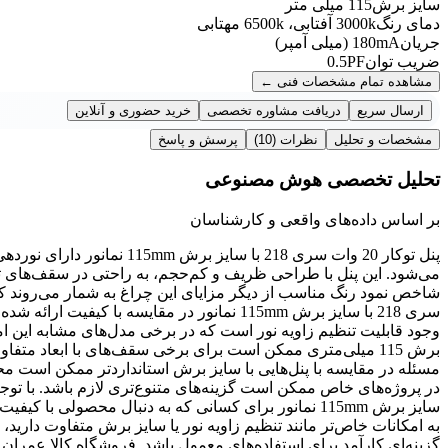
سایز برش
115 میلی متر
دمای رنگ
3000k آفتابی، 6500k مهتابی
جریان
180mA (میلی آمپر)
ضریب توان
0.5PF
مشاهده تمام مشخصات فنی
←
ارسال سریع
دریافت مشاوره تخصصی
خرید حضوری و آنلاین
مشخصات و تحلیل
نظرات
(10)
پرسش و پاسخ
تحلیل تخصصی هوش مصنوعی
بر اساس داده‌های واقعی و کارشناسان
پنل توکار 20 وات سری 218 با
می‌شود. این پنل با طراحی ظریف و کم‌حجم، به راحتی در سقف‌های تو
سری 218 با سایز برش 115mm نمانور در مقایسه 
وجود قابلیت تنظیم زاویه نور است که در برخی مدل‌های مشابه این امک
برش 115 میلی‌متری ممکن است برای برخی سقف‌های با ابعاد متفا
مسئله در مقایسه با پنل‌هایی با سایز برش استانداردتر ممکن است مح
سایز برش 115mm نمانور برای کسانی که به دنبال محصولی
به امکانات خاص‌تر مانند تنظیم زاویه نور یا سایز برش متفاوت دارید،
گزینه‌ای کارآمد برای استفاده‌های معمول باشد. فروشگاه کالا عمر