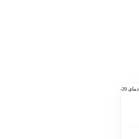
- مقرون به صرفه - دارای طول عمر بالا - مطابق با استانداردهای جهانی - شاخص کیفیت نور لامپ: 80CRI - عملکرد بهینه از دمای 20-