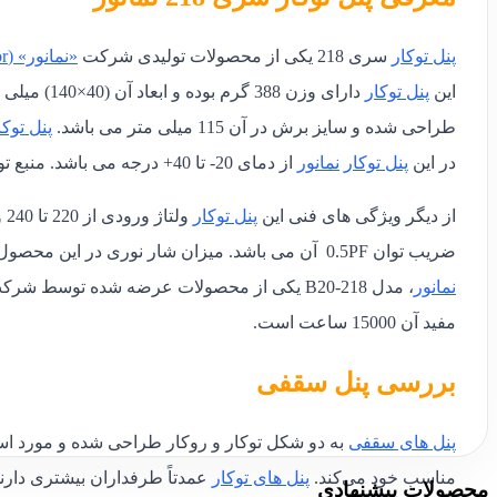
پنل توکار
سری 218 یکی از محصولات تولیدی شرکت
«نمانور» (Namanoor)
این
پنل توکار
دارای وزن 388 گرم بوده و ابعاد آن (40×140) میلی متر است. نور لامپ در این محصول
طراحی شده و سایز برش در آن 115 میلی متر می باشد.
پنل توکا
در این
پنل توکار
نمانور
از دمای 20- تا 40+ درجه می باشد. منبع تولید نور در این لامپ LEDهای از نوع SMD است.
از دیگر ویژگی های فنی این
پنل توکار
ضریب توان 0.5PF آن می باشد. میزان شار نوری در این محصول 1700lm است. بهره نوری آن نیز 85lm/w می باشد.
نمانور
، مدل B20-218 یکی از محصولات عرضه شده توسط شرکت
مفید آن 15000 ساعت است.
بررسی پنل سقفی
پنل های سقفی
به دو شکل توکار و روکار طراحی شده و مورد استف
مناسب خود می‌کند.
پنل های توکار
عمدتاً طرفداران بیشتری دارند 
محصولات پیشنهادی