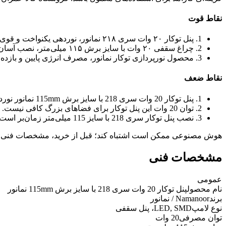
نقاط قوت
1. پنل توکار ۲۰ وات سری ۲۱۸ نمانور، نوردهی یکنواخت و قوی دارد.
2. چراغ سقفی ۲۰ وات با سایز برش ۱۱۵ میلی‌متر، نصب آسان و سریع را تضمین می‌کند.
3. محصول نورپردازی توکار نمانور، مصرف انرژی پایین و بازده بالا ارائه می‌دهد.
نقاط ضعف
1. پنل توکار 20 وات سری 218 با سایز برش 115mm نمانور نوردهی محدودی دارد.
2. توان 20 وات این پنل توکار برای فضاهای بزرگ کافی نیست.
3. نصب پنل توکار سری 218 با سایز 115 میلی‌متر زمان‌بر است.
هوش مصنوعی ممکن است اشتباه کند؛ قبل از خرید، مشخصات فنی 
مشخصات فنی
عمومی
نام محصول
پنل توکار 20 وات سری 218 با سایز برش 115mm نمانور
برند
Namanoor / نمانور
نوع لامپ
LED, SMD، پنل سقفی
توان مصرفی
20 وات