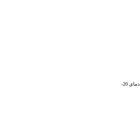
- مقرون به صرفه - دارای طول عمر بالا - مطابق با استانداردهای جهانی - شاخص کیفیت نور لامپ: 80CRI - عملکرد بهینه از دمای 20-