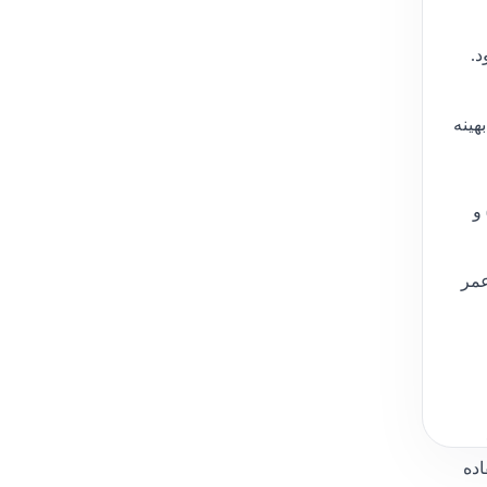
شود.
ملکرد بهینه
میلی آمپر) و
 7500x و طول عمر
اده