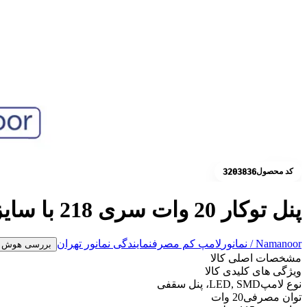
کد محصول
3203836
پنل توکار 20 وات سری 218 با سایز برش 115mm نمانور
Namanoor / نمانور
لامپ کم مصرف
نمایندگی نمانور تهران
بررسی هوش 
مشخصات اصلی کالا
ویژگی های کلیدی کالا
نوع لامپ
LED, SMD، پنل سقفی
توان مصرفی
20 وات