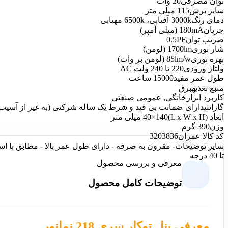
توان مصرفی
20 وات
سایز برش
115 میلی متر
دمای رنگ
3000k آفتابی، 6500k مهتابی
جریان
180mA (میلی آمپر)
ضریب توان
0.5PF
شار نوری
1700lm (لومن)
بهره نوری
85lm/w (لومن بر وات)
ولتاژ ورودی
220 تا 240 ولت AC
طول عمر مفید
15000 ساعت
منبع تغذیه
برق
کاربرد ابزار
خانگی, عمومی صنعتی
گارانتی
دارای ضمانت بی قید و شرط یک ساله شرکتی (به غیر از آسیب
ابعاد (L x W x H)
40×140 میلی متر
وزن
390 گرم
کد کالا عمران
3203836
سایر توضیحات
تا 40 درجه
معرفی و بررسی محصول
توضیحات کامل محصول
معرفی پنل توکار سری 218 نمانور