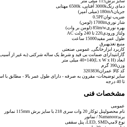
سایز برش
115 میلی متر
دمای رنگ
3000k آفتابی، 6500k مهتابی
جریان
180mA (میلی آمپر)
ضریب توان
0.5PF
شار نوری
1700lm (لومن)
بهره نوری
85lm/w (لومن بر وات)
ولتاژ ورودی
220 تا 240 ولت AC
طول عمر مفید
15000 ساعت
منبع تغذیه
برق
کاربرد ابزار
خانگی, عمومی صنعتی
گارانتی
دارای ضمانت بی قید و شرط یک ساله شرکتی (به غیر از آسیب
ابعاد (L x W x H)
40×140 میلی متر
وزن
390 گرم
کد کالا عمران
3203836
سایر توضیحات
تا 40 درجه
مشخصات فنی
عمومی
نام محصول
پنل توکار 20 وات سری 218 با سایز برش 115mm نمانور
برند
Namanoor / نمانور
نوع لامپ
LED, SMD، پنل سقفی