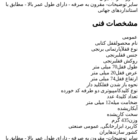
سایر توضیحات
- مقرون به صرفه - دارای طول عمر بالا - مطابق با
استانداردهای جهانی
مشخصات فنی
عمومی
نام محصول
قفل کتابی
نوع قفل
آپارتمانی برنجی
جنس قفل
برنجی
روکش قفل
برنجی
طول قفل
70 میلی متر
عرض قفل
20 میلی متر
ارتفاع قفل
74 میلی متر
نحوه باز شدن قفل
کلید دار
نوع کلید
کامپیوتری دو طرفه کد خورده
تعداد کلید
4 عدد
ضخامت میله
12 میلی متر
آبکاری
شده
سخت کاری
شده
وزن
435 گرم
کاربرد ابزار
خانگی, عمومی صنعتی
کشور سازنده
ایران
سایر توضیحات
- مقرون به صرفه - دارای طول عمر بالا - مطابق با