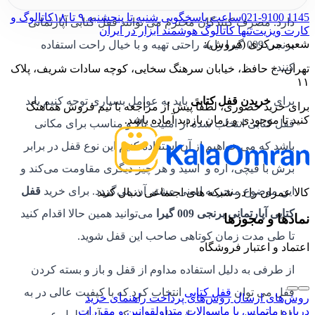
021-9100 1145
ساعت پاسخگویی شنبه تا پنجشنبه ۹ تا ۱۸
کاتالوگ و
دارد. مصرف کنندگان محترم می توانند قفل کتابی آپارتمانی
کارت ویزیت
تنها کاتالوگ هوشمند ابزار در ایران
شعبه مرکزی (فروش):
برنجی 009 گیرا را به راحتی تهیه و با خیال راحت استفاده
کنند.
تهران، خ حافظ، خیابان سرهنگ سخایی، کوچه سادات شریف، پلاک
۱۱
برای
خریدن قفل کتابی
باید به عوامل بسیاری توجه کنیم باید
برای خرید حضوری، لطفاً پیش از مراجعه با تیم فروش هماهنگ
کنید تا موجودی و زمان بازدید آماده باشد.
قفل کتابی انتخاب شده از امنیت بالا و مناسب برای مکانی
باشد که می خواهیم از آن استفاده کنیم این نوع قفل در برابر
برش با قیچی، اره و اسید و هر چیز دیگری مقاومت می‌کند و
این موضوع منجر به ایمنی بیشتر آن می‌گردد. برای خرید
قفل
کالا عمران را در شبکه های اجتماعی دنبال کنید
کتابی آپارتمانی برنجی 009 گیرا
می‌توانید همین حالا اقدام کنید
نمادها و مجوزها
تا طی مدت‌ زمان کوتاهی صاحب این قفل شوید.
اعتماد و اعتبار فروشگاه
از طرفی به دلیل استفاده مداوم از قفل و باز و بسته کردن
قفل می توان
قفل کتابی
انتخاب کرد که با کیفیت عالی در به
روش‌های ارسال
روش‌های پرداخت
راهنمای خرید
درباره ما
تماس با ما
سوالات متداول
قوانین و مقررات
بازار عرضه می شود و استفاده شده که در آنها طول عمر