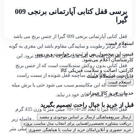
برسی قفل کتابی آپارتمانی برنجی 009
گیرا
قفل کتابی آپارتمانی برنجی 009 گیرا از جنس برنج می باشد
استعلام قیمت
که در برابر رطوبت و ساییدگی مقاوم باشد این مغزی به گونه
قیمت این محصول پس از ثبت درخواست و بررسی
ای طراحی شده که کلید های متفرقه داخل قفل نرود. این
کارشناسان اعلام می‌شود.
قفل کتابی بدون روکش سندبلاست است که از جنس برنج
گارانتی: اصالت و سلامت فیزیکی کالا
است مدل 009 دارای ساچمه قفل شونده از سمت راست
قابل ثبت استعلام قیمت
استعلام قیمت
میله است که این مکانیسم سبب می شود حتی با برش میله
خدمات خرید کالا عمران
با سنگ فرز میله از جای خود در نیاید.
قبل از خرید با خیال راحت تصمیم بگیرید
قفل 009 گیرا با ابعاد 20×74×70 میلی متر با وزن 435 گرم
ارسال سریع
هماهنگی ارسال بر اساس موجودی و مقصد
دارای پهنای قسمت قفل شونده‌ ی 34 میلی‌ متر ، فاصله زير
دریافت مشاوره تخصصی
راهنمایی برای انتخاب مدل مناسب پروژه
ميله تا بدنه قفل 25 میلی متر ، ضخامت حلقه ی 12 میلی متر
خرید حضوری و آنلاین
امکان خرید از سایت یا هماهنگی حضوری