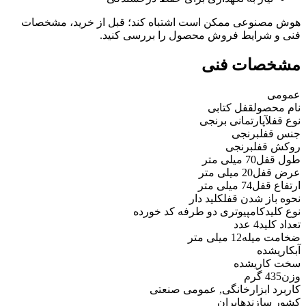
هوش مصنوعی ممکن است اشتباه کند؛ قبل از خرید، مشخصات
فنی و شرایط فروش محصول را بررسی کنید.
مشخصات فنی
عمومی
نام محصول
قفل کتابی
نوع قفل
آپارتمانی برنجی
جنس قفل
برنجی
روکش قفل
برنجی
طول قفل
70 میلی متر
عرض قفل
20 میلی متر
ارتفاع قفل
74 میلی متر
نحوه باز شدن قفل
کلید دار
نوع کلید
کامپیوتری دو طرفه کد خورده
تعداد کلید
4 عدد
ضخامت میله
12 میلی متر
آبکاری
شده
سخت کاری
شده
وزن
435 گرم
کاربرد ابزار
خانگی, عمومی صنعتی
کشور سازنده
ایران