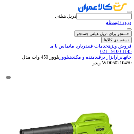
دریل هیلتی
ورود / ثبت‌نام
جستجو برای دریل هیلتی
جستجو
دسته‌بندی کالاها
فروش ویژه
خدمات فنی
درباره ما
تماس با ما
021 - 9100 1145
خانه
ابزار
ابزار برقی
دمنده و مکنده
بلوور
بلوور 450 وات مدل
WD050210450 ویدو