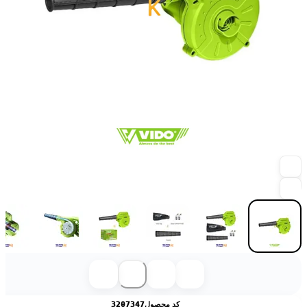
کد محصول
3207347