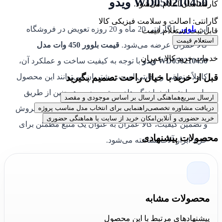
WD050210450 ویدو
کارشناسان اعلام می‌شود.
گارانتی: اصالت و سلامت فیزیکی کالا
این
بلوور
با گارانتی 20 ماه و 20 روزه تعویض در فروشگاه
قابل ثبت استعلام قیمت
استعلام قیمت
کالا عمران عرضه می‌شود.
قیمت بلوور 450 وات مدل
خدمات خرید کالا عمران
WD050210450 ویدو
با توجه به کیفیت ساخت و عملکرد آن،
قبل از خرید با خیال راحت تصمیم بگیرید
کاملاً منطقی و رقابتی است. مشتریان می‌توانند این محصول
را به راحتی از نمایندگی‌های معتبر ویدو و همچنین از طریق
ارسال سریع
هماهنگی ارسال بر اساس موجودی و مقصد
وب‌سایت کالا عمران تهیه کنند. با ارائه خدمات پس از فروش
دریافت مشاوره تخصصی
راهنمایی برای انتخاب مدل مناسب پروژه
خرید حضوری و آنلاین
امکان خرید از سایت یا هماهنگی حضوری
و تضمین کیفیت، کالا عمران به عنوان یک منبع مطمئن برای
محصولات پیشنهادی
خرید ابزار آلات شناخته می‌شود.
جمع‌بندی کارشناسان کالا عمران درباره دستگاه
دمنده و مکنده ویدو مدل WD050210450:
محصولات مشابه
کارشناسان کالا عمران
بلوور 450 وات مدل WD050210450
پیشنهادهای مرتبط با این محصول
ویدو
را به عنوان ابزاری باکیفیت و کارآمد در زمینه‌های