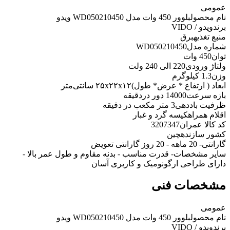
عمومی
نام محصول
بلوور 450 وات مدل WD050210450 ویدو
برند
ویدو / VIDO
منبع تغذیه
برق
شماره مدل
WD050210450
توان
450 وات
ولتاژ ورودی
220 الی 240 ولت
وزن
1.3 کیلوگرم
ابعاد ( ارتفاع * عرض* طول)
۲۵x۲۲x۱۲ سانتی‌متر
بازه سرعت
14000 دور دردقیقه
ظرفیت باددهی
3 متر مکعب در دقیقه
اقلام همراه
کیسه گرد و غبار
کد کالا عمران
3207347
کشور سازنده
چین
گارانتی
- 20 ماهه - 20 روز گارانتی تعویض
سایر مشخصات
- قدرت مناسب - بدنه مقاوم و طول عمر بالا -
دارای طراحی ارگونومیک و کاربری آسان
مشخصات فنی
عمومی
نام محصول
بلوور 450 وات مدل WD050210450 ویدو
برند
ویدو / VIDO