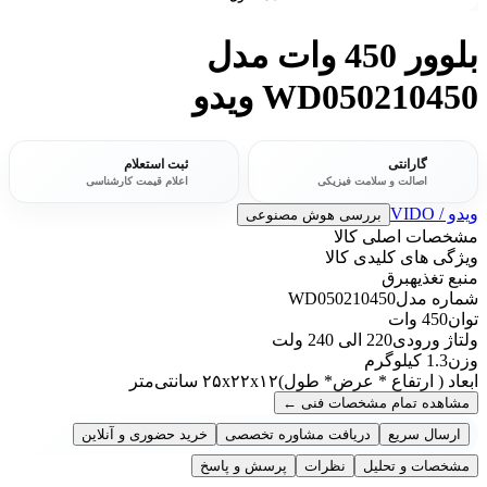
بلوور 450 وات مدل
WD050210450 ویدو
گارانتی
ثبت استعلام
اصالت و سلامت فیزیکی
اعلام قیمت کارشناسی
ویدو / VIDO
بررسی هوش مصنوعی
مشخصات اصلی کالا
ویژگی های کلیدی کالا
منبع تغذیه
برق
شماره مدل
WD050210450
توان
450 وات
ولتاژ ورودی
220 الی 240 ولت
وزن
1.3 کیلوگرم
ابعاد ( ارتفاع * عرض* طول)
۲۵x۲۲x۱۲ سانتی‌متر
مشاهده تمام مشخصات فنی
←
ارسال سریع
دریافت مشاوره تخصصی
خرید حضوری و آنلاین
مشخصات و تحلیل
نظرات
پرسش و پاسخ