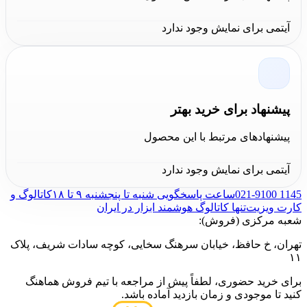
مختلف معرفی می‌کنند. این دستگاه با وزن 1.3 کیلوگرم و
آیتمی برای نمایش وجود ندارد
طراحی ارگونومیک، کار با آن را برای کاربران ساده و راحت
کرده است. اما، برخی از کاربران ممکن است به قدرت
بیشتر یا قابلیت‌های اضافی نیاز داشته باشند که در این مدل
موجود نیست. در نهایت، فروشگاه
کالا عمران
این دستگاه
پیشنهاد برای خرید بهتر
دستگاه دمنده و مکنده ویدو مدل WD050210450
را با تضمین
پیشنهادهای مرتبط با این محصول
اصالت و خدمات پس از فروش عالی در دسترس مشتریان
آیتمی برای نمایش وجود ندارد
قرار می‌دهد.
021-9100 1145
ساعت پاسخگویی شنبه تا پنجشنبه ۹ تا ۱۸
کاتالوگ و
کارت ویزیت
تنها کاتالوگ هوشمند ابزار در ایران
شعبه مرکزی (فروش):
تهران، خ حافظ، خیابان سرهنگ سخایی، کوچه سادات شریف، پلاک
۱۱
برای خرید حضوری، لطفاً پیش از مراجعه با تیم فروش هماهنگ
کنید تا موجودی و زمان بازدید آماده باشد.