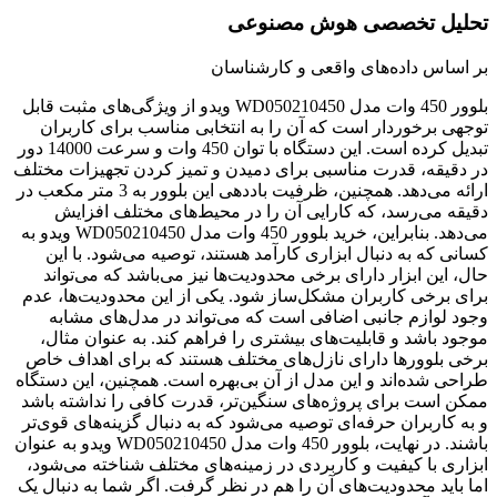
تحلیل تخصصی هوش مصنوعی
بر اساس داده‌های واقعی و کارشناسان
بلوور 450 وات مدل WD050210450 ویدو از ویژگی‌های مثبت قابل
توجهی برخوردار است که آن را به انتخابی مناسب برای کاربران
تبدیل کرده است. این دستگاه با توان 450 وات و سرعت 14000 دور
در دقیقه، قدرت مناسبی برای دمیدن و تمیز کردن تجهیزات مختلف
ارائه می‌دهد. همچنین، ظرفیت باددهی این بلوور به 3 متر مکعب در
دقیقه می‌رسد، که کارایی آن را در محیط‌های مختلف افزایش
می‌دهد. بنابراین، خرید بلوور 450 وات مدل WD050210450 ویدو به
کسانی که به دنبال ابزاری کارآمد هستند، توصیه می‌شود. با این
حال، این ابزار دارای برخی محدودیت‌ها نیز می‌باشد که می‌تواند
برای برخی کاربران مشکل‌ساز شود. یکی از این محدودیت‌ها، عدم
وجود لوازم جانبی اضافی است که می‌تواند در مدل‌های مشابه
موجود باشد و قابلیت‌های بیشتری را فراهم کند. به عنوان مثال،
برخی بلوورها دارای نازل‌های مختلف هستند که برای اهداف خاص
طراحی شده‌اند و این مدل از آن بی‌بهره است. همچنین، این دستگاه
ممکن است برای پروژه‌های سنگین‌تر، قدرت کافی را نداشته باشد
و به کاربران حرفه‌ای توصیه می‌شود که به دنبال گزینه‌های قوی‌تر
باشند. در نهایت، بلوور 450 وات مدل WD050210450 ویدو به عنوان
ابزاری با کیفیت و کاربردی در زمینه‌های مختلف شناخته می‌شود،
اما باید محدودیت‌های آن را هم در نظر گرفت. اگر شما به دنبال یک