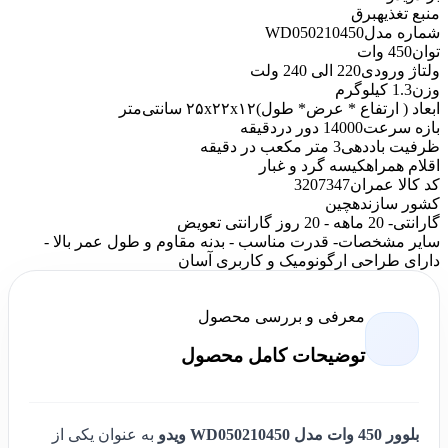
منبع تغذیه
برق
شماره مدل
WD050210450
توان
450 وات
ولتاژ ورودی
220 الی 240 ولت
وزن
1.3 کیلوگرم
ابعاد ( ارتفاع * عرض* طول)
۲۵x۲۲x۱۲ سانتی‌متر
بازه سرعت
14000 دور دردقیقه
ظرفیت باددهی
3 متر مکعب در دقیقه
اقلام همراه
کیسه گرد و غبار
کد کالا عمران
3207347
کشور سازنده
چین
گارانتی
- 20 ماهه - 20 روز گارانتی تعویض
سایر مشخصات
- قدرت مناسب - بدنه مقاوم و طول عمر بالا -
دارای طراحی ارگونومیک و کاربری آسان
معرفی و بررسی محصول
توضیحات کامل محصول
بلوور 450 وات مدل WD050210450 ویدو
به عنوان یکی از