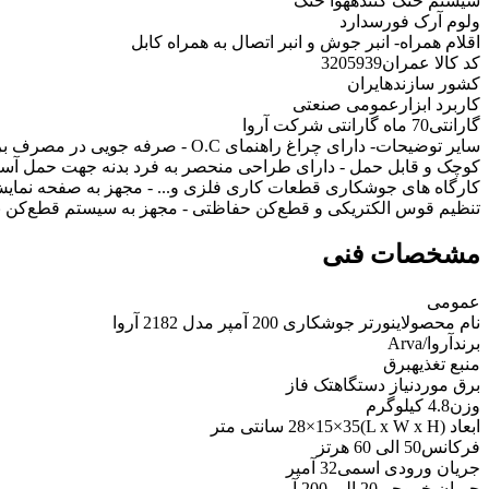
سیستم خنک کننده
هوا خنک
ولوم آرک فورس
دارد
اقلام همراه
- انبر جوش و انبر اتصال به همراه کابل
کد کالا عمران
3205939
کشور سازنده
ایران
کاربرد ابزار
عمومی صنعتی
گارانتی
70 ماه گارانتی شرکت آروا
سایر توضیحات
- دارای چراغ راهنمای O.C - صرفه 
کارگاه های جوشکاری قطعات کاری فلزی و... - مجهز به صفحه نمایش
تنظیم قوس الکتریکی و قطع‌کن حفاظتی - مجهز به سیستم قطع‌کن ب
مشخصات فنی
عمومی
نام محصول
اینورتر جوشکاری 200 آمپر مدل 2182 آروا
برند
آروا/Arva
منبع تغذیه
برق
برق موردنیاز دستگاه
تک فاز
وزن
4.8 کیلوگرم
ابعاد (L x W x H)
28×15×35 سانتی متر
فرکانس
50 الی 60 هرتز
جریان ورودی اسمی
32 آمپر
جریان خروجی
20 الی 200 آمپر