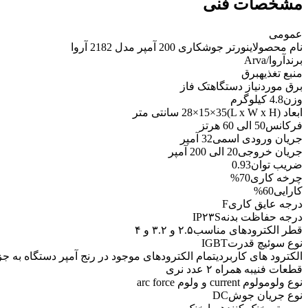
مشخصات فنی
عمومی
نام محصول
اینورتر جوشکاری 200 آمپر مدل 2182 آروا
برند
آروا/Arva
منبع تغذیه
برق
برق موردنیاز دستگاه
تک فاز
وزن
4.8 کیلوگرم
ابعاد (L x W x H)
28×15×35 سانتی متر
فرکانس
50 الی 60 هرتز
جریان ورودی اسمی
32 آمپر
جریان خروجی
20 الی 200 آمپر
ضریب توان
0.93
چرخه کاری
70%
کارایی
60%
درجه‌ عایق کاری
F
درجه حفاظت بدنه
IP۲۳S
قطر الکترودهای مناسب
۲.۵ و ۳.۲ و ۴
نوع سوئیچ قدرت
IGBT
الکترود های کاربردی
تمام الكترودهای موجود در رنج آمپر دستگاه به ج
قطعات فنی
به همراه ۲ عدد نری
نوع ولوم
ولوم current و ولوم arc force
نوع جریان جوش
DC