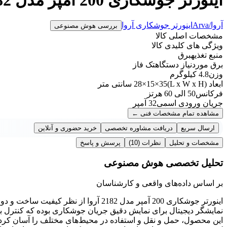
آروا/Arva
اینورتر جوشکاری آروا
بررسی هوش مصنوعی
مشخصات اصلی کالا
ویژگی های کلیدی کالا
منبع تغذیه
برق
برق موردنیاز دستگاه
تک فاز
وزن
4.8 کیلوگرم
ابعاد (L x W x H)
28×15×35 سانتی متر
فرکانس
50 الی 60 هرتز
جریان ورودی اسمی
32 آمپر
مشاهده تمام مشخصات فنی
←
ارسال سریع
دریافت مشاوره تخصصی
خرید حضوری و آنلاین
مشخصات و تحلیل
نظرات
(10)
پرسش و پاسخ
تحلیل تخصصی هوش مصنوعی
بر اساس داده‌های واقعی و کارشناسان
اینورتر جوشکاری 200 آمپر مدل 2182 آروا 
نمایشگر دیجیتال برای نمایش دقیق جریان جوشکاری بوده که کنترل ب