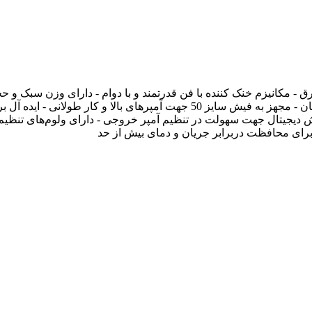
جویی در مصرف برق - مکانیزم خنک کننده با فن قدرتمند و با دوام - دارای وزن سبک و 
کوچک و قابل حمل - دارای طراحی منحصر به فرد بدنه جهت حمل آسان - مجهز به فیش سایز 50 جهت آمپرهای بالا و کار طولانی - اید
 دیجیتال جهت سهولت در تنظیم آمپر خروجی - دارای ولوم‌های تنظیم
رای محافظت دربرابر جریان و دمای بیش از حد