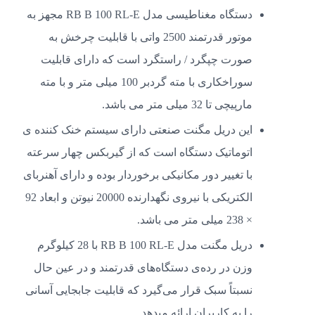
دستگاه مغناطیسی مدل RB B 100 RL-E مجهز به
موتور قدرتمند 2500 واتی با قابلیت چرخش به
صورت چپگرد / راستگرد است که دارای قابلیت
سوراخکاری با مته گردبر 100 میلی متر و با مته
مارپیچی تا 32 میلی متر می باشد.
این دریل مگنت صنعتی دارای سیستم خنک کننده ی
اتوماتیک دستگاه است که از گیربکس چهار سرعته
با تغییر دور مکانیکی برخوردار بوده و دارای آهنربای
الکتریکی با نیروی نگهدارنده 20000 نیوتن و ابعاد 92
× 238 میلی متر می باشد.
دریل مگنت مدل RB B 100 RL-E با 28 کیلوگرم
وزن در رده‌ی دستگاه‌های قدرتمند و در عین حال
نسبتاً سبک قرار می‌گیرد که قابلیت جابجایی آسانی
را به کاربران ارائه میدهد.