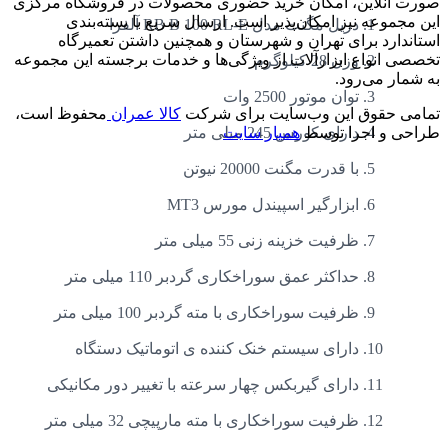
صورت آنلاین، امکان خرید حضوری محصولات در فروشگاه مرکزی
این مجموعه نیز امکان‌پذیر است. ارسال سریع با بسته‌بندی
دریل مگنت مدل RB B 100 RL-E آلفرا
استاندارد برای تهران و شهرستان و همچنین داشتن تعمیرگاه
تخصصی انواع ابزارآلات از ویژگی‌ها و خدمات برجسته این مجموعه
وزن 28 کیلوگرم
به شمار می‌رود.
توان موتور 2500 وات
تمامی حقوق این وب‌سایت برای شرکت
کالا عمران
محفوظ است،
دارای کورس 245 میلی متر
طراحی و اجرا توسط
همیار سایت
با قدرت مگنت 20000 نیوتن
ابزارگیر اسپیندل مورس MT3
ظرفیت خزینه زنی 55 میلی متر
حداکثر عمق سوراخکاری گردبر 110 میلی متر
ظرفیت سوراخکاری با مته گردبر 100 میلی متر
دارای سیستم خنک کننده ی اتوماتیک دستگاه
دارای گیربکس چهار سرعته با تغییر دور مکانیکی
ظرفیت سوراخکاری با مته مارپیچی 32 میلی متر