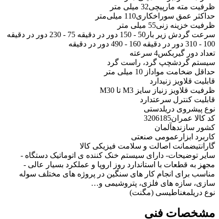
ظرفیت مته مارپیچی
32 میلی متر
حداکثر عمق سوراخکاری
110 میلی‌متر
ظرفیت خزینه زنی
55 میلی متر
سرعت گردش زیر بار
50 - 150 دور در دقیقه 75 - 230 دور در دقیقه
100 - 310 دور در دقیقه 160 - 490 دور در دقیقه
تعداد دور گیربکس
4 سرعته
سیستم گردش
چپ گرد، راست گرد
حداقل ضخامت مواد
از 10 میلی متر
قابلیت قلاویز زنی
دارد
ظرفیت قلاویز زنی
از سایز M3 تا M30
قابلیت کنترل سرعت
دارد
نوع پیشروی دریل
دستی
کد کالا عمران
3206185
کشور سازنده
آلمان
کاربرد ابزار
عمومی صنعتی
گارانتی
ضمانت اصالت و سلامت فیزیکی کالا
سایر توضیحات
- دارای سیستم خنک کننده ی اتوماتیک دستگاه -
مجهز به قطعات با استاندارد روز اروپا و عملکرد بسیار عالی -
مناسب برای انجام کار های سنگین در پروژه های مختلف سوله
سازی، سازه های فلزی، پتروشیمی و…
نوع دریل
مغناطیسی (مگنت)
مشخصات فنی