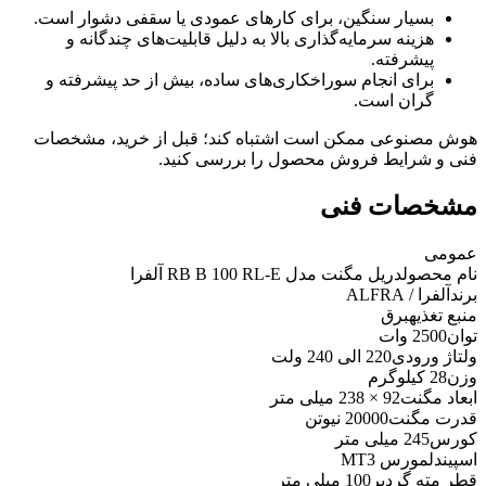
بسیار سنگین، برای کارهای عمودی یا سقفی دشوار است.
هزینه سرمایه‌گذاری بالا به دلیل قابلیت‌های چندگانه و
پیشرفته.
برای انجام سوراخکاری‌های ساده، بیش از حد پیشرفته و
گران است.
هوش مصنوعی ممکن است اشتباه کند؛ قبل از خرید، مشخصات
فنی و شرایط فروش محصول را بررسی کنید.
مشخصات فنی
عمومی
نام محصول
دریل مگنت مدل RB B 100 RL-E آلفرا
برند
آلفرا / ALFRA
منبع تغذیه
برق
توان
2500 وات
ولتاژ ورودی
220 الی 240 ولت
وزن
28 کیلوگرم
ابعاد مگنت
92 × 238 میلی متر
قدرت مگنت
20000 نیوتن
کورس
245 میلی متر
اسپیندل
مورس MT3
قطر مته گردبر
100 میلی متر