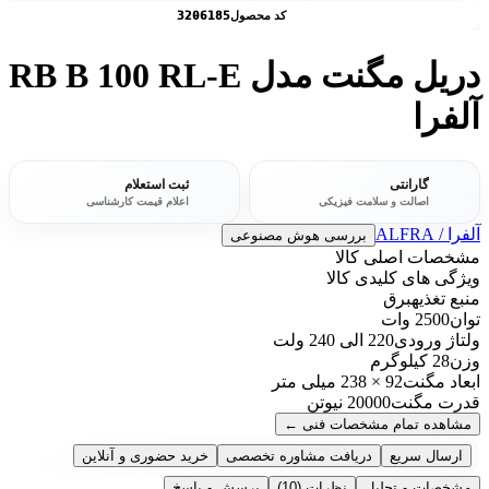
کد محصول
3206185
دریل مگنت مدل RB B 100 RL-E
آلفرا
گارانتی
ثبت استعلام
اصالت و سلامت فیزیکی
اعلام قیمت کارشناسی
آلفرا / ALFRA
بررسی هوش مصنوعی
مشخصات اصلی کالا
ویژگی های کلیدی کالا
منبع تغذیه
برق
توان
2500 وات
ولتاژ ورودی
220 الی 240 ولت
وزن
28 کیلوگرم
ابعاد مگنت
92 × 238 میلی متر
قدرت مگنت
20000 نیوتن
مشاهده تمام مشخصات فنی
←
ارسال سریع
دریافت مشاوره تخصصی
خرید حضوری و آنلاین
مشخصات و تحلیل
نظرات
(10)
پرسش و پاسخ