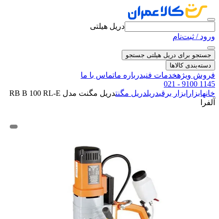
دریل هیلتی
ورود / ثبت‌نام
جستجو برای دریل هیلتی
جستجو
دسته‌بندی کالاها
فروش ویژه
خدمات فنی
درباره ما
تماس با ما
021 - 9100 1145
خانه
ابزار
ابزار برقی
دریل
دریل مگنت
دریل مگنت مدل RB B 100 RL-E
آلفرا