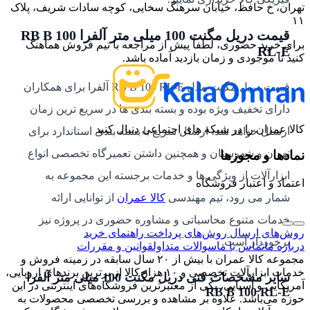
تهران، خ حافظ، خیابان سرهنگ سخایی، کوچه سادات شریف، پلاک
۱۱
قیمت دریل مگنت 100 میلی متر آلفرا RB B 100
برای خرید حضوری، لطفاً پیش از مراجعه با تیم فروش هماهنگ
RL-E
کنید تا موجودی و زمان بازدید آماده باشد.
قیمت دریل مگنت مدل RB B 100 RL-E آلفرا برای همکاران
دارای تخفیف ویژه بوده و بسته بندی ها در سریع ترین زمان
کالا عمران را در شبکه های اجتماعی دنبال کنید
ارسال خواهد شد، ارسال سریع با بسته بندی استاندارد برای
تهران و شهرستان و همچنین داشتن تعمیرگاه تخصصی انواع
نمادها و مجوزها
ابزارآلات از ویژگی ها و خدمات برجسته این مجموعه به
اعتماد و اعتبار فروشگاه
شمار می رود، تیم مهندسی
کالا عمران
از توانایی ارائه
خدمات متنوع محاسباتی و مشاوره حضوری در پروژه نیز
روش‌های ارسال
روش‌های پرداخت
راهنمای خرید
برخوردار است.
درباره ما
تماس با ما
سوالات متداول
قوانین و مقررات
مجموعه کالا عمران با بیش از ۲۰ سال سابقه در زمینه فروش و
خدمات ابزارآلات تخصصی و ۱۰ هزار کالا از برترین برندهای اروپایی،
سایر مشخصات فنی دریل مگنت 100 میلی متر آلفرا
آمریکایی و آسیایی، یکی از معتبرترین فروشگاه‌های اینترنتی در این
RB B 100 RL-E
حوزه می‌باشد. علاوه بر مشاهده و بررسی تخصصی محصولات به