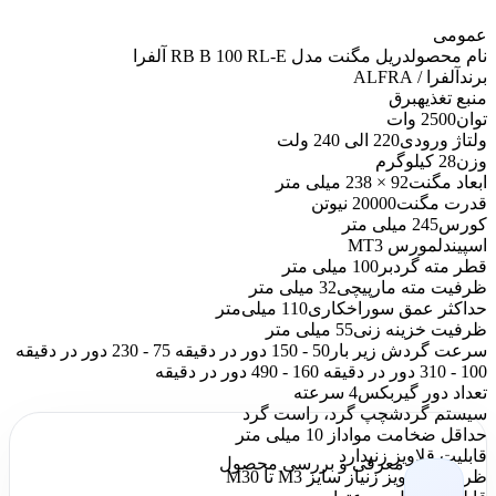
عمومی
نام محصول
دریل مگنت مدل RB B 100 RL-E آلفرا
برند
آلفرا / ALFRA
منبع تغذیه
برق
توان
2500 وات
ولتاژ ورودی
220 الی 240 ولت
وزن
28 کیلوگرم
ابعاد مگنت
92 × 238 میلی متر
قدرت مگنت
20000 نیوتن
کورس
245 میلی متر
اسپیندل
مورس MT3
قطر مته گردبر
100 میلی متر
ظرفیت مته مارپیچی
32 میلی متر
حداکثر عمق سوراخکاری
110 میلی‌متر
ظرفیت خزینه زنی
55 میلی متر
سرعت گردش زیر بار
50 - 150 دور در دقیقه 75 - 230 دور در دقیقه
100 - 310 دور در دقیقه 160 - 490 دور در دقیقه
تعداد دور گیربکس
4 سرعته
سیستم گردش
چپ گرد، راست گرد
حداقل ضخامت مواد
از 10 میلی متر
قابلیت قلاویز زنی
دارد
معرفی و بررسی محصول
ظرفیت قلاویز زنی
از سایز M3 تا M30