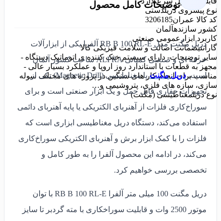
قابلیت کنترل سرعت
دارد
توضیحات کامل محصول
نوع پیشروی دریل
دستی
کد کالا عمران
3206185
کشور سازنده
آلمان
کاربرد ابزار
عمومی صنعتی
دریل مگنت مدل RB B 100 RL-E آلفرا یکی از ابزارآلات
گارانتی
ضمانت اصالت و سلامت فیزیکی کالا
سایر توضیحات
- دارای سیستم خنک کننده ی اتوماتیک دستگاه -
حرفه ای و صنعتی کمپانی ALFRA ساخت کشور آلمان
مجهز به قطعات با استاندارد روز اروپا و عملکرد بسیار عالی -
است،
دریل مگنت
یا مغناطیسی (Magnetic Drill) یکی از
مناسب برای انجام کار های سنگین در پروژه های مختلف سوله
سازی، سازه های فلزی، پتروشیمی و…
تجهیزات حفاری قابل حمل و یک ابزار صنعتی است و برای
نوع دریل
مغناطیسی (مگنت)
سوراخ‌کاری فلزات از آهنربای الکتریکی یا پایه آهنربای دائمی
استفاده می‌کند، دستگاه دریل مغناطیسی ابزاری است که
فلزات را با کمک ابزار برش و آهنربای الکتریکی سوراخ‌کاری
می‌کند، در ادامه این محصول آلفرا را به طور کامل و
تخصصی بررسی خواهیم کرد.
دریل مگنت 100 میلی متر آلفرا RB B 100 RL-E با توان
موتور 2500 وات و قابلیت سوراخکاری با مته گردبر تا سایز