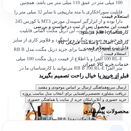
100 میلی متر در عمق 110 میلی متر می باشد، همچنین
قابلیت سوراخکاری با مته مارپیچی تا سایز 32 میلی متر را
استعلام قیمت
دارا بوده و از ابزارگیر اسپیندل مورس MT3 با کورس 245
قیمت این محصول پس از ثبت درخواست و بررسی
میلی متر بهره مند است، این دریل مگنت آلمانی قابلیت
کارشناسان اعلام می‌شود.
چرخش به صورت چپگرد و راستگرد و قلاویز کاری از سایز
گارانتی: اصالت و سلامت فیزیکی کالا
قابل ثبت استعلام قیمت
M3 تا M30 را دارد، شما برای خرید دریل مگنت مدل RB B
استعلام قیمت
100 RL-E آلفرا و یا اطلاع از قیمت دریل مگنت 100 میلی
خدمات خرید کالا عمران
متر آلفرا RB B 100 RL-E می‌توانید با کارشناسان ما در
قبل از خرید با خیال راحت تصمیم بگیرید
ارتباط باشید.
ارسال سریع
هماهنگی ارسال بر اساس موجودی و مقصد
دریافت مشاوره تخصصی
راهنمایی برای انتخاب مدل مناسب پروژه
خرید حضوری و آنلاین
امکان خرید از سایت یا هماهنگی حضوری
محصولات پیشنهادی