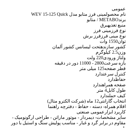
عمومی
نام محصول
مینی فرز متابو مدل WEV 15-125 Quick
برند
METABO / متابو
منبع تغذیه
برق
نوع فرز
مینی فرز
نوع مینی فرز
فرز برش
توان
1550 وات
کشور سازنده
تحت لیسانس کشور آلمان
وزن
2.5 کیلوگرم
ولتاژ ورودی
220 ولت
بازه سرعت
2800 - 11000 دور در دقیقه
قطر صفحه
125 میلی متر
کنترل سرعت
دارد
حفاظ
دارد
صفحه همراه
ندارد
طول کابل
4 متر
کیف حمل
ندارد
انتخاب گارانتی
12 ماه (شرکت الکترو متال)
اقلام همراه
- دسته - حفاظ - دفترچه راهنما
کاربرد ابزار
عمومی صنعتی
سایر مشخصات
- دیمردار - موتور ماراتن - طراحی ارگونومیک -
مقاوم در برابر گرد و غبار - مناسب پولیش سنگ و استیل با دور