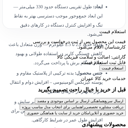
ابعاد:
طول تقریبی دستگاه حدود 330 میلی‌متر —
این ابعاد جمع‌وجور موجب دسترسی بهتر به نقاط
تنگ و افزایش کنترل دستگاه در کارهای دقیق
استعلام قیمت
می‌شود.
قیمت این محصول پس از ثبت درخواست و بررسی
وزن:
حدود 2.2 تا 2.5 کیلوگرم — وزن متعادل باعث
کارشناسان اعلام می‌شود.
کاهش خستگی کاربر در استفاده طولانی و بهبود
گارانتی: اصالت و سلامت فیزیکی کالا
قابل ثبت استعلام قیمت
تعادل هنگام برش یا پرداخت می‌گردد.
استعلام قیمت
جنس محصول:
بدنه ترکیبی از پلاستیک مقاوم و
خدمات خرید کالا عمران
پوسته گیربکس آلومینیومی – افزایش دوام و انتقال
قبل از خرید با خیال راحت تصمیم بگیرید
حرارت بهتر در کارهای سنگین.
ارسال سریع
هماهنگی ارسال بر اساس موجودی و مقصد
پوشش‌ها:
رنگ و پوشش مقاوم در برابر سایش و
دریافت مشاوره تخصصی
راهنمایی برای انتخاب مدل مناسب پروژه
خوردگی روی بدنه و پوشش محافظ گیربکس برای
خرید حضوری و آنلاین
امکان خرید از سایت یا هماهنگی حضوری
افزایش طول عمر در شرایط کارگاهی.
محصولات پیشنهادی