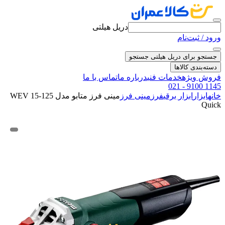
دریل هیلتی
ورود / ثبت‌نام
جستجو برای دریل هیلتی
جستجو
دسته‌بندی کالاها
فروش ویژه
خدمات فنی
درباره ما
تماس با ما
021 - 9100 1145
خانه
ابزار
ابزار برقی
فرز
مینی فرز
مینی فرز متابو مدل WEV 15-125
Quick