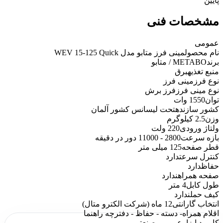
پایین
مشخصات فنی
عمومی
نام محصول
مینی فرز متابو مدل WEV 15-125 Quick
برند
METABO / متابو
منبع تغذیه
برق
نوع فرز
مینی فرز
نوع مینی فرز
فرز برش
توان
1550 وات
کشور سازنده
تحت لیسانس کشور آلمان
وزن
2.5 کیلوگرم
ولتاژ ورودی
220 ولت
بازه سرعت
2800 - 11000 دور در دقیقه
قطر صفحه
125 میلی متر
کنترل سرعت
دارد
حفاظ
دارد
صفحه همراه
ندارد
طول کابل
4 متر
کیف حمل
ندارد
انتخاب گارانتی
12 ماه (شرکت الکترو متال)
اقلام همراه
- دسته - حفاظ - دفترچه راهنما
کاربرد ابزار
عمومی صنعتی