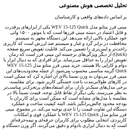
تحلیل تخصصی هوش مصنوعی
بر اساس داده‌های واقعی و کارشناسان
مینی فرز متابو مدل WEV 15-125 Quick یکی از ابزارهای پرقدرت
و قابل اعتماد در دسته مینی فرزها است که با موتور ۱۵۰۰ واتی
خود عملکرد بالایی ارائه می‌دهد. این دستگاه مجهز به سیستم
محافظت در برابر گرد و غبار و سیستم ضد لرزش است که کاربری
راحت‌تر و ایمن‌تری را تضمین می‌کند. قابلیت تعویض سریع صفحه
(Quick) از دیگر ویژگی‌های برجسته این مینی فرز است که زمان
تعویض ابزار را به حداقل می‌رساند. برای افرادی که به دنبال ابزار با
دوام و کارایی بالا هستند، خرید مینی فرز متابو مدل WEV 15-125
Quick گزینه مناسبی محسوب می‌شود. از جمله محدودیت‌های این
مینی فرز می‌توان به وزن نسبتاً بالای آن اشاره کرد که ممکن است
در کارهای طولانی‌مدت باعث خستگی کاربر شود. برای مقایسه،
برخی مدل‌های سبک‌تر بازار، برای استفاده‌های پرتحرک‌تر مناسب‌تر
به نظر می‌رسند. یکی دیگر از نقاط قابل توجه، قیمت نسبتاً بالا در
مقایسه با مدل‌های مشابه است که ممکن است برای کاربران با
بودجه محدود چالش‌برانگیز باشد. البته کیفیت ساخت و عملکرد
دستگاه این تفاوت قیمت را تا حدی توجیه می‌کند. در مجموع، مینی
فرز متابو مدل WEV 15-125 Quick با عملکرد قوی و امکانات
کاربردی، انتخابی مطلوب برای کاربران حرفه‌ای و نیمه‌حرفه‌ای
است که به دنبال ابزاری بادوام و دقیق می‌گردند. اگر وزن دستگاه و