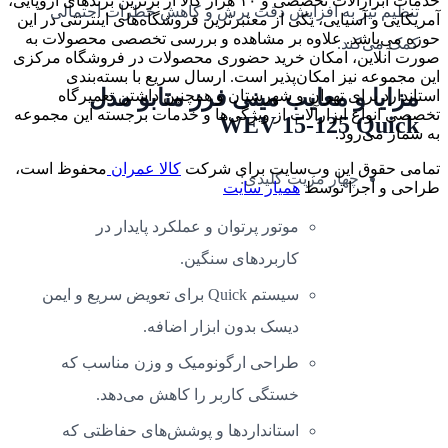
خدمات ابزارآلات تخصصی و ۱۰ هزار کالا از برترین برندهای اروپایی،
تنظیم نیز به افزایش دقت برش و کاهش خطرات احتمالی
آمریکایی و آسیایی، یکی از معتبرترین فروشگاه‌های اینترنتی در این
حوزه می‌باشد. علاوه بر مشاهده و بررسی تخصصی محصولات به
کمک می‌کند.
صورت آنلاین، امکان خرید حضوری محصولات در فروشگاه مرکزی
این مجموعه نیز امکان‌پذیر است. ارسال سریع با بسته‌بندی
مزایا و معایب مینی فرز متابو مدل
استاندارد برای تهران و شهرستان و همچنین داشتن تعمیرگاه
تخصصی انواع ابزارآلات از ویژگی‌ها و خدمات برجسته این مجموعه
WEV 15-125 Quick
به شمار می‌رود.
تمامی حقوق این وب‌سایت برای شرکت
کالا عمران
محفوظ است،
چهار مزیت کلیدی:
طراحی و اجرا توسط
همیار سایت
موتور پرتوان و عملکرد پایدار در
کاربردهای سنگین.
سیستم Quick برای تعویض سریع و ایمن
دیسک بدون ابزار اضافه.
طراحی ارگونومیک و وزن مناسب که
خستگی کاربر را کاهش می‌دهد.
استانداردها و پوشش‌های حفاظتی که