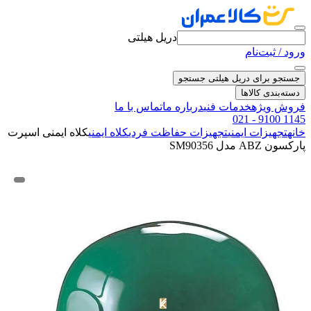
دریل هیلتی
ورود / ثبت‌نام
جستجو برای دریل هیلتی
جستجو
دسته‌بندی کالاها
فروش ویژه
خدمات فنی
درباره ما
تماس با ما
021 - 9100 1145
خانه
تجهیزات ایمنی
تجهیزات حفاظت فردی
کلاه ایمنی
کلاه ایمنی اسپرت
پارکسون ABZ مدل SM90356