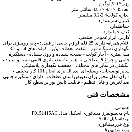
وزن
0.5 کیلوگرم
ابعاد
35 × 9.5 × 32.5 سانتی متر
اندازه کولت
2.4-3.2 میلیمتر
کنترل سرعت
دارد
حفاظ
ندارد
کیف حمل
ندارد
کاربرد ابزار
عمومی صنعتی
اقلام همراه
- دارای 25 قلم لوازم جانبی از قبیل : - پایه رومیزی برای
نگهداری دستگاه فرز - شفت انعطاف پذیر - کولت های 2.4 و 3.2
میلی‌متری - آچار کولت - صفحه سنباده و رول سنباده - دستگیره
جانبی و چراغ قوه داخلی به همراه 2 عدد باتری قلمی - مته و سنباده
انگشتی در سایز های مختلف - محفظه نگهداری پلاستیکی
سایر توضیحات
- وسیله ای ایده آل برای انجام 101 کار مختلف -
دارای قفل محور برای تعویض آسان قطعات - دارای دستگیره جانبی
ضد لغزش و قابل تنظیم - قابلیت تابش نور بر سطح کار
مشخصات فنی
عمومی
نام محصول
فرز مینیاتوری اسکیل مدل F0151415AC
برند
اسکیل / Skil
نوع فرز
مینیاتوری
منبع تغذیه
برق