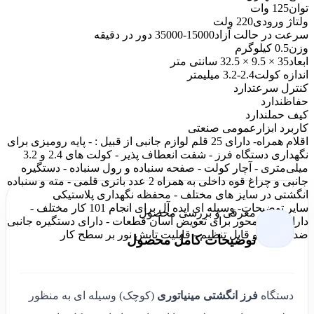
توان
125 وات
ولتاژ ورودی
220 ولت
سرعت در حالت آزاد
15000-35000 دور در دقیقه
وزن
0.5 کیلوگرم
ابعاد
35 × 9.5 × 32.5 سانتی متر
اندازه کولت
2.4-3.2 میلیمتر
کنترل سرعت
دارد
حفاظ
ندارد
کیف حمل
ندارد
کاربرد ابزار
عمومی صنعتی
اقلام همراه
- دارای 25 قلم لوازم جانبی از قبیل : - پایه رومیزی برای
نگهداری دستگاه فرز - شفت انعطاف پذیر - کولت های 2.4 و 3.2
میلی‌متری - آچار کولت - صفحه سنباده و رول سنباده - دستگیره
جانبی و چراغ قوه داخلی به همراه 2 عدد باتری قلمی - مته و سنباده
انگشتی در سایز های مختلف - محفظه نگهداری پلاستیکی
سایر توضیحات
- وسیله ای ایده آل برای انجام 101 کار مختلف -
معرفی و بررسی محصول
دارای قفل محور برای تعویض آسان قطعات - دارای دستگیره جانبی
ضد لغزش و قابل تنظیم - قابلیت تابش نور بر سطح کار
توضیحات کامل محصول
دستگاه
فرز انگشتی مینیاتوری
(کوچک) وسیله ای به منظور