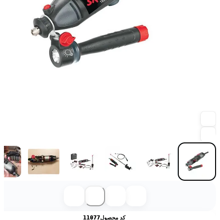
کد محصول
11077