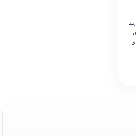
تند
ن.
ای