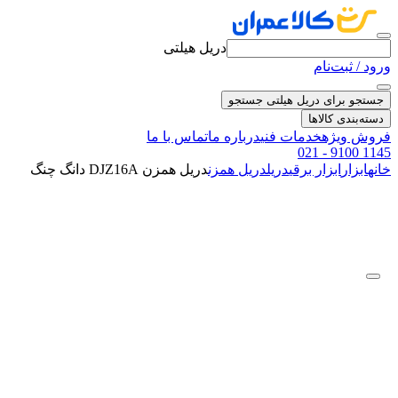
دریل هیلتی
ورود / ثبت‌نام
جستجو برای دریل هیلتی
جستجو
دسته‌بندی کالاها
فروش ویژه
خدمات فنی
درباره ما
تماس با ما
021 - 9100 1145
خانه
ابزار
ابزار برقی
دریل
دریل همزن
دریل همزن DJZ16A دانگ چنگ