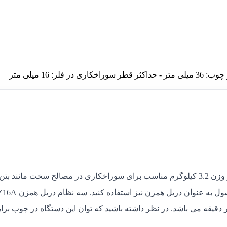
 16 میلی متر
دریل همزن DJZ16A دانگ چنگ با ابعاد: 34 * 38 * 10 سانتی‌متر و وزن 3.2 کیلوگرم مناسب برای سوراخکاری در مصالح سخت مانند 
آهن و همچنین با استفاده از میله های همزن می توانید از این محصول به عنوان د
1 میلی متری بوده و سرعت حرکن آزاد آن 680 دور در دقیقه می باشد. در نظر داشته باشید که توان این دستگاه در چوب برا