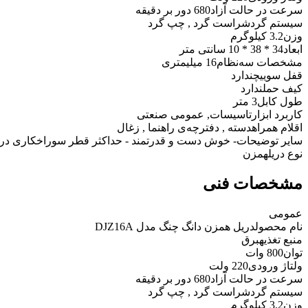
سرعت در حالت آزاد
680 دور بر دقیقه
سیستم گردش
راست گرد , چپ گرد
وزن
3.2 کیلوگرم
ابعاد
34 * 38 * 10 سانتی متر
مشخصات سه‌نظام
16 میلیمتری
قفل سوییچ
ندارد
کیف حمل
ندارد
طول کابل
3 متر
کاربرد ابزار
تاسیسات, عمومی صنعتی
اقلام همراه
دسته , دفترچه‌ی راهنما , زغال
سایر توضیحات
- خوش دست و قدرتمند - حداکثر قطر سوراخکاری در چوب: 36 میلی متر - حداکثر قطر سوراخکاری در فلز:
نوع دریل
همزن
مشخصات فنی
عمومی
نام محصول
دریل همزن دانگ چنگ مدل DJZ16A
منبع تغذیه
برق
توان
800 وات
ولتاژ ورودی
220 ولت
سرعت در حالت آزاد
680 دور بر دقیقه
سیستم گردش
راست گرد , چپ گرد
وزن
3.2 کیلوگرم