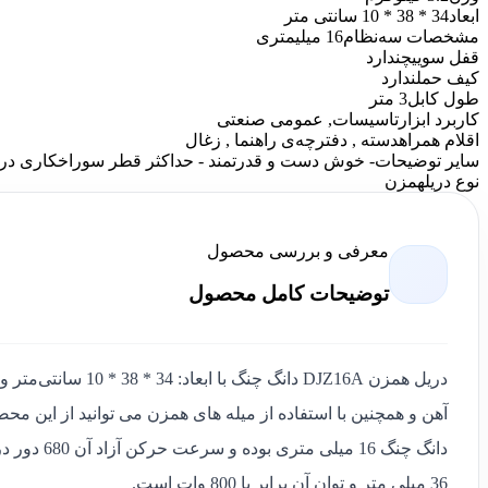
ابعاد
34 * 38 * 10 سانتی متر
مشخصات سه‌نظام
16 میلیمتری
قفل سوییچ
ندارد
کیف حمل
ندارد
طول کابل
3 متر
کاربرد ابزار
تاسیسات, عمومی صنعتی
اقلام همراه
دسته , دفترچه‌ی راهنما , زغال
سایر توضیحات
- خوش دست و قدرتمند - حداکثر قطر سوراخکاری در چوب: 36 میلی متر - حداکثر قطر سوراخکاری در فلز:
نوع دریل
همزن
معرفی و بررسی محصول
توضیحات کامل محصول
دانگ چنگ 6
36 میلی متر و توان آن برابر با 800 وات است.