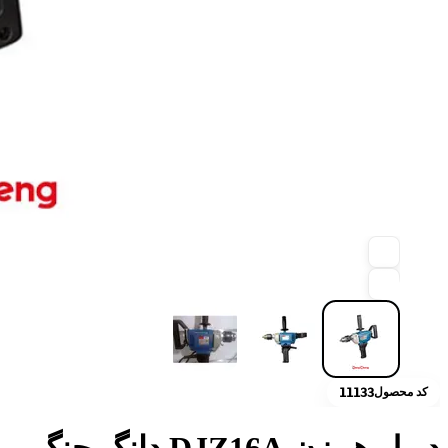
کد محصول
11133
دریل همزن DJZ16A دانگ چنگ