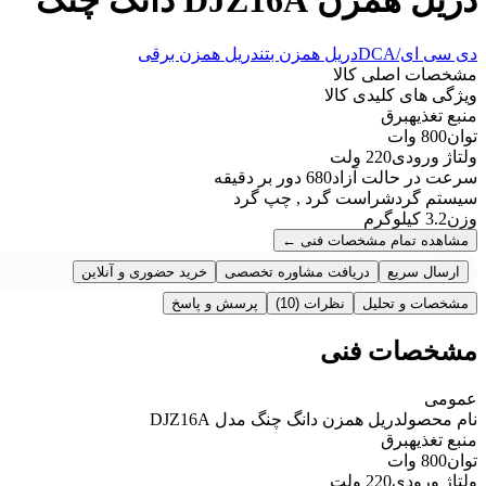
دی سی ای/DCA
دریل همزن بتن
دریل همزن برقی
مشخصات اصلی کالا
ویژگی های کلیدی کالا
منبع تغذیه
برق
توان
800 وات
ولتاژ ورودی
220 ولت
سرعت در حالت آزاد
680 دور بر دقیقه
سیستم گردش
راست گرد , چپ گرد
وزن
3.2 کیلوگرم
مشاهده تمام مشخصات فنی
←
ارسال سریع
دریافت مشاوره تخصصی
خرید حضوری و آنلاین
مشخصات و تحلیل
نظرات
(10)
پرسش و پاسخ
مشخصات فنی
عمومی
نام محصول
دریل همزن دانگ چنگ مدل DJZ16A
منبع تغذیه
برق
توان
800 وات
ولتاژ ورودی
220 ولت