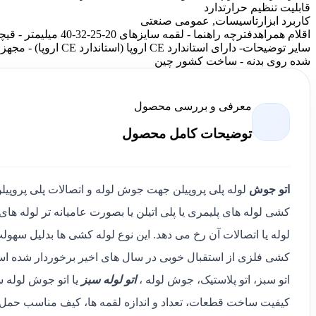
قابلیت تنظیم حرارت
دارد
کاربرد ابزار
تاسیسات, عمومی صنعتی
اقلام همراه
دفترچه راهنما - لقمه سایزهای 20-25-32-40 میلیمتر - قیچی لوله بر - آلن مخصوص - پیچگوشتی دو سو
سایر توضیحات
- دارای استاندارد E
شده روی بدنه - ساخت کشور چین
معرفی و بررسی محصول
توضیحات کامل محصول
اتو جوش
لوله پلی پروپیلن جهت جوش لوله و اتصالات پلی پروپیلن
کشی لوله های پلیمری یا پلی اتیلن یا بصورت عامیانه تر لوله 
لوله یا اتصالات آن رخ می دهد. این نوع لوله کشی ها بدلیل سهول
کشی فلزی از استقبال خوبی در سال های اخیر برخوردار شده اس
اتو سبز، اتو پلاستیک، جوش لوله ،
اتو لوله سبز
یا اتو جوش لوله 
کیفیت ساخت قطعات، تعداد و اندازه لقمه ها، کیف مناسب حمل، مت