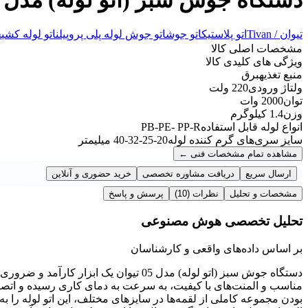
تیوان / Tivan
اتو پلاستیک
اتو جوش
اتو جوش لوله پلی پروپیلن
اتو لوله کشی
ج
مشخصات اصلی کالا
ویژگی های کلیدی کالا
منبع تغذیه
برق
ولتاژ ورودی
220 ولت
توان
2000 وات
وزن
1.4 کیلوگرم
انواع لوله قابل استفاده
PB-PE- PP-R
سایز سری‌های گرم کننده لوله
20-25-32-40 میلیمتر
مشاهده تمام مشخصات فنی
←
ارسال سریع
دریافت مشاوره تخصصی
خرید حضوری و آنلاین
مشخصات و تحلیل
نظرات
(10)
پرسش و پاسخ
تحلیل تخصصی هوش مصنوعی
بر اساس داده‌های واقعی و کارشناسان
دستگاه جوش سبز (اتو لوله) مدل 05 تیوان 
بودن مجموعه کاملی از لقمه‌ها در سایزهای مختلف، این اتو لوله را به