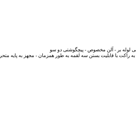
C اروپا (استاندارد CE اروپا) - مجهز به راکت با قابلیت بستن سه لقمه به طور همزمان - مجهز به پای