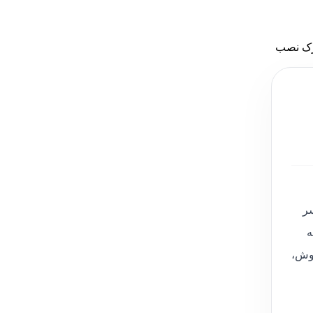
ه متحرک نصب
سر
ه
جوش،