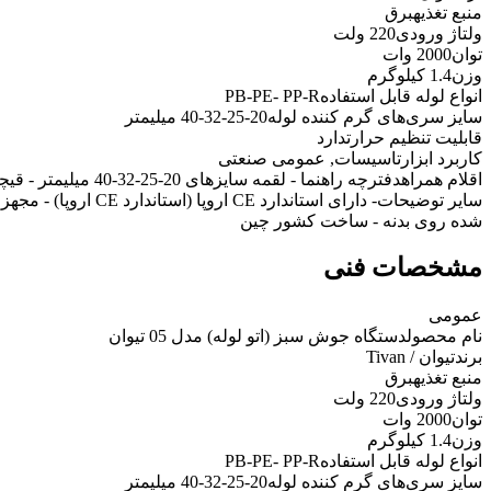
منبع تغذیه
برق
ولتاژ ورودی
220 ولت
توان
2000 وات
وزن
1.4 کیلوگرم
انواع لوله قابل استفاده
PB-PE- PP-R
سایز سری‌های گرم کننده لوله
20-25-32-40 میلیمتر
قابلیت تنظیم حرارت
دارد
کاربرد ابزار
تاسیسات, عمومی صنعتی
اقلام همراه
دفترچه راهنما - لقمه سایزهای 20-25-32-40 میلیمتر - قیچی لوله بر - آلن مخصوص - پیچگوشتی دو سو
سایر توضیحات
- دارای استاندارد E
شده روی بدنه - ساخت کشور چین
مشخصات فنی
عمومی
نام محصول
دستگاه جوش سبز (اتو لوله) مدل 05 تیوان
برند
تیوان / Tivan
منبع تغذیه
برق
ولتاژ ورودی
220 ولت
توان
2000 وات
وزن
1.4 کیلوگرم
انواع لوله قابل استفاده
PB-PE- PP-R
سایز سری‌های گرم کننده لوله
20-25-32-40 میلیمتر