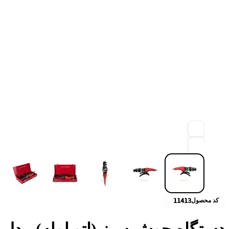
کد محصول
11413
دستگاه جوش سبز (اتو لوله) مدل 05 تیوان