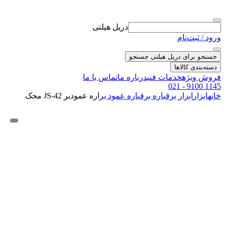
دریل هیلتی
ورود / ثبت‌نام
جستجو برای دریل هیلتی
جستجو
دسته‌بندی کالاها
فروش ویژه
خدمات فنی
درباره ما
تماس با ما
021 - 9100 1145
خانه
ابزار
ابزار برقی
اره برقی
اره عمود بر
اره عمودبر JS-42 محک