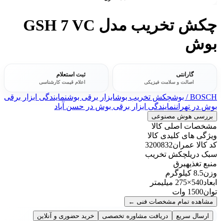
چکش تخریب مدل ‏GSH 7 VC
بوش
گارانتی
ثبت استعلام
اصالت و سلامت فیزیکی
اعلام قیمت کارشناسی
BOSCH / بوش
چکش تخریب بوش
ابزار برقی بوش
نمایندگی ابزار برقی
بوش در تهران
نمایندگی ابزار برقی بوش در حسن آباد
بررسی هوش مصنوعی
مشخصات اصلی کالا
ویژگی های کلیدی کالا
کد کالا عمران
3200832
سبک دریل
چکش تخریب
منبع تغذیه
برق
وزن
8.5 کیلوگرم
ابعاد
540×275 میلیمتر
توان
1500 وات
مشاهده تمام مشخصات فنی
←
ارسال سریع
دریافت مشاوره تخصصی
خرید حضوری و آنلاین