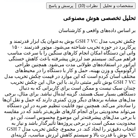
مشخصات و تحلیل
نظرات
(10)
پرسش و پاسخ
تحلیل تخصصی هوش مصنوعی
بر اساس داده‌های واقعی و کارشناسان
چکش تخریب مدل ‏GSH 7 VC بوش به‌عنوان یک ابزار قدرتمند و
پرکاربرد در حوزه تخریب شناخته می‌شود. موتور قدرتمند ۱۵۰۰
واتی این دستگاه امکان انجام کارهای سنگین را با سرعت مناسب
فراهم می‌کند. سیستم ضد لرزش پیشرفته باعث کاهش خستگی
اپراتور در استفاده‌های طولانی مدت می‌شود. همچنین طراحی
ارگونومیک و وزن بهینه، حمل و کار با دستگاه را در محیط‌های
مختلف آسان کرده است که این موارد در قیمت چکش تخریب مدل
‏GSH 7 VC بوش تأثیر مثبتی دارند. با این حال، این چکش تخریب
چندان سبک نیست و ممکن است برای کاربرانی که به دنبال
دستگاهی بسیار سبک هستند، گزینه ایده‌آل نباشد. برای مثال، برخی
مدل‌های مشابه برندهای دیگر وزن کمتری دارند که حمل و نقل آن‌ها
را ساده‌تر می‌کند. همچنین نبود قابلیت تنظیم ضربه در این دستگاه
می‌تواند محدودیتی برای انجام کارهای ظریف‌تر باشد که در مقایسه
با برخی مدل‌های پیشرفته‌تر این موضوع محسوس است. این دو
محدودیت ممکن است در برخی پروژه‌ها تأثیرگذار باشد و نیاز به
انتخاب دقیق‌تر را ایجاد کند. در مجموع، چکش تخریب مدل ‏GSH 7
VC بوش با قدرت بالا و سیستم کاهش لرزش مناسب، گزینه‌ای