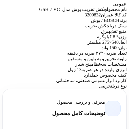
عمومی
نام محصول
چکش تخریب بوش مدل ‏ GSH 7 VC
کد کالا عمران
3200832
برند
BOSCH / بوش
سبک دریل
چکش تخریب
منبع تغذیه
برق
وزن
8.5 کیلوگرم
ابعاد
540×275 میلیمتر
توان
1500 وات
تعداد ضربه
۲۷۲۰ ضربه در دقیقه
زاویه تخریب
رو به پایین و مستقیم
مشخصات سه‌نظام
پنج شیار
انرژی وارده در هر ضربه
13 ژول
کیف مخصوص حمل
دارد
کاربرد ابزار
عمومی صنعتی، ساختمانی
نوع دریل
تخریبی
معرفی و بررسی محصول
توضیحات کامل محصول