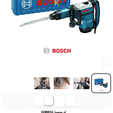
کد محصول
3200832