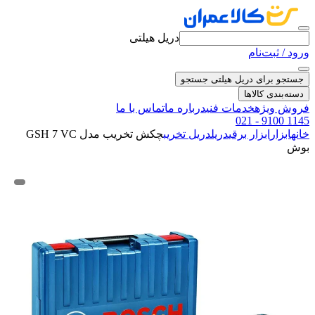
دریل هیلتی
ورود / ثبت‌نام
جستجو برای دریل هیلتی
جستجو
دسته‌بندی کالاها
فروش ویژه
خدمات فنی
درباره ما
تماس با ما
021 - 9100 1145
خانه
ابزار
ابزار برقی
دریل
دریل تخریب
چکش تخریب مدل ‏GSH 7 VC
بوش