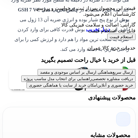
قیمت این محصول پس از ثبت درخواست و بررسی
کند. مته مورد استفاده در
چکش تخریب مدل ‏GSH 7 VC
کارشناسان اعلام می‌شود.
بوش
از نوع پنج شیار بوده و انرژی ضربه آن 13 ژول می
گارانتی: اصالت و سلامت فیزیکی کالا
باشد. این
دریل تخریب
بوش قدرت کافی برای وارد کردن
قابل ثبت استعلام قیمت
استعلام قیمت
ضربه به سخت ترین مواد را هم دارد و لرزش کمی را برای
خدمات خرید کالا عمران
راحتی کاربر، به دسته وارد می کند.
قبل از خرید با خیال راحت تصمیم بگیرید
ارسال سریع
هماهنگی ارسال بر اساس موجودی و مقصد
دریافت مشاوره تخصصی
راهنمایی برای انتخاب مدل مناسب پروژه
خرید حضوری و آنلاین
امکان خرید از سایت یا هماهنگی حضوری
محصولات پیشنهادی
جمع بندی کالا عمران
در بالا موارد لازم برای خرید
چکش تخریب مدل ‏GSH 7 VC
محصولات مشابه