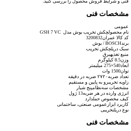
فنی و شرایط فروش محصول را بررسی کنید.
مشخصات فنی
عمومی
نام محصول
چکش تخریب بوش مدل ‏ GSH 7 VC
کد کالا عمران
3200832
برند
BOSCH / بوش
سبک دریل
چکش تخریب
منبع تغذیه
برق
وزن
8.5 کیلوگرم
ابعاد
540×275 میلیمتر
توان
1500 وات
تعداد ضربه
۲۷۲۰ ضربه در دقیقه
زاویه تخریب
رو به پایین و مستقیم
مشخصات سه‌نظام
پنج شیار
انرژی وارده در هر ضربه
13 ژول
کیف مخصوص حمل
دارد
کاربرد ابزار
عمومی صنعتی، ساختمانی
نوع دریل
تخریبی
مشخصات فنی