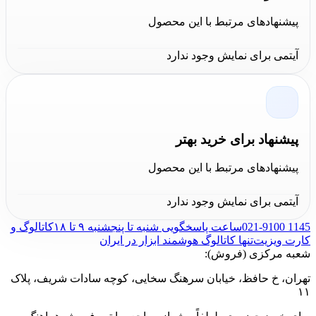
بوش
را مورد بررسی تخصصی قرار دادیم، اگر نیاز به
پیشنهادهای مرتبط با این محصول
اطلاعات بیشتر درباره این محصول و سایر محصولات شرکت
بوش دارید، می‌توانید با کارشناسان پشتیبانی ما در ارتباط
آیتمی برای نمایش وجود ندارد
باشید، همچنین برای اطلاع از قیمت
چکش تخریب بوش مدل
و خرید این محصول می‌توانید به دو روش خرید
آنلاین از سایت
کالا عمران
و خرید حضوری از فروشگاه کالا
عمران این محصول را خریداری نمایید.
پیشنهاد برای خرید بهتر
پیشنهادهای مرتبط با این محصول
آیتمی برای نمایش وجود ندارد
021-9100 1145
ساعت پاسخگویی شنبه تا پنجشنبه ۹ تا ۱۸
کاتالوگ و
کارت ویزیت
تنها کاتالوگ هوشمند ابزار در ایران
شعبه مرکزی (فروش):
تهران، خ حافظ، خیابان سرهنگ سخایی، کوچه سادات شریف، پلاک
۱۱