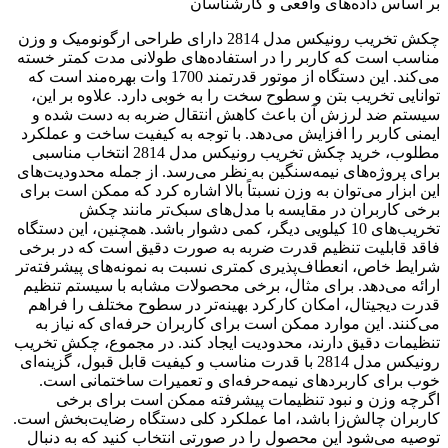
بر اساس داده‌های واقعی و کارشناسان
چکش تخریب رونیکس مدل 2814 دارای طراحی ارگونومیک و وزن
مناسب است که کاربر را در استفاده‌های طولانی مدت کمتر خسته
می‌کند. این دستگاه از موتور قدرتمند 1700 وات بهره‌مند است که
توانایی تخریب بتن و سطوح سخت را به خوبی دارد. علاوه بر این،
سیستم ضد لرزش آن باعث کاهش انتقال ضربه به دست شده و
ایمنی کاربر را افزایش می‌دهد. با توجه به کیفیت ساخت و عملکرد
مطلوب، خرید چکش تخریب رونیکس مدل 2814 انتخاب مناسبی
برای پروژه‌های نیمه‌سنگین به نظر می‌رسد. از جمله محدودیت‌های
این ابزار می‌توان به وزن نسبتاً بالا اشاره کرد که ممکن است برای
برخی کاربران در مقایسه با مدل‌های سبک‌تر مانند چکش‌
تخریب‌های 10 کیلویی دیگر، کمی دشوار باشد. همچنین، این دستگاه
فاقد قابلیت تنظیم قدرت ضربه به صورت دقیق است که در برخی
شرایط خاص، انعطاف‌پذیری کمتری نسبت به نمونه‌های پیشرفته‌تر
ارائه می‌دهد. برای مثال، برخی محصولات مشابه با سیستم تنظیم
قدرت دیجیتال، امکان کارکرد بهینه‌تر در سطوح مختلف را فراهم
می‌کنند. این موارد ممکن است برای کاربران حرفه‌ای که نیاز به
تنظیمات دقیق دارند، محدودیت ایجاد کند. در مجموع، چکش تخریب
رونیکس مدل 2814 با قدرت مناسب و کیفیت قابل قبول، گزینه‌ای
خوب برای کاربردهای نیمه‌حرفه‌ای و تعمیرات ساختمانی است.
اگرچه وزن و نبود تنظیمات پیشرفته ممکن است برای برخی
کاربران چالش‌زا باشد، اما عملکرد کلی دستگاه رضایت‌بخش است.
توصیه می‌شود این محصول را در صورتی انتخاب کنید که به دنبال