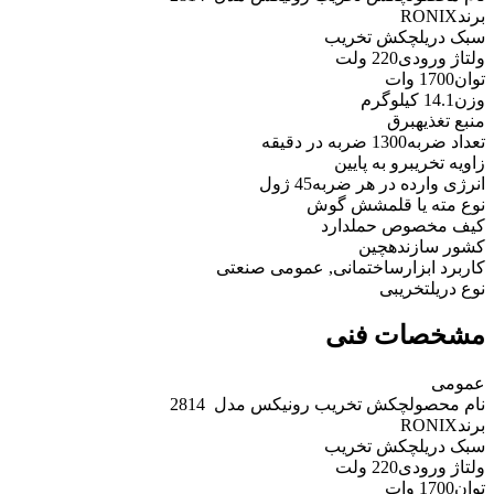
برند
RONIX
سبک دریل
چکش تخریب
ولتاژ ورودی
220 ولت
توان
1700 وات
وزن
14.1 کیلوگرم
منبع تغذیه
برق
تعداد ضربه
1300 ضربه در دقیقه
زاویه تخریب
رو به پایین
انرژی وارده در هر ضربه
45 ژول
نوع مته یا قلم
شش گوش
کیف مخصوص حمل
دارد
کشور سازنده
چین
کاربرد ابزار
ساختمانی, عمومی صنعتی
نوع دریل
تخریبی
مشخصات فنی
عمومی
نام محصول
چکش تخریب رونیکس مدل ‏ 2814
برند
RONIX
سبک دریل
چکش تخریب
ولتاژ ورودی
220 ولت
توان
1700 وات