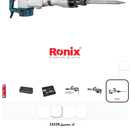
کد محصول
12229