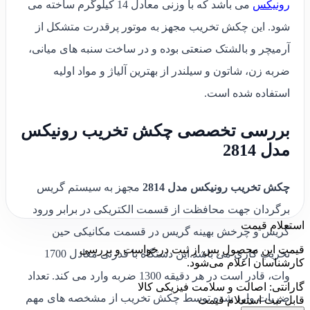
رونیکس
می باشد که با وزنی معادل 14 کیلوگرم ساخته می
شود. این چکش تخریب مجهز به موتور پرقدرت متشکل از
آرمیچر و بالشتک صنعتی بوده و در ساخت سنبه های میانی،
ضربه زن، شاتون و سیلندر از بهترین آلیاژ و مواد اولیه
استفاده شده است.
بررسی تخصصی چکش تخریب رونیکس
مدل 2814
چکش تخریب رونیکس مدل 2814
مجهز به سیستم گریس
برگردان جهت محافظت از قسمت الکتریکی در برابر ورود
استعلام قیمت
گریس و چرخش بهینه گریس در قسمت مکانیکی حین
قیمت این محصول پس از ثبت درخواست و بررسی
تخریب کاری می باشد.این دستگاه با قدرتی معادل 1700
کارشناسان اعلام می‌شود.
وات، قادر است در هر دقیقه 1300 ضربه وارد می کند. تعداد
گارانتی: اصالت و سلامت فیزیکی کالا
ضربات وارد شده توسط چکش تخریب از مشخصه های مهم
قابل ثبت استعلام قیمت