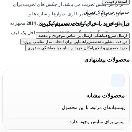
استعلام قیمت
برای هر چکش تخریب می باشد. از چکش های تخریب برای
خدمات خرید کالا عمران
تخریب انواع سطوح غیر فلزی، دیوارها و سازه ها و ...
قبل از خرید با خیال راحت تصمیم بگیرید
استفاده می شود.
چکش تخریب رونیکس مدل 2814
مجهز به
سیستم قلم گیر شش گوش HEX می باشد و داخل یک کیف
ارسال سریع
هماهنگی ارسال بر اساس موجودی و مقصد
مقاوم و چرخ دار جهت حمل آسان قرار دارد.
دریافت مشاوره تخصصی
راهنمایی برای انتخاب مدل مناسب پروژه
خرید حضوری و آنلاین
امکان خرید از سایت یا هماهنگی حضوری
محصولات پیشنهادی
محصولات مشابه
پیشنهادهای مرتبط با این محصول
آیتمی برای نمایش وجود ندارد
خرید و قیمت