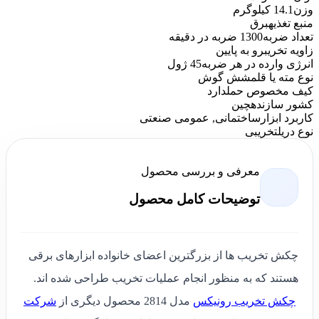
وزن
14.1 کیلوگرم
منبع تغذیه
برق
تعداد ضربه
1300 ضربه در دقیقه
زاویه تخریب
رو به پایین
انرژی وارده در هر ضربه
45 ژول
نوع مته یا قلم
شش گوش
کیف مخصوص حمل
دارد
کشور سازنده
چین
کاربرد ابزار
ساختمانی, عمومی صنعتی
نوع دریل
تخریبی
معرفی و بررسی محصول
توضیحات کامل محصول
چکش تخریب ها از بزرگترین اعضای خانواده ابزارهای برقی
هستند که به منظور انجام عملیات تخریب طراحی شده اند.
چکش تخریب رونیکس
مدل 2814 محصول دیگری از
شرکت