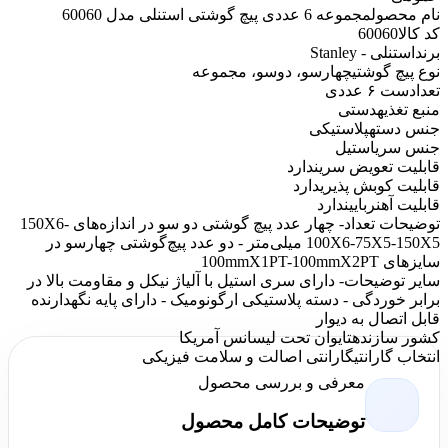
نام محصول
مجموعه 6 عددی پیچ گوشتی استنلی مدل 60060
کد کالا
60060
برند
استنلی - Stanley
نوع پیچ گوشتی
چهارسو، دوسو، مجموعه
تعداد
ست ۶ عددی
منبع تغذیه
دستی
جنس دسته
پلاستیکی
جنس سری
استیل
قابلیت تعویض سری
ندارد
قابلیت کوبش پذیری
دارد
قابلیت آهنربایی
ندارد
توضیحات تعداد
- چهار عدد پیچ گوشتی دو سو در اندازه‌های 150X6-
100X6-75X5-150X5 میلی‌متر - دو عدد پیچ‌گوشتی چهارسو در
سایزهای 100mmX1PT-100mmX2PT
سایر توضیحات
- دارای سری استیل با آلیاژ نیکل و مقاومت بالا در
برابر خوردگی - دسته پلاستیکی ارگونومیک - دارای پایه نگهدارنده
قابل اتصال به دیوار
کشور سازنده
تایوان تحت لیسانس آمریکا
انتخاب گارانتی
گارانتی اصالت و سلامت فیزیکی
معرفی و بررسی محصول
توضیحات کامل محصول