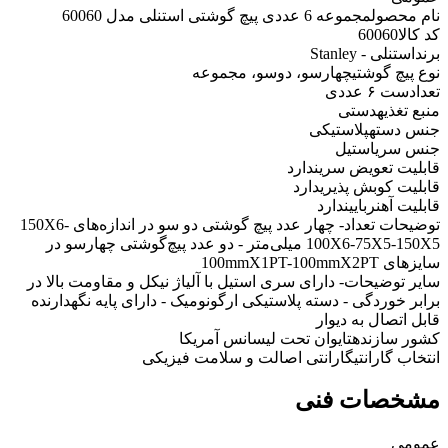
نام محصول
مجموعه 6 عددی پیچ گوشتی استنلی مدل 60060
کد کالا
60060
برند
استنلی - Stanley
نوع پیچ گوشتی
چهارسو، دوسو، مجموعه
تعداد
ست ۶ عددی
منبع تغذیه
دستی
جنس دسته
پلاستیکی
جنس سری
استیل
قابلیت تعویض سری
ندارد
قابلیت کوبش پذیری
دارد
قابلیت آهنربایی
ندارد
توضیحات تعداد
- چهار عدد پیچ گوشتی دو سو در اندازه‌های 150X6-
100X6-75X5-150X5 میلی‌متر - دو عدد پیچ‌گوشتی چهارسو در
سایزهای 100mmX1PT-100mmX2PT
سایر توضیحات
- دارای سری استیل با آلیاژ نیکل و مقاومت بالا در
برابر خوردگی - دسته پلاستیکی ارگونومیک - دارای پایه نگهدارنده
قابل اتصال به دیوار
کشور سازنده
تایوان تحت لیسانس آمریکا
انتخاب گارانتی
گارانتی اصالت و سلامت فیزیکی
مشخصات فنی
عمومی