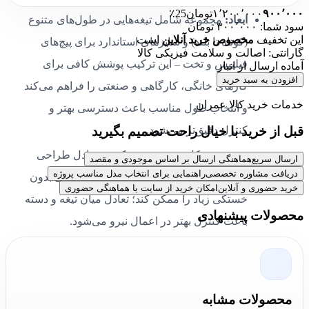
۹۰۰٬۰۰۰
۱٬۲۰۰٬۰۰۰
تومان
25٪
ابعاد:
مجموعه شامل تیغه‌هایی در طول‌های متنوع
سود شما: ۳۰۰٬۰۰۰ تومان
این تخفیف
مخصوص خرید آنلاین
است
(کوتاه تا بلند) و سایزهای استاندارد برای پیچ‌های
گارانتی: اصالت و سلامت فیزیکی کالا
فیلیپس و تخت – این ترکیب پوشش کافی برای
آماده ارسال از انبار
افزودن به سبد خرید
کارهای خانگی، کارگاهی و صنعتی را فراهم می‌کند
خدمات خرید کالا عمران
و انتخاب طول مناسب باعث دسترسی بهتر و
قبل از خرید با خیال راحت تصمیم بگیرید
کنترل دقیق‌تر می‌شود.
وزن:
وزن کل بسته‌بندی سبک و متعادل طراحی
ارسال سریع
هماهنگی ارسال بر اساس موجودی و مقصد
دریافت مشاوره تخصصی
راهنمایی برای انتخاب مدل مناسب پروژه
شده است تا حمل و نقل آسان و کار طولانی بدون
خرید حضوری و آنلاین
امکان خرید از سایت یا هماهنگی حضوری
خستگی زیاد را ممکن کند؛ تعادل میان تیغه و دسته
محصولات پیشنهادی
باعث کنترل بهتر در اعمال نیرو می‌شود.
جنس محصول:
تیغه‌ها از فولاد کروم وانادیوم
(Chrome-Vanadium) یا آلیاژهای سخت‌شده مشابه
ساخته شده‌اند که مقاومت در برابر خمش و
محصولات مشابه