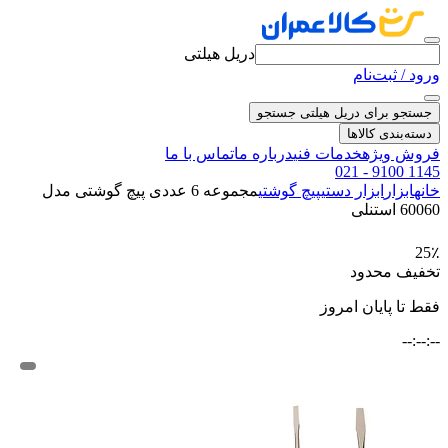
دریل هیلتی
ورود / ثبت‌نام
جستجو برای دریل هیلتی
جستجو
دسته‌بندی کالاها
فروش ویژه
خدمات فنی
درباره ما
تماس با ما
021 - 9100 1145
خانه
ابزار
ابزار دستی
پیچ گوشتی
مجموعه 6 عددی پیچ گوشتی مدل
60060 استنلی
25٪
تخفیف محدود
فقط تا پایان امروز
--:--:--