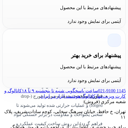
شکست را افزایش می‌دهد و عمر مفید ابزار را بالا
پیشنهادهای مرتبط با این محصول
می‌برد.
پوشش‌ها:
تیغه‌ها با پوشش کروم یا اکسید سیاه
آیتمی برای نمایش وجود ندارد
مقاوم‌سازی شده‌اند تا در برابر خوردگی و سایش
محافظت شوند؛ این پوشش همچنین از چسبیدن
رطوبت و زنگ‌زدگی جلوگیری می‌کند.
پیشنهاد برای خرید بهتر
طراحی محصول:
دسته‌ها ارگونومیک با روکش
پیشنهادهای مرتبط با این محصول
ضدلغزش (TPR) و فرم ضدچرخش طراحی شده‌اند
که هم راحتی هنگام کار طولانی و هم انتقال نیروی
آیتمی برای نمایش وجود ندارد
مناسب برای پیچ‌گشایی و بستن را تضمین می‌کند.
021-9100 1145
ساعت پاسخگویی شنبه تا پنجشنبه ۹ تا ۱۸
کاتالوگ و
کارت ویزیت
تنها کاتالوگ هوشمند ابزار در ایران
فناوری ساخت:
تیغه‌ها به‌صورت فورج (drop-
شعبه مرکزی (فروش):
forged) و عملیات حرارتی شده تولید می‌شوند تا
تهران، خ حافظ، خیابان سرهنگ سخایی، کوچه سادات شریف، پلاک
سختی یکنواخت و مقاومت در برابر خستگی مواد
۱۱
فراهم گردد؛ این روش ساخت کیفیت عملکرد و
برای خرید حضوری، لطفاً پیش از مراجعه با تیم فروش هماهنگ