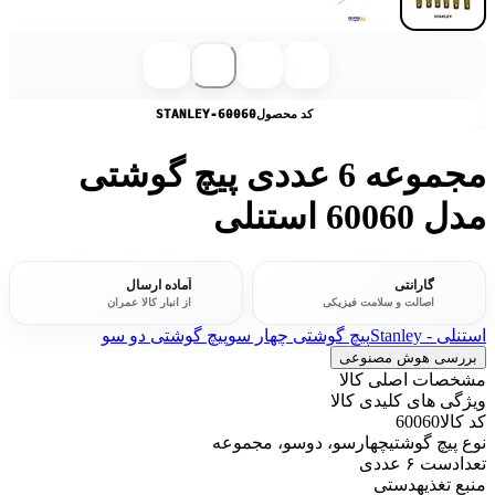
کد محصول
STANLEY-60060
مجموعه 6 عددی پیچ گوشتی
مدل 60060 استنلی
گارانتی
آماده ارسال
اصالت و سلامت فیزیکی
از انبار کالا عمران
استنلی - Stanley
پیچ گوشتی چهار سو
پیچ گوشتی دو سو
بررسی هوش مصنوعی
مشخصات اصلی کالا
ویژگی های کلیدی کالا
کد کالا
60060
نوع پیچ گوشتی
چهارسو، دوسو، مجموعه
تعداد
ست ۶ عددی
منبع تغذیه
دستی