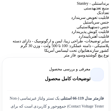
برند
استنلی - Stanley
منبع تغذیه
دستی
تعداد
تک
قابلیت تعویض سری
ندارد
جنس سری
استیل
جنس دسته
پلاستیکی
قابلیت کوبش پذیری
ندارد
قابلیت آهنربایی
ندارد
سایر توضیحات
- طراحی زیبا، ایمن و ارگونومیک - دارای دسته
پلاستیکی - دامنه عملکرد: 100 تا 500 ولت - وزن 30 گرم
کشور سازنده
تایوان تحت لیسانس آمریکا
نوع پیچ گوشتی
دوسو، فاز متر
معرفی و بررسی محصول
توضیحات کامل محصول
فازمتر مدل 119-66 استنلی
یک تستر ولتاژ غیرتماسی (Non-
Contact Voltage Tester) جمع‌وجور و کاربردی است که برای