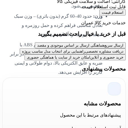
گارانتی: اصالت و سلامت فیزیکی کالا
تشخیص می‌شود.
قابل ثبت استعلام قیمت
استعلام قیمت
وزن:
حدود 40–60 گرم (بدون باتری) – وزن سبک
خدمات خرید کالا عمران
تعادل مناسبی فراهم کرده و حمل روزمره و
قبل از خرید با خیال راحت تصمیم بگیرید
استفاده پیوسته را آسان می‌سازد.
جنس محصول:
بدنه از پلاستیک مقاوم ABS با
ارسال سریع
هماهنگی ارسال بر اساس موجودی و مقصد
دریافت مشاوره تخصصی
راهنمایی برای انتخاب مدل مناسب پروژه
روکش TPU در محل نگه‌داشتن – مقاومت در برابر
خرید حضوری و آنلاین
امکان خرید از سایت یا هماهنگی حضوری
ضربه و عایق الکتریکی بالا، دوام طولانی و ایمنی
محصولات پیشنهادی
کاربر را افزایش می‌دهد.
پوشش‌ها:
روکش ضدلغزش و نواحی لاستیکی
محافظ – کاهش سایش و محافظت در برابر
رطوبت و خراش احتمالی هنگام کار در محیط‌های
محصولات مشابه
کارگاهی.
پیشنهادهای مرتبط با این محصول
طراحی محصول:
طراحی قلمی با کلیپ کمربندی و