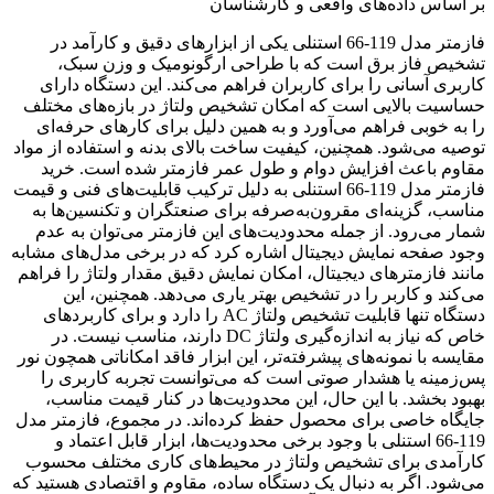
بر اساس داده‌های واقعی و کارشناسان
فازمتر مدل 119-66 استنلی یکی از ابزارهای دقیق و کارآمد در
تشخیص فاز برق است که با طراحی ارگونومیک و وزن سبک،
کاربری آسانی را برای کاربران فراهم می‌کند. این دستگاه دارای
حساسیت بالایی است که امکان تشخیص ولتاژ در بازه‌های مختلف
را به خوبی فراهم می‌آورد و به همین دلیل برای کارهای حرفه‌ای
توصیه می‌شود. همچنین، کیفیت ساخت بالای بدنه و استفاده از مواد
مقاوم باعث افزایش دوام و طول عمر فازمتر شده است. خرید
فازمتر مدل 119-66 استنلی به دلیل ترکیب قابلیت‌های فنی و قیمت
مناسب، گزینه‌ای مقرون‌به‌صرفه برای صنعتگران و تکنسین‌ها به
شمار می‌رود. از جمله محدودیت‌های این فازمتر می‌توان به عدم
وجود صفحه نمایش دیجیتال اشاره کرد که در برخی مدل‌های مشابه
مانند فازمترهای دیجیتال، امکان نمایش دقیق مقدار ولتاژ را فراهم
می‌کند و کاربر را در تشخیص بهتر یاری می‌دهد. همچنین، این
دستگاه تنها قابلیت تشخیص ولتاژ AC را دارد و برای کاربردهای
خاص که نیاز به اندازه‌گیری ولتاژ DC دارند، مناسب نیست. در
مقایسه با نمونه‌های پیشرفته‌تر، این ابزار فاقد امکاناتی همچون نور
پس‌زمینه یا هشدار صوتی است که می‌توانست تجربه کاربری را
بهبود بخشد. با این حال، این محدودیت‌ها در کنار قیمت مناسب،
جایگاه خاصی برای محصول حفظ کرده‌اند. در مجموع، فازمتر مدل
119-66 استنلی با وجود برخی محدودیت‌ها، ابزار قابل اعتماد و
کارآمدی برای تشخیص ولتاژ در محیط‌های کاری مختلف محسوب
می‌شود. اگر به دنبال یک دستگاه ساده، مقاوم و اقتصادی هستید که