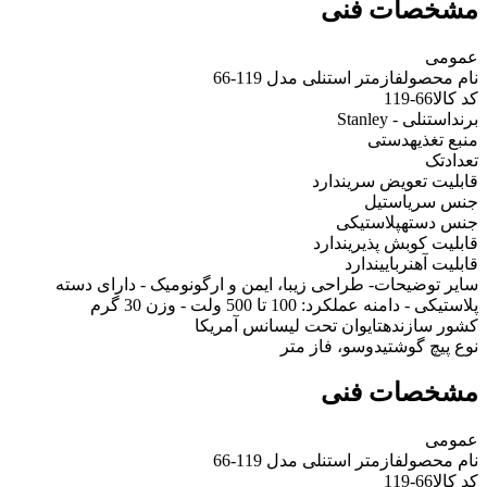
مشخصات فنی
عمومی
نام محصول
فازمتر استنلی مدل 119-66
کد کالا
66-119
برند
استنلی - Stanley
منبع تغذیه
دستی
تعداد
تک
قابلیت تعویض سری
ندارد
جنس سری
استیل
جنس دسته
پلاستیکی
قابلیت کوبش پذیری
ندارد
قابلیت آهنربایی
ندارد
سایر توضیحات
- طراحی زیبا، ایمن و ارگونومیک - دارای دسته
پلاستیکی - دامنه عملکرد: 100 تا 500 ولت - وزن 30 گرم
کشور سازنده
تایوان تحت لیسانس آمریکا
نوع پیچ گوشتی
دوسو، فاز متر
مشخصات فنی
عمومی
نام محصول
فازمتر استنلی مدل 119-66
کد کالا
66-119