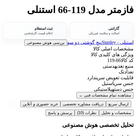
فازمتر مدل 119-66 استنلی
گارانتی
ثبت استعلام
اصالت و سلامت فیزیکی
اعلام قیمت کارشناسی
استنلی - Stanley
پیچ گوشتی دو سو
بررسی هوش مصنوعی
مشخصات اصلی کالا
ویژگی های کلیدی کالا
کد کالا
66-119
منبع تغذیه
دستی
تعداد
تک
قابلیت تعویض سری
ندارد
جنس سری
استیل
جنس دسته
پلاستیکی
مشاهده تمام مشخصات فنی
←
ارسال سریع
دریافت مشاوره تخصصی
خرید حضوری و آنلاین
مشخصات و تحلیل
نظرات
(10)
پرسش و پاسخ
تحلیل تخصصی هوش مصنوعی