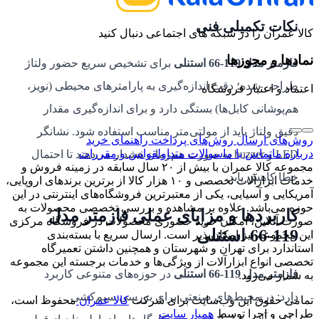
نکات تکمیلی فنی
کالا عمران را در شبکه های اجتماعی دنبال کنید
نمادها و مجوزها
فازمتر مدل 119-66 استنلی
برای تشخیص سریع حضور ولتاژ
طراحی شده؛ دقت اندازه‌گیری به پارامترهای محیطی (نویز،
اعتماد و اعتبار فروشگاه
هم‌پوشانی کابل‌ها) بستگی دارد و برای اندازه‌گیری مقدار
دقیق ولتاژ باید از مولتی‌متر مناسب استفاده شود. نشانگر
روش‌های ارسال
روش‌های پرداخت
راهنمای خرید
درباره ما
تماس با ما
سوالات متداول
قوانین و مقررات
LED و buzzer به صورت هم‌زمان هشدار می‌دهند تا احتمال
مجموعه کالا عمران با بیش از ۲۰ سال سابقه در زمینه فروش و
خطا کاهش یابد.
خدمات ابزارآلات تخصصی و ۱۰ هزار کالا از برترین برندهای اروپایی،
آمریکایی و آسیایی، یکی از معتبرترین فروشگاه‌های اینترنتی در این
حوزه می‌باشد. علاوه بر مشاهده و بررسی تخصصی محصولات به
کاربردها و مزایای عملی فازمتر مدل
صورت آنلاین، امکان خرید حضوری محصولات در فروشگاه مرکزی
119-66 استنلی
این مجموعه نیز امکان‌پذیر است. ارسال سریع با بسته‌بندی
استاندارد برای تهران و شهرستان و همچنین داشتن تعمیرگاه
تخصصی انواع ابزارآلات از ویژگی‌ها و خدمات برجسته این مجموعه
فازمتر مدل 119-66 استنلی
در حوزه‌های متنوعی کاربرد
به شمار می‌رود.
دارد: در محیط‌های صنعتی برای بررسی سیم‌کشی
تمامی حقوق این وب‌سایت برای شرکت
کالا عمران
محفوظ است،
طراحی و اجرا توسط
همیار سایت