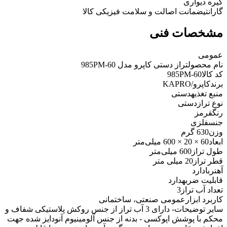
گیره دیواری
گارانتی
ضمانت اصالت و سلامت فیزیکی کالا
مشخصات فنی
عمومی
نام محصول
تراز دستی کاپرو مدل 985PM-60
کد کالا
985PM-60
برند
کاپرو/KAPRO
منبع تغذیه
دستی
نوع تراز
دستی
رنگ
قرمز
جنس
فلزی
وزن
630 گرم
ابعاد
60 × 20 × 600 میلی‌متر
طول تراز
600 میلی‌متر
قطر تراز
20 میلی متر
آهنربا
دارد
قابلیت ضربه
دارد
تعداد آب تراز
3
کاربرد ابزار
عمومی صنعتی، ساختمانی
سایر توضیحات
- دارای 3 آب تراز از جنس روکش پلاستیکی شفاف و
محکم با پوشش اپوکسی - بدنه از جنس آلومینیوم آنودایز شده جهت