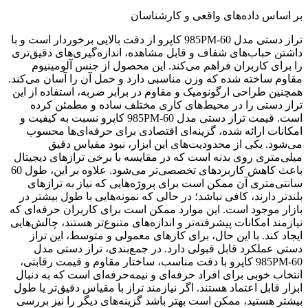
بر اساس داده‌های واقعی و کارشناسان
تراز دستی مدل 985PM-60 کاپرو از دقت بالایی برخوردار است و با
داشتن حباب‌های شفاف و قابل مشاهده، اندازه‌گیری‌های دقیق‌تری
را برای کاربران فراهم می‌کند. این محصول از جنس آلومینیوم
مقاوم ساخته شده که وزن مناسبی دارد و حمل آن را آسان می‌کند.
همچنین طراحی ارگونومیک و مقاوم در برابر ضربه، استفاده از این
تراز دستی را در محیط‌های کاری مختلف ساده و مطمئن کرده
است. قیمت تراز دستی مدل 985PM-60 کاپرو نسبت به کیفیت و
امکانات ارائه شده، گزینه‌ای اقتصادی برای حرفه‌ای‌ها محسوب
می‌شود. یکی از محدودیت‌های این ابزار، نبود مقیاس دقیق
میلی‌متری روی بدنه است که در مقایسه با برخی ترازهای دیجیتال
باعث کاهش کاربردهای تخصصی‌تر می‌شود. علاوه بر این، طول 60
سانتی‌متری آن ممکن است برای پروژه‌هایی که نیاز به ترازهای
بلندتر دارند، کافی نباشد؛ در حالی که نمونه‌هایی با طول بیشتر در
بازار موجود است. این موارد ممکن است برای کاربران حرفه‌ای که
نیازمند امکانات پیشرفته‌تر و اندازه‌های متنوع‌تر هستند، چالش‌هایی
ایجاد کند. با این حال، برای کارهای معمولی و متوسط، این تراز
دستی عملکرد قابل قبولی دارد. در جمع‌بندی، تراز دستی مدل
985PM-60 کاپرو با دقت مناسب، ساختار مقاوم و قیمت رقابتی،
انتخاب خوبی برای افراد حرفه‌ای و نیمه‌حرفه‌ای است که به دنبال
ابزار قابل اعتماد هستند. اگر نیازمند تراز با مقیاس دقیق‌تر یا طول
بیشتر هستید، ممکن است بهتر باشد گزینه‌های دیگر را نیز بررسی