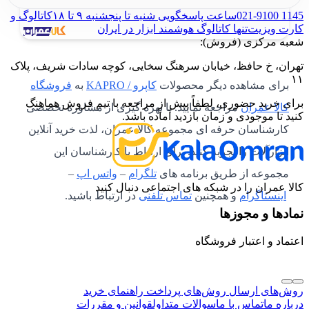
021-9100 1145
ساعت پاسخگویی شنبه تا پنجشنبه ۹ تا ۱۸
کاتالوگ و
کارت ویزیت
تنها کاتالوگ هوشمند ابزار در ایران
شعبه مرکزی (فروش):
تهران، خ حافظ، خیابان سرهنگ سخایی، کوچه سادات شریف، پلاک
۱۱
برای مشاهده دیگر محصولات
کاپرو / KAPRO
به
فروشگاه
برای خرید حضوری، لطفاً پیش از مراجعه با تیم فروش هماهنگ
کالا عمران
مراجعه نمایید. با بهره گیری از مشاوره تخصصی
کنید تا موجودی و زمان بازدید آماده باشد.
کارشناسان حرفه ای مجموعه کالا عمران، لذت خرید آنلاین
ابزارآلات را تجربه کنید. برای ارتباط با کارشناسان این
مجموعه از طریق برنامه های
تلگرام
–
واتس اپ
–
کالا عمران را در شبکه های اجتماعی دنبال کنید
اینستاگرام
و همچنین
تماس تلفنی
در ارتباط باشید.
نمادها و مجوزها
اعتماد و اعتبار فروشگاه
روش‌های ارسال
روش‌های پرداخت
راهنمای خرید
درباره ما
تماس با ما
سوالات متداول
قوانین و مقررات