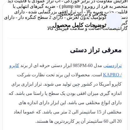
افزایش مقاومت در برابر خوردگی - آب تراز عمودی با قابلیت دید
منحصر به فرد از روبرو ( plump site ) - ضربه گیرهای انتهایی با
قابلیت جذب ضربه بالا - آب تراز افقی بزرگنمایی شده - دارای
معرفی و بررسی محصول
دستگیره ارگونومیک بدون لغزش - دارای 2 سطح کنگره دار - دارای
گیره دیواری
توضیحات کامل محصول
گارانتی
ضمانت اصالت و سلامت فیزیکی کالا
معرفی تراز دستی
ترازدستی
مدل 985PM-60 ابزار دستی حرفه ای از برند
کاپرو
/ KAPRO
است. محصولات این برند تحت نظارت شرکت
کاپرو آمریکا در کشور چین تولید می شوند. تراز ابزاری برای
اندازه گیری میزان افقی بودن یک سطح یا راستا می باشد. که
دارای انواع مختلفی می باشد. این ابزار دارای اندازه های
مختلفی از 15 سانتیمتر الی 2 متر می باشد. که عموما ابعاد
20 الی 60 سانتیمتر آن پر کاربردترین ها هستند.