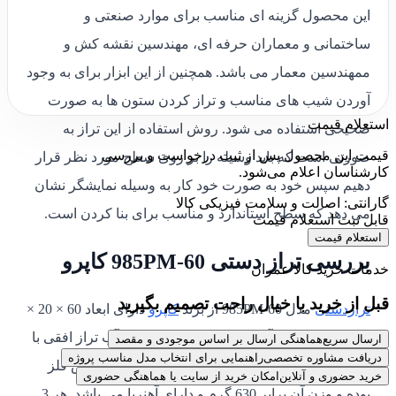
این محصول گزینه
ای مناسب برای موارد صنعتی و
ساختمانی و معماران حرفه ای، مهندسین نقشه کش و
ممهندسین معمار می باشد. همچنین از این ابزار برای به وجود
آوردن شیب های مناسب و تراز کردن ستون ها به صورت
استعلام قیمت
صحیحی استفاده می شود. روش استفاده از این تراز به
قیمت این محصول پس از ثبت درخواست و بررسی
صورتی است که باید وسیله را بر روی سطح مورد نظر قرار
کارشناسان اعلام می‌شود.
دهیم سپس خود به صورت خود کار به وسیله نمایشگر نشان
گارانتی: اصالت و سلامت فیزیکی کالا
می دهد که سطح استاندارد و مناسب برای بنا کردن است.
قابل ثبت استعلام قیمت
استعلام قیمت
بررسی تراز دستی 985PM-60 کاپرو
خدمات خرید کالا عمران
قبل از خرید با خیال راحت تصمیم بگیرید
ترازدستی
مدل 985PM-60 از برند
کاپرو
دارای ابعاد
60 × 20 ×
600 میلی‌متر و
2 آب تراز در جهت قائم و یک آب تراز افقی با
ارسال سریع
هماهنگی ارسال بر اساس موجودی و مقصد
دریافت مشاوره تخصصی
راهنمایی برای انتخاب مدل مناسب پروژه
قابلیت چرخش 360 درجه است. این محصول
از جنس فلز
خرید حضوری و آنلاین
امکان خرید از سایت یا هماهنگی حضوری
بوده و وزن آن برابر 630 گرم و دارای آهنربا می باشد. هر
3