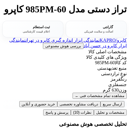
تراز دستی مدل 985PM-60 کاپرو
گارانتی
ثبت استعلام
اصالت و سلامت فیزیکی
اعلام قیمت کارشناسی
کاپرو/KAPRO
نمایندگی ابزار اندازه گیری کاپرو در تهران
نمایندگی
ابزار کاپرو در حسن آباد
بررسی هوش مصنوعی
مشخصات اصلی کالا
ویژگی های کلیدی کالا
کد کالا
985PM-60
منبع تغذیه
دستی
نوع تراز
دستی
رنگ
قرمز
جنس
فلزی
وزن
630 گرم
مشاهده تمام مشخصات فنی
←
ارسال سریع
دریافت مشاوره تخصصی
خرید حضوری و آنلاین
مشخصات و تحلیل
نظرات
(10)
پرسش و پاسخ
تحلیل تخصصی هوش مصنوعی