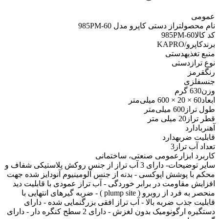
عمومی
نام محصول
تراز دستی کاپرو مدل 985PM-60
کد کالا
985PM-60
برند
کاپرو/KAPRO
منبع تغذیه
دستی
نوع تراز
دستی
رنگ
قرمز
جنس
فلزی
وزن
630 گرم
ابعاد
60 × 20 × 600 میلی‌متر
طول تراز
600 میلی‌متر
قطر تراز
20 میلی متر
آهنربا
دارد
قابلیت ضربه
دارد
تعداد آب تراز
3
کاربرد ابزار
عمومی صنعتی، ساختمانی
سایر توضیحات
- دارای 3 آب تراز از جنس روکش پلاستیکی شفاف و
محکم با پوشش اپوکسی - بدنه از جنس آلومینیوم آنودایز شده جهت
افزایش مقاومت در برابر خوردگی - آب تراز عمودی با قابلیت دید
منحصر به فرد از روبرو ( plump site ) - ضربه گیرهای انتهایی با
قابلیت جذب ضربه بالا - آب تراز افقی بزرگنمایی شده - دارای
دستگیره ارگونومیک بدون لغزش - دارای 2 سطح کنگره دار - دارای