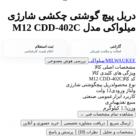
دریل پیچ گوشتی چکشی شارژی
میلواکی مدل M12 CDD-402C
گارانتی
ثبت استعلام
اصالت و سلامت فیزیکی
اعلام قیمت کارشناسی
MILWAUKEE/میلواکی
بررسی هوش مصنوعی
مشخصات اصلی کالا
ویژگی های کلیدی کالا
کد کالا
M12 CDD-402C
نوع محصول
دریل پیچگوشتی شارژی
ولتاژ ورودی
12 ولت
کاربرد ابزار
عمومی صنعتی
منبع تغذيه
باتری
وزن
1.5 کیلوگرم
مشاهده تمام مشخصات فنی
←
ارسال سریع
دریافت مشاوره تخصصی
خرید حضوری و آنلاین
مشخصات و تحلیل
نظرات
(10)
پرسش و پاسخ