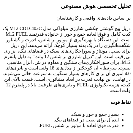
تحلیل تخصصی هوش مصنوعی
بر اساس داده‌های واقعی و کارشناسان
دریل پیچ گوشتی چکشی شارژی میلواکی مدل M12 CDD-402C یک
کیت کامل و فوق‌العاده جمع و جور از خانواده قدرتمند M12 FUEL
است. این دستگاه با بهره‌گیری از موتور براشلس، قدرت و گشتاور
شگفت‌انگیزی را در یک بدنه بسیار کوچک ارائه می‌دهد. این دریل
برای نصب، مونتاژ و سوراخکاری‌های سبک در فضاهای تنگ، ابزاری
بی‌رقیب است. این “دریل شارژی براشلس 12 ولت” به دلیل پلتفرم
M12، برای سوراخکاری‌های سنگین و مداوم در بتن، ابزار مناسبی
نیست. سه نظام آن کوچکتر از مدل‌های 18 ولتی است و باتری‌های
4.0 آمپری آن برای کارهای بسیار سنگین، به سرعت خالی می‌شوند.
در نهایت، این نهایت قدرت در ابعاد مینیاتوری است. قیمت بالای این
کیت، هزینه تکنولوژی FUEL و باتری‌های ظرفیت بالا در پلتفرم 12
ولت است.
نقاط قوت
بسیار جمع و جور و سبک.
ایده‌آل برای نصب در فضاهای تنگ.
قدرت فوق‌العاده با موتور براشلس FUEL.