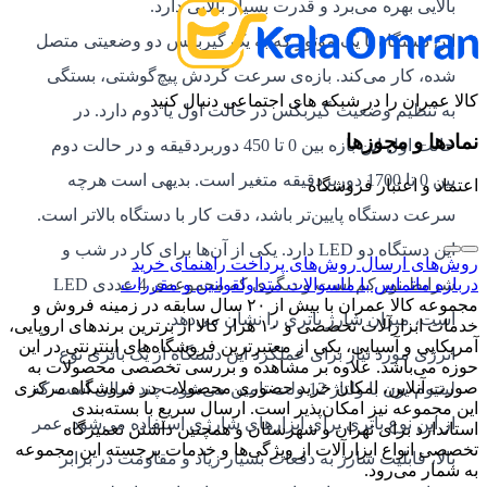
بالایی بهره‌ می‌برد و قدرت بسیار بالایی دارد.
این دستگاه با یک موتور که به یک گیربکس دو وضعیتی متصل
شده، کار می‌کند. بازه‌ی سرعت گردش پیچ‌گوشتی، بستگی
کالا عمران را در شبکه های اجتماعی دنبال کنید
به تنظیم وضعیت گیربکس در حالت اول یا دوم دارد. در
نمادها و مجوزها
حالت اول این بازه بین 0 تا 450 دوربردقیقه و در حالت دوم
بین 0 تا 1700 دوربردقیقه متغیر است. بدیهی است هرچه
اعتماد و اعتبار فروشگاه
سرعت دستگاه پایین‌تر باشد، دقت کار با دستگاه بالاتر است.
این دستگاه دو LED دارد. یکی از آن‌ها برای کار در شب و
روش‌های ارسال
روش‌های پرداخت
راهنمای خرید
درباره ما
تماس با ما
سوالات متداول
قوانین و مقررات
شرایط نور کم است و دیگری که مجموعه‌ی 4 عددی LED
مجموعه کالا عمران با بیش از ۲۰ سال سابقه در زمینه فروش و
است، میزان شارژ باتری را نشان می‌دهد.
خدمات ابزارآلات تخصصی و ۱۰ هزار کالا از برترین برندهای اروپایی،
آمریکایی و آسیایی، یکی از معتبرترین فروشگاه‌های اینترنتی در این
انرژی مورد نیاز برای عملکرد این دستگاه از یک باتری نوع
حوزه می‌باشد. علاوه بر مشاهده و بررسی تخصصی محصولات به
صورت آنلاین، امکان خرید حضوری محصولات در فروشگاه مرکزی
لیتیوم-یون با ولتاژ 12 ولت تامین می‌شود. چند سالی است که
این مجموعه نیز امکان‌پذیر است. ارسال سریع با بسته‌بندی
از این نوع باتری برای ابزارهای شارژی استفاده می‌شود. عمر
استاندارد برای تهران و شهرستان و همچنین داشتن تعمیرگاه
تخصصی انواع ابزارآلات از ویژگی‌ها و خدمات برجسته این مجموعه
بالا، قابلیت شارژ به دفعات بسیار زیاد و مقاومت در برابر
به شمار می‌رود.