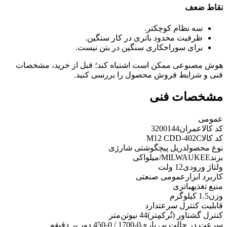
نقاط ضعف
سه نظام کوچکتر.
ظرفیت محدود باتری در کار سنگین.
برای سوراخکاری سنگین در بتن نیست.
هوش مصنوعی ممکن است اشتباه کند؛ قبل از خرید، مشخصات
فنی و شرایط فروش محصول را بررسی کنید.
مشخصات فنی
عمومی
کد کالاعمران
3200144
کد کالا
M12 CDD-402C
نوع محصول
دریل پیچگوشتی شارژی
برند
MILWAUKEE/میلواکی
ولتاژ ورودی
12 ولت
کاربرد ابزار
عمومی صنعتی
منبع تغذيه
باتری
وزن
1.5 کیلوگرم
قابليت کنترل سرعت
دارد
کنترل گشتاور (تُرکمِتر)
44 نیوتن‌متر
سرعت در حالت بی باری
0-1700 / 0-450 دور بر دقیقه