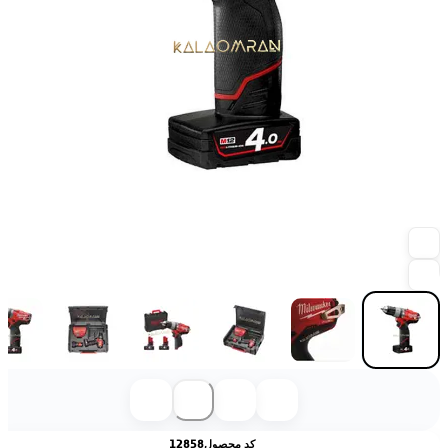
کد محصول
12858