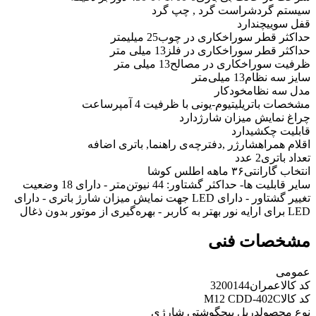
سيستم گردش
راست گرد , چپ گرد
قفل سوييچ
ندارد
حداکثر قطر سوراخکاری در چوب
25 میلیمتر
حداکثر قطر سوراخکاری در فلز
13 ميلی متر
ظرفیت سوراخکاری در مصالح
13 ميلی متر
سایز سه نظام
13 میلی‌متر
مدل سه نظام
خودکار
مشخصات باتری
لیتیوم-یونی با ظرفیت 4 آمپرساعت
چراغ نمایش میزان شارژ
دارد
قابلیت چکشی
دارد
اقلام همراه
شارژر ,دفترچه‌ی راهنما, باتری اضافه
تعداد باتری
2 عدد
انتخاب گارانتی
۳۶ ماهه اطلس کوشا
سایر قابلیت ها
- حداکثر گشتاور: 44 نیوتن‌متر - دارای 18 وضعیت
تغییر گشتاور - دارای LED جهت نمایش میزان شارژ باتری - دارای
LED برای ارایه نور بهتر به کاربر - بهره‌گیری از موتور بدون ذغال
مشخصات فنی
عمومی
کد کالاعمران
3200144
کد کالا
M12 CDD-402C
نوع محصول
دریل پیچگوشتی شارژی