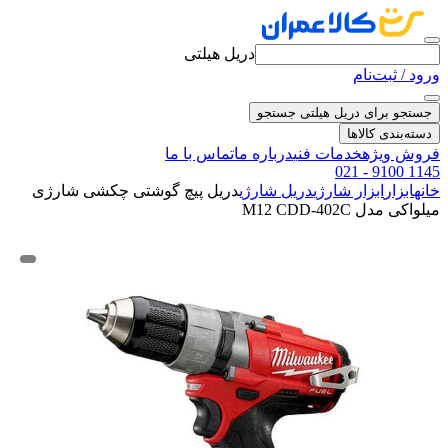
دریل هیلتی
ورود / ثبت‌نام
جستجو برای دریل هیلتی
جستجو
دسته‌بندی کالاها
فروش ویژه
خدمات فنی
درباره ما
تماس با ما
021 - 9100 1145
خانه
ابزار
ابزار شارژی
دریل شارژی
دریل پیچ گوشتی چکشی شارژی
میلواکی مدل M12 CDD-402C