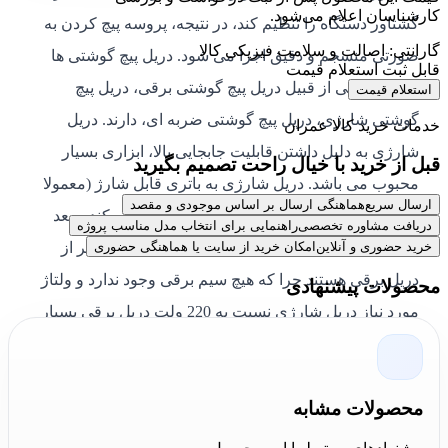
کارشناسان اعلام می‌شود.
گشتاور دستگاه را تنظیم کند، در نتیجه، پروسه پیچ کردن به
گارانتی: اصالت و سلامت فیزیکی کالا
صورتی منسجم و دقیق اجرا می شود. دریل پیچ گوشتی ها
قابل ثبت استعلام قیمت
انواع مختلفی از قبیل دریل پیچ گوشتی برقی، دریل پیچ
استعلام قیمت
گوشتی شارژی، دریل پیچ گوشتی ضربه ای، دارند. دریل
خدمات خرید کالا عمران
شارژی به دلیل داشتن قابلیت جابجایی بالا، ابزاری بسیار
قبل از خرید با خیال راحت تصمیم بگیرید
محبوب می باشد. دریل شارژی به باتری قابل شارژ (معمولا
ارسال سریع
هماهنگی ارسال بر اساس موجودی و مقصد
بین 12 ولت تا 24 ولت) که تا چند ساعت کار می کند و بعد
دریافت مشاوره تخصصی
راهنمایی برای انتخاب مدل مناسب پروژه
نیاز به شارژ دارد مجهز می باشد. دریل شارژی امن تر از
خرید حضوری و آنلاین
امکان خرید از سایت یا هماهنگی حضوری
دریل برقی هستند چرا که هیچ سیم برقی وجود ندارد و ولتاژ
محصولات پیشنهادی
مورد نیاز دریل شارژی نسبت به 220 ولت دریل برقی بسیار
کم است برخی از دریل های شارژی چکشی هستند یعنی
حتی قابلیت حفاری مواد سخت مانند سنگ و بتون را نیز
محصولات مشابه
دارند. باتری دریل های شارژی معمولا به دو صورت لیتیوم و
نیکل-کادمیوم می باشد که نوع لیتیوم آن سبک تر، کم حجم تر