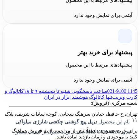
پیشنهادهای مرتبط با این محصول
و البته با بازدهی بیشتر است.
آیتمی برای نمایش وجود ندارد
پیشنهاد برای خرید بهتر
پیشنهادهای مرتبط با این محصول
آیتمی برای نمایش وجود ندارد
021-9100 1145
ساعت پاسخگویی شنبه تا پنجشنبه ۹ تا ۱۸
کاتالوگ و
کارت ویزیت
تنها کاتالوگ هوشمند ابزار در ایران
شعبه مرکزی (فروش):
تهران، خ حافظ، خیابان سرهنگ سخایی، کوچه سادات شریف، پلاک
۱۱
نام این محصول
دریل پیچ گوشتی چکشی شارژی میلواکی
برای خرید حضوری، لطفاً پیش از مراجعه با تیم فروش هماهنگ
مدل M12 CCD-402C
است. این محصول از کیفیت بسیار
کنید تا موجودی و زمان بازدید آماده باشد.