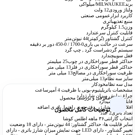
برند
MILWAUKEE/میلواکی
ولتاژ ورودی
12 ولت
کاربرد ابزار
عمومی صنعتی
منبع تغذيه
باتری
وزن
1.5 کیلوگرم
قابليت کنترل سرعت
دارد
کنترل گشتاور (تُرکمِتر)
44 نیوتن‌متر
سرعت در حالت بی باری
0-1700 / 0-450 دور بر دقیقه
سيستم گردش
راست گرد , چپ گرد
قفل سوييچ
ندارد
حداکثر قطر سوراخکاری در چوب
25 میلیمتر
حداکثر قطر سوراخکاری در فلز
13 ميلی متر
ظرفیت سوراخکاری در مصالح
13 ميلی متر
سایز سه نظام
13 میلی‌متر
مدل سه نظام
خودکار
مشخصات باتری
لیتیوم-یونی با ظرفیت 4 آمپرساعت
چراغ نمایش میزان شارژ
دارد
معرفی و بررسی محصول
قابلیت چکشی
دارد
اقلام همراه
شارژر ,دفترچه‌ی راهنما, باتری اضافه
توضیحات کامل محصول
تعداد باتری
2 عدد
انتخاب گارانتی
۳۶ ماهه اطلس کوشا
سایر قابلیت ها
- حداکثر گشتاور: 44 نیوتن‌متر - دارای 18 وضعیت
تغییر گشتاور - دارای LED جهت نمایش میزان شارژ باتری - دارای