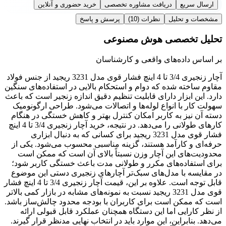
ارسال سریع
دریافت مشاوره تخصصی
خرید حضوری و آنلاین
مشخصات و تحلیل
نظرات
(10)
پرسش و پاسخ
تحلیل تخصصی هوش مصنوعی
بر اساس داده‌های واقعی و کارشناسان
آچار زنجیری 3/4 تا 4 اینچ فشار قوی مدل 3231 ریجید از جنس فولاد
مقاوم ساخته شده که دوام و استحکام بالایی در استفاده‌های سنگین
دارد. این ابزار دارای قابلیت تنظیم دقیق اندازه زنجیر است که باعث
سهولت کار با انواع لوله‌ها و اتصالات می‌شود. طراحی ارگونومیک
دسته آن نیز به کاربر امکان کنترل بهتر و کاهش خستگی در هنگام
کارهای طولانی را می‌دهد. در نتیجه، خرید آچار زنجیری 3/4 تا 4 اینچ
فشار قوی مدل 3231 ریجید برای کسانی که به دنبال ابزاری
حرفه‌ای و کارآمد هستند، گزینه مناسبی محسوب می‌شود. یکی از
محدودیت‌های این آچار وزن نسبتاً بالای آن است که ممکن است
برای استفاده‌های مکرر و طولانی مدت باعث خستگی کاربر شود؛
در مقایسه با مدل‌های سبک‌تر آچارهای زنجیری دستی این موضوع
قابل توجه است. علاوه بر این، قیمت آچار زنجیری 3/4 تا 4 اینچ فشار
قوی مدل 3231 ریجید نسبت به نمونه‌های مشابه در بازار کمی بالاتر
است که ممکن است برای کاربران با بودجه محدود چالش‌ساز باشد.
از نظر کارایی اما این دستگاه همچنان عملکرد قابل قبولی ارائه
می‌دهد. بنابراین، این موارد باید در انتخاب نهایی مدنظر قرار گیرند.