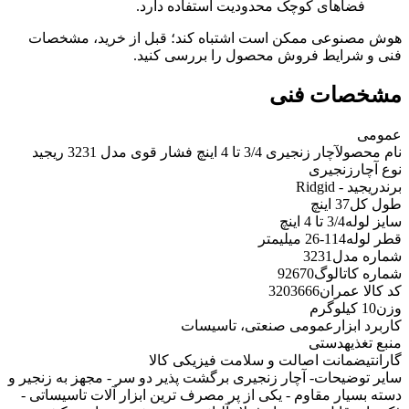
فضاهای کوچک محدودیت استفاده دارد.
هوش مصنوعی ممکن است اشتباه کند؛ قبل از خرید، مشخصات
فنی و شرایط فروش محصول را بررسی کنید.
مشخصات فنی
عمومی
نام محصول
آچار زنجیری 3/4 تا 4 اینچ فشار قوی مدل 3231 ریجید
نوع آچار
زنجیری
برند
ریجید - Ridgid
طول کل
37 اینچ
سایز لوله
3/4 تا 4 اینچ
قطر لوله
114-26 میلیمتر
شماره مدل
3231
شماره کاتالوگ
92670
کد کالا عمران
3203666
وزن
10 کیلوگرم
کاربرد ابزار
عمومی صنعتی، تاسیسات
منبع تغذیه
دستی
گارانتی
ضمانت اصالت و سلامت فیزیکی کالا
سایر توضیحات
- آچار زنجیری برگشت پذیر دو سر - مجهز به زنجیر و
دسته بسیار مقاوم - یکی از پر مصرف ترین ابزار آلات تاسیساتی -