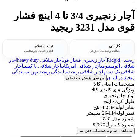
آچار زنجیری 3/4 تا 4 اینچ فشار
قوی مدل 3231 ریجید
گارانتی
ثبت استعلام
اصالت و سلامت فیزیکی
اعلام قیمت کارشناسی
ریجید - Ridgid
آچار زنجیری فشار قوی
آچار شلاقی heavy duty
آچار
شلاقی آلومینیومی
آچار شلاقی آمریکایی
آچار شلاقی با کیفیت
آچار
شلاقی تک دسته
آچار شلاقی ریجید
نمایندگی ریجید تهران
نمایندگی
ریجید در ایران
بررسی هوش مصنوعی
مشخصات اصلی کالا
ویژگی های کلیدی کالا
نوع آچار
زنجیری
طول کل
37 اینچ
سایز لوله
3/4 تا 4 اینچ
قطر لوله
114-26 میلیمتر
شماره مدل
3231
شماره کاتالوگ
92670
مشاهده تمام مشخصات فنی
←