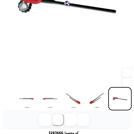
کد محصول
3203666