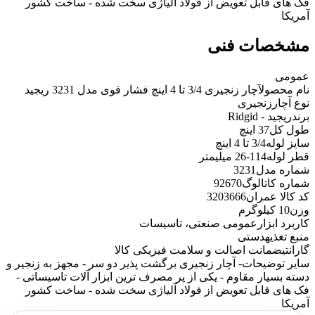
فک های قابل تعویض از فولاد آلیاژی سخت شده - ساخت کشور
آمریکا
مشخصات فنی
عمومی
نام محصول
آچار زنجیری 3/4 تا 4 اینچ فشار قوی مدل 3231 ریجید
نوع آچار
زنجیری
برند
ریجید - Ridgid
طول کل
37 اینچ
سایز لوله
3/4 تا 4 اینچ
قطر لوله
114-26 میلیمتر
شماره مدل
3231
شماره کاتالوگ
92670
کد کالا عمران
3203666
وزن
10 کیلوگرم
کاربرد ابزار
عمومی صنعتی، تاسیسات
منبع تغذیه
دستی
گارانتی
ضمانت اصالت و سلامت فیزیکی کالا
سایر توضیحات
- آچار زنجیری برگشت پذیر دو سر - مجهز به زنجیر و
دسته بسیار مقاوم - یکی از پر مصرف ترین ابزار آلات تاسیساتی -
فک های قابل تعویض از فولاد آلیاژی سخت شده - ساخت کشور
آمریکا