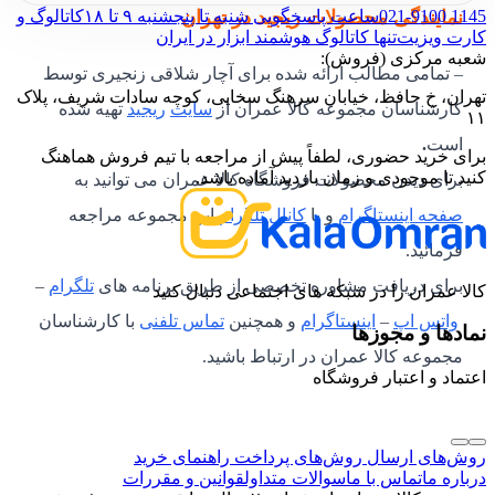
021-9100 1145
ساعت پاسخگویی شنبه تا پنجشنبه ۹ تا ۱۸
کاتالوگ و
نمایندگی محصولات ریجید در تهران
کارت ویزیت
تنها کاتالوگ هوشمند ابزار در ایران
شعبه مرکزی (فروش):
– تمامی مطالب ارائه شده برای آچار شلاقی زنجیری توسط
تهران، خ حافظ، خیابان سرهنگ سخایی، کوچه سادات شریف، پلاک
کارشناسان مجموعه کالا عمران از
سایت
ریجید
تهیه شده
۱۱
است
.
برای خرید حضوری، لطفاً پیش از مراجعه با تیم فروش هماهنگ
کنید تا موجودی و زمان بازدید آماده باشد.
برای دیدن محصولات فروشگاه کالا عمران می توانید به
صفحه اینستاگرام
و یا
کانال تلگرام
این مجموعه مراجعه
فرمائید.
برای دریافت مشاوره تخصصی از طریق برنامه های
تلگرام
–
کالا عمران را در شبکه های اجتماعی دنبال کنید
واتس اپ
–
اینستاگرام
و همچنین
تماس تلفنی
با کارشناسان
نمادها و مجوزها
مجموعه کالا عمران در ارتباط باشید.
اعتماد و اعتبار فروشگاه
روش‌های ارسال
روش‌های پرداخت
راهنمای خرید
درباره ما
تماس با ما
سوالات متداول
قوانین و مقررات