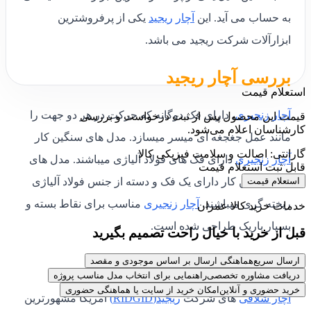
به حساب می آید.
این
آچار
ریجید
یکی از پرفروشترین
ابزارآلات شرکت ریجید می باشد.
بررسی آچار ریجید
استعلام قیمت
آچار
زنجیری
، دارای فک دوگانه که حرکت در هر دو جهت را
قیمت این محصول پس از ثبت درخواست و بررسی
کارشناسان اعلام می‌شود.
مانند عمل جغجغه ای میسر میسازد. مدل های سنگین کار
گارانتی: اصالت و سلامت فیزیکی کالا
آچار
زنجیری
دارای فک های فولاد آلیاژی میباشند. مدل های
قابل ثبت استعلام قیمت
استعلام قیمت
نیمه سنگین کار دارای یک فک و دسته از جنس فولاد آلیاژی
ریخته گری میباشند.
آچار
زنجیری
مناسب برای نقاط بسته و
خدمات خرید کالا عمران
بسیار باریک طراحی شده است.
قبل از خرید با خیال راحت تصمیم بگیرید
ویژگی های کلیدی ریجید
ارسال سریع
هماهنگی ارسال بر اساس موجودی و مقصد
دریافت مشاوره تخصصی
راهنمایی برای انتخاب مدل مناسب پروژه
خرید حضوری و آنلاین
امکان خرید از سایت یا هماهنگی حضوری
آچار شلاقی
های شرکت
ریجید(RIDGID)
آمریکا مشهورترین