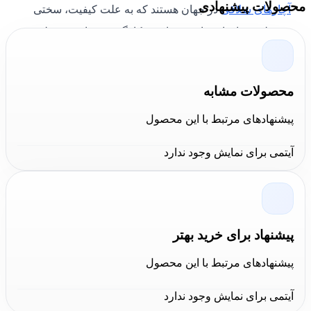
محصولات پیشنهادی
آچارهای شلاقی
در جهان هستند که به علت کیفیت، سختی
بی نظیر، ساختار مناسب برای به کارگیری در امور مختلف و
همچنین ثبات کیفیت اولیه برای 80 سال متمادی اعتماد
مشاغل در حوزه صنعت لوله را از آن خود کرده است.
محصولات مشابه
تمام
آچارهای
شلاقی زنجیری
ریجید
بر اساس همان طرح
پیشنهادهای مرتبط با این محصول
کهنه نشدنی و ابداع شده توسط شرکت
ریجید
در سال 1923
آیتمی برای نمایش وجود ندارد
می باشند که اغلب مورد تقلید قرار می گیرند اما تا کنون هیچ
برندی نتوانسته است جای این محصولات را در بازار
ابزار آلات
بگیرد.
پیشنهاد برای خرید بهتر
پیشنهادهای مرتبط با این محصول
آیتمی برای نمایش وجود ندارد