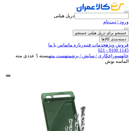
دریل هیلتی
ورود / ثبت‌نام
جستجو برای دریل هیلتی
جستجو
دسته‌بندی کالاها
فروش ویژه
خدمات فنی
درباره ما
تماس با ما
021 - 9100 1145
خانه
سوراخکاری / سایش / برش
مته
ست مته
بسته 5 عددی مته
الماسه بوش