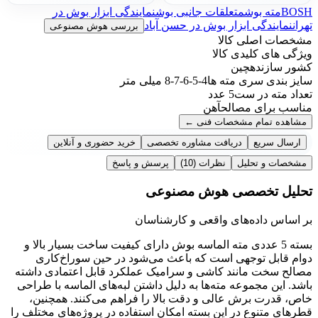
BOSH
مته بوش
متعلقات جانبی بوش
نمایندگی ابزار بوش در
تهران
نمایندگی ابزار بوش در حسن آباد
بررسی هوش مصنوعی
مشخصات اصلی کالا
ویژگی های کلیدی کالا
کشور سازنده
چین
سایز بندی سری مته ها
4-5-6-7-8 میلی متر
تعداد مته در ست
5 عدد
مناسب برای مصالح
آهن
مشاهده تمام مشخصات فنی
←
ارسال سریع
دریافت مشاوره تخصصی
خرید حضوری و آنلاین
مشخصات و تحلیل
نظرات
(10)
پرسش و پاسخ
تحلیل تخصصی هوش مصنوعی
بر اساس داده‌های واقعی و کارشناسان
بسته 5 عددی مته الماسه بوش دارای کیفیت ساخت بسیار بالا و
دوام قابل توجهی است که باعث می‌شود در حین سوراخ‌کاری
مصالح سخت مانند کاشی و سرامیک عملکرد قابل اعتمادی داشته
باشد. این مجموعه مته‌ها به دلیل داشتن لبه‌های الماسه با طراحی
خاص، قدرت برش عالی و دقت بالا را فراهم می‌کنند. همچنین،
قطرهای متنوع در این بسته امکان استفاده در پروژه‌های مختلف را